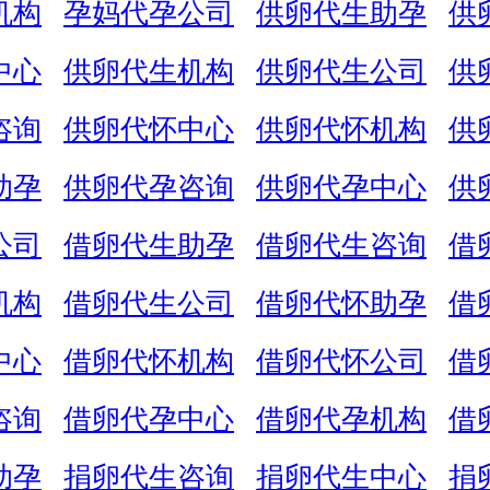
机构
孕妈代孕公司
供卵代生助孕
供
中心
供卵代生机构
供卵代生公司
供
咨询
供卵代怀中心
供卵代怀机构
供
助孕
供卵代孕咨询
供卵代孕中心
供
公司
借卵代生助孕
借卵代生咨询
借
机构
借卵代生公司
借卵代怀助孕
借
中心
借卵代怀机构
借卵代怀公司
借
咨询
借卵代孕中心
借卵代孕机构
借
助孕
捐卵代生咨询
捐卵代生中心
捐