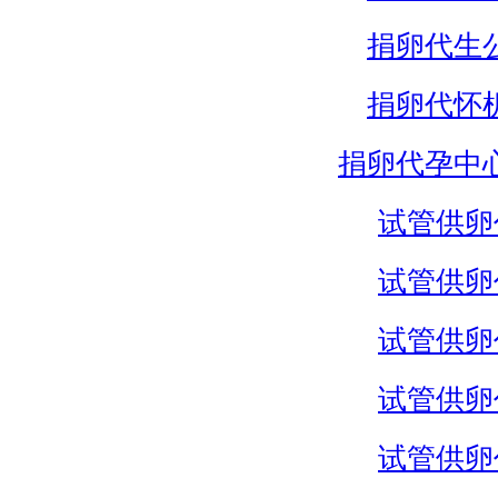
捐卵代生
捐卵代怀
捐卵代孕中
试管供卵
试管供卵
试管供卵
试管供卵
试管供卵