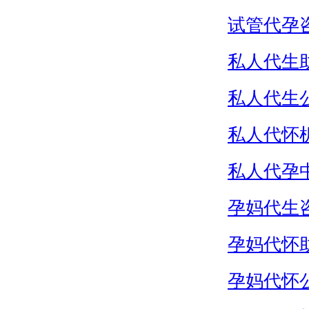
试管代孕
私人代生
私人代生
私人代怀
私人代孕
孕妈代生
孕妈代怀
孕妈代怀