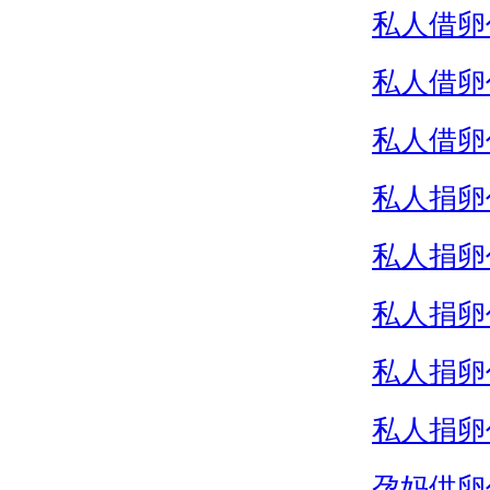
私人借卵
私人借卵
私人借卵
私人捐卵
私人捐卵
私人捐卵
私人捐卵
私人捐卵
孕妈供卵