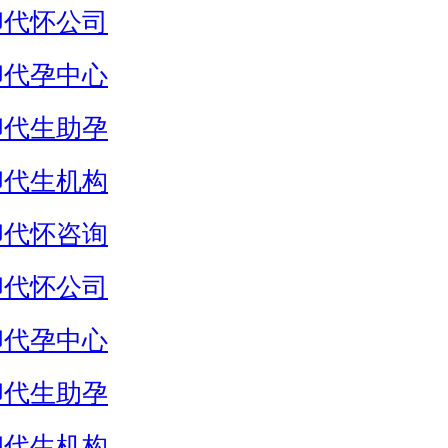
卵代怀公司
卵代孕中心
卵代生助孕
卵代生机构
卵代怀咨询
卵代怀公司
卵代孕中心
卵代生助孕
卵代生机构