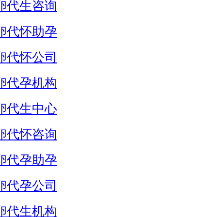
卵代生咨询
卵代怀助孕
卵代怀公司
卵代孕机构
卵代生中心
卵代怀咨询
卵代孕助孕
卵代孕公司
卵代生机构