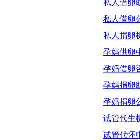
私人借卵
私人借卵
私人捐卵
孕妈供卵
孕妈借卵
孕妈捐卵
孕妈捐卵
试管代生
试管代怀