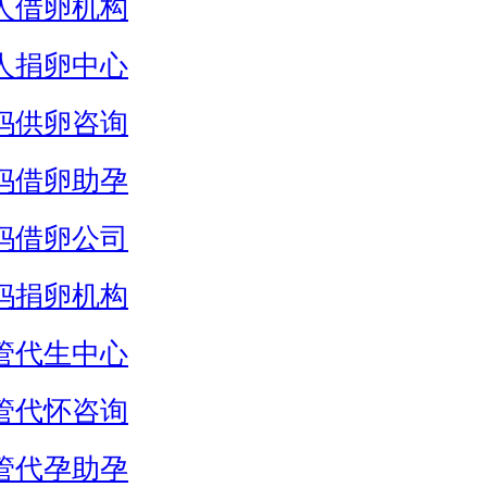
人借卵机构
人捐卵中心
妈供卵咨询
妈借卵助孕
妈借卵公司
妈捐卵机构
管代生中心
管代怀咨询
管代孕助孕