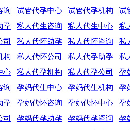
咨询
试管代孕中心
试管代孕机构
试
助孕
私人代生咨询
私人代生中心
私
公司
私人代怀助孕
私人代怀咨询
私
机构
私人代怀公司
私人代孕助孕
私
中心
私人代孕机构
私人代孕公司
孕
咨询
孕妈代生中心
孕妈代生机构
孕
助孕
孕妈代怀咨询
孕妈代怀中心
孕
公司
孕妈代孕助孕
孕妈代孕咨询
孕