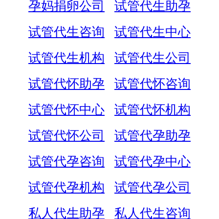
孕妈捐卵公司
试管代生助孕
试管代生咨询
试管代生中心
试管代生机构
试管代生公司
试管代怀助孕
试管代怀咨询
试管代怀中心
试管代怀机构
试管代怀公司
试管代孕助孕
试管代孕咨询
试管代孕中心
试管代孕机构
试管代孕公司
私人代生助孕
私人代生咨询