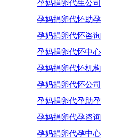
孕妈捐卵代生公司
孕妈捐卵代怀助孕
孕妈捐卵代怀咨询
孕妈捐卵代怀中心
孕妈捐卵代怀机构
孕妈捐卵代怀公司
孕妈捐卵代孕助孕
孕妈捐卵代孕咨询
孕妈捐卵代孕中心