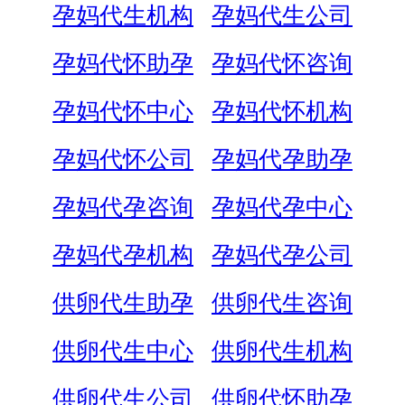
孕妈代生机构
孕妈代生公司
孕妈代怀助孕
孕妈代怀咨询
孕妈代怀中心
孕妈代怀机构
孕妈代怀公司
孕妈代孕助孕
孕妈代孕咨询
孕妈代孕中心
孕妈代孕机构
孕妈代孕公司
供卵代生助孕
供卵代生咨询
供卵代生中心
供卵代生机构
供卵代生公司
供卵代怀助孕