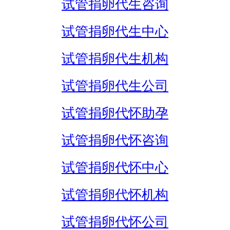
试管捐卵代生咨询
试管捐卵代生中心
试管捐卵代生机构
试管捐卵代生公司
试管捐卵代怀助孕
试管捐卵代怀咨询
试管捐卵代怀中心
试管捐卵代怀机构
试管捐卵代怀公司