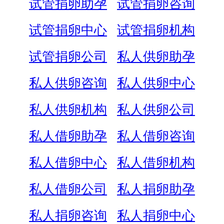
试管捐卵助孕
试管捐卵咨询
试管捐卵中心
试管捐卵机构
试管捐卵公司
私人供卵助孕
私人供卵咨询
私人供卵中心
私人供卵机构
私人供卵公司
私人借卵助孕
私人借卵咨询
私人借卵中心
私人借卵机构
私人借卵公司
私人捐卵助孕
私人捐卵咨询
私人捐卵中心