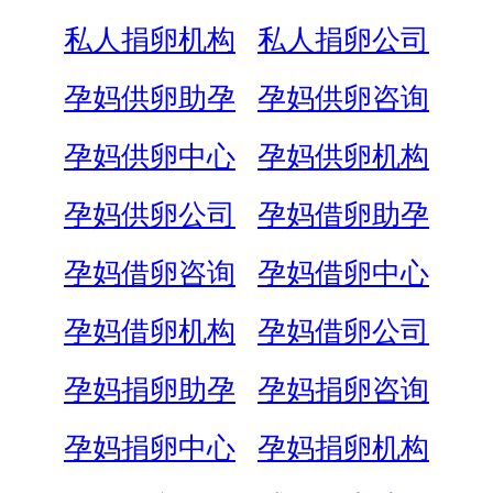
私人捐卵机构
私人捐卵公司
孕妈供卵助孕
孕妈供卵咨询
孕妈供卵中心
孕妈供卵机构
孕妈供卵公司
孕妈借卵助孕
孕妈借卵咨询
孕妈借卵中心
孕妈借卵机构
孕妈借卵公司
孕妈捐卵助孕
孕妈捐卵咨询
孕妈捐卵中心
孕妈捐卵机构