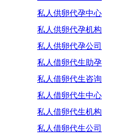
私人供卵代孕中心
私人供卵代孕机构
私人供卵代孕公司
私人借卵代生助孕
私人借卵代生咨询
私人借卵代生中心
私人借卵代生机构
私人借卵代生公司