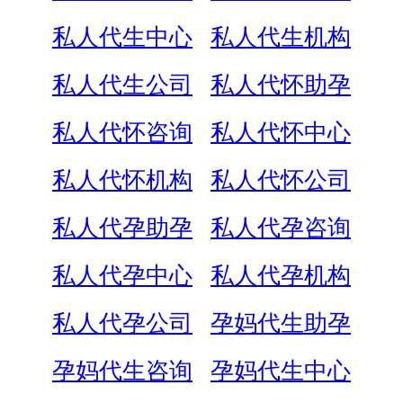
私人代生中心
私人代生机构
私人代生公司
私人代怀助孕
私人代怀咨询
私人代怀中心
私人代怀机构
私人代怀公司
私人代孕助孕
私人代孕咨询
私人代孕中心
私人代孕机构
私人代孕公司
孕妈代生助孕
孕妈代生咨询
孕妈代生中心