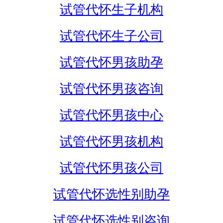
试管代怀生子机构
试管代怀生子公司
试管代怀男孩助孕
试管代怀男孩咨询
试管代怀男孩中心
试管代怀男孩机构
试管代怀男孩公司
试管代怀选性别助孕
试管代怀选性别咨询