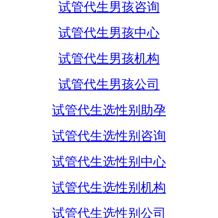
试管代生男孩咨询
试管代生男孩中心
试管代生男孩机构
试管代生男孩公司
试管代生选性别助孕
试管代生选性别咨询
试管代生选性别中心
试管代生选性别机构
试管代生选性别公司