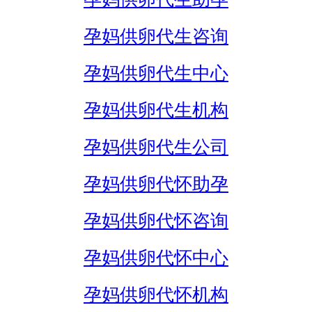
孕妈供卵代生咨询
孕妈供卵代生中心
孕妈供卵代生机构
孕妈供卵代生公司
孕妈供卵代怀助孕
孕妈供卵代怀咨询
孕妈供卵代怀中心
孕妈供卵代怀机构