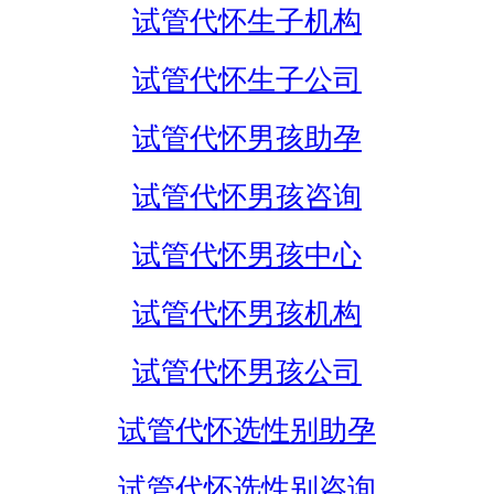
试管代怀生子机构
试管代怀生子公司
试管代怀男孩助孕
试管代怀男孩咨询
试管代怀男孩中心
试管代怀男孩机构
试管代怀男孩公司
试管代怀选性别助孕
试管代怀选性别咨询