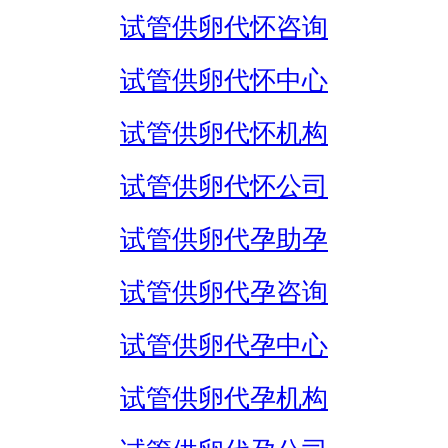
试管供卵代怀咨询
试管供卵代怀中心
试管供卵代怀机构
试管供卵代怀公司
试管供卵代孕助孕
试管供卵代孕咨询
试管供卵代孕中心
试管供卵代孕机构