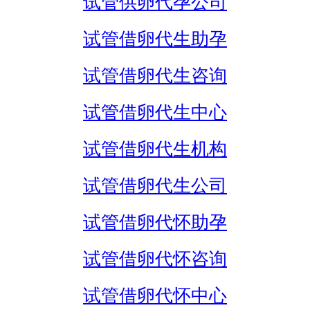
试管供卵代孕公司
试管借卵代生助孕
试管借卵代生咨询
试管借卵代生中心
试管借卵代生机构
试管借卵代生公司
试管借卵代怀助孕
试管借卵代怀咨询
试管借卵代怀中心