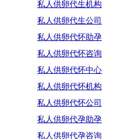
私人供卵代生机构
私人供卵代生公司
私人供卵代怀助孕
私人供卵代怀咨询
私人供卵代怀中心
私人供卵代怀机构
私人供卵代怀公司
私人供卵代孕助孕
私人供卵代孕咨询