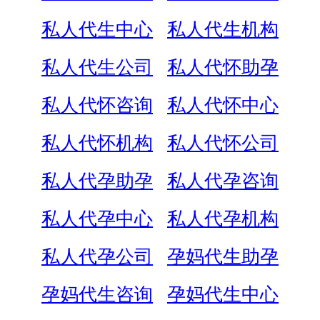
私人代生中心
私人代生机构
私人代生公司
私人代怀助孕
私人代怀咨询
私人代怀中心
私人代怀机构
私人代怀公司
私人代孕助孕
私人代孕咨询
私人代孕中心
私人代孕机构
私人代孕公司
孕妈代生助孕
孕妈代生咨询
孕妈代生中心