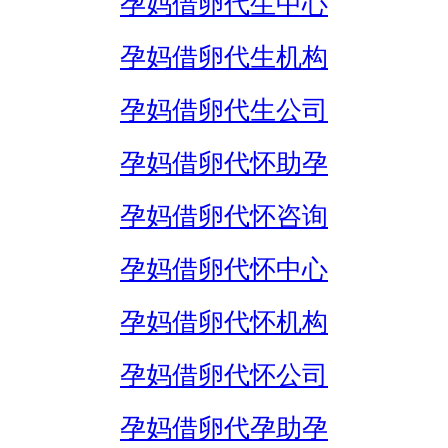
孕妈借卵代生中心
孕妈借卵代生机构
孕妈借卵代生公司
孕妈借卵代怀助孕
孕妈借卵代怀咨询
孕妈借卵代怀中心
孕妈借卵代怀机构
孕妈借卵代怀公司
孕妈借卵代孕助孕