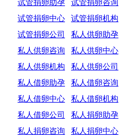
试管捐卵助孕
试管捐卵咨询
试管捐卵中心
试管捐卵机构
试管捐卵公司
私人供卵助孕
私人供卵咨询
私人供卵中心
私人供卵机构
私人供卵公司
私人借卵助孕
私人借卵咨询
私人借卵中心
私人借卵机构
私人借卵公司
私人捐卵助孕
私人捐卵咨询
私人捐卵中心