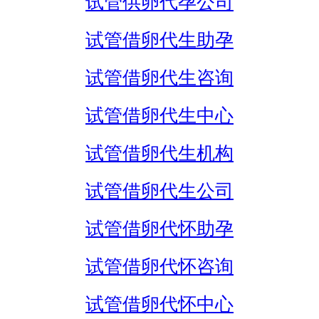
试管供卵代孕公司
试管借卵代生助孕
试管借卵代生咨询
试管借卵代生中心
试管借卵代生机构
试管借卵代生公司
试管借卵代怀助孕
试管借卵代怀咨询
试管借卵代怀中心