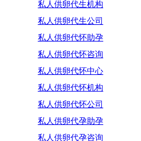
私人供卵代生机构
私人供卵代生公司
私人供卵代怀助孕
私人供卵代怀咨询
私人供卵代怀中心
私人供卵代怀机构
私人供卵代怀公司
私人供卵代孕助孕
私人供卵代孕咨询