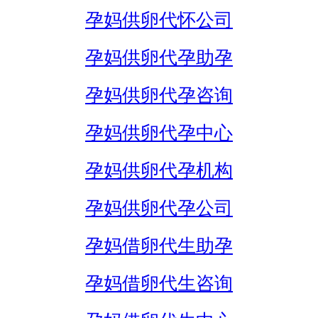
孕妈供卵代怀公司
孕妈供卵代孕助孕
孕妈供卵代孕咨询
孕妈供卵代孕中心
孕妈供卵代孕机构
孕妈供卵代孕公司
孕妈借卵代生助孕
孕妈借卵代生咨询