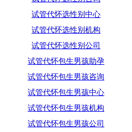
试管代怀选性别中心
试管代怀选性别机构
试管代怀选性别公司
试管代怀包生男孩助孕
试管代怀包生男孩咨询
试管代怀包生男孩中心
试管代怀包生男孩机构
试管代怀包生男孩公司