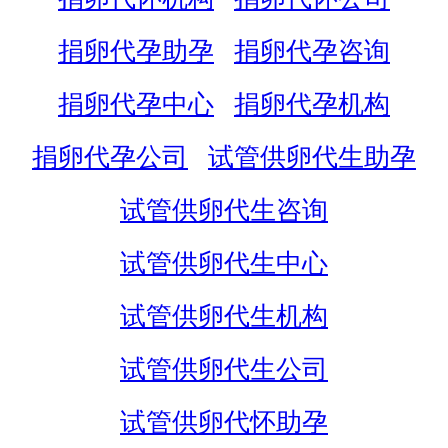
捐卵代孕助孕
捐卵代孕咨询
捐卵代孕中心
捐卵代孕机构
捐卵代孕公司
试管供卵代生助孕
试管供卵代生咨询
试管供卵代生中心
试管供卵代生机构
试管供卵代生公司
试管供卵代怀助孕