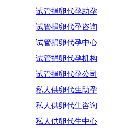
试管捐卵代孕助孕
试管捐卵代孕咨询
试管捐卵代孕中心
试管捐卵代孕机构
试管捐卵代孕公司
私人供卵代生助孕
私人供卵代生咨询
私人供卵代生中心