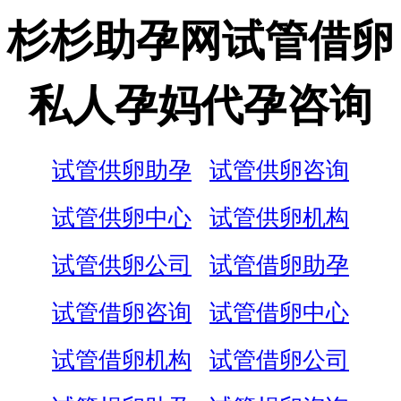
杉杉助孕网试管借卵
私人孕妈代孕咨询
试管供卵助孕
试管供卵咨询
试管供卵中心
试管供卵机构
试管供卵公司
试管借卵助孕
试管借卵咨询
试管借卵中心
试管借卵机构
试管借卵公司