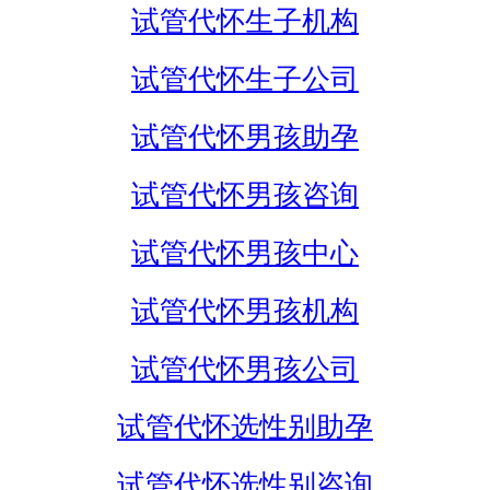
试管代怀生子机构
试管代怀生子公司
试管代怀男孩助孕
试管代怀男孩咨询
试管代怀男孩中心
试管代怀男孩机构
试管代怀男孩公司
试管代怀选性别助孕
试管代怀选性别咨询