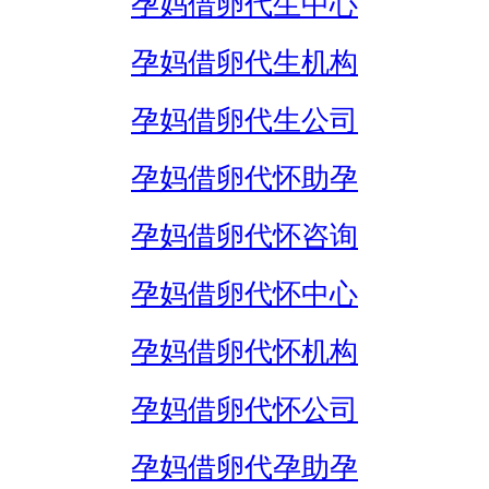
孕妈借卵代生中心
孕妈借卵代生机构
孕妈借卵代生公司
孕妈借卵代怀助孕
孕妈借卵代怀咨询
孕妈借卵代怀中心
孕妈借卵代怀机构
孕妈借卵代怀公司
孕妈借卵代孕助孕