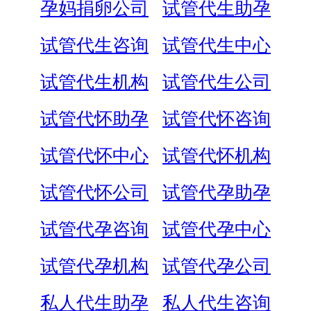
孕妈捐卵公司
试管代生助孕
试管代生咨询
试管代生中心
试管代生机构
试管代生公司
试管代怀助孕
试管代怀咨询
试管代怀中心
试管代怀机构
试管代怀公司
试管代孕助孕
试管代孕咨询
试管代孕中心
试管代孕机构
试管代孕公司
私人代生助孕
私人代生咨询