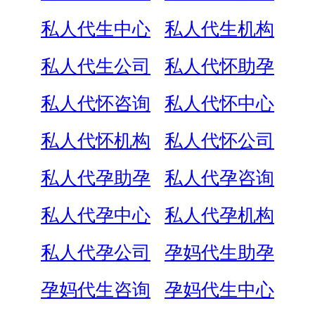
私人代生中心
私人代生机构
私人代生公司
私人代怀助孕
私人代怀咨询
私人代怀中心
私人代怀机构
私人代怀公司
私人代孕助孕
私人代孕咨询
私人代孕中心
私人代孕机构
私人代孕公司
孕妈代生助孕
孕妈代生咨询
孕妈代生中心