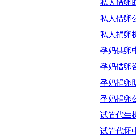
私人借卵
私人借卵
私人捐卵
孕妈供卵
孕妈借卵
孕妈捐卵
孕妈捐卵
试管代生
试管代怀