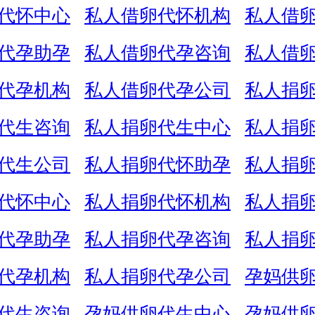
代怀中心
私人借卵代怀机构
私人借
代孕助孕
私人借卵代孕咨询
私人借
代孕机构
私人借卵代孕公司
私人捐
代生咨询
私人捐卵代生中心
私人捐
代生公司
私人捐卵代怀助孕
私人捐
代怀中心
私人捐卵代怀机构
私人捐
代孕助孕
私人捐卵代孕咨询
私人捐
代孕机构
私人捐卵代孕公司
孕妈供
代生咨询
孕妈供卵代生中心
孕妈供