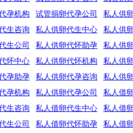
代孕机构
试管捐卵代孕公司
私人供
代生咨询
私人供卵代生中心
私人供
代生公司
私人供卵代怀助孕
私人供
代怀中心
私人供卵代怀机构
私人供
代孕助孕
私人供卵代孕咨询
私人供
代孕机构
私人供卵代孕公司
私人借
代生咨询
私人借卵代生中心
私人借
代生公司
私人借卵代怀助孕
私人借