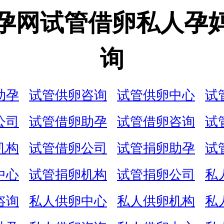
孕网试管借卵私人孕
询
助孕
试管供卵咨询
试管供卵中心
试
公司
试管借卵助孕
试管借卵咨询
试
机构
试管借卵公司
试管捐卵助孕
试
中心
试管捐卵机构
试管捐卵公司
私
咨询
私人供卵中心
私人供卵机构
私