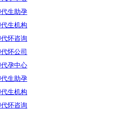
卵代生助孕
卵代生机构
卵代怀咨询
卵代怀公司
卵代孕中心
卵代生助孕
卵代生机构
卵代怀咨询