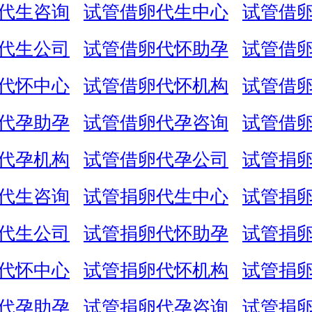
代生咨询
试管借卵代生中心
试管借
代生公司
试管借卵代怀助孕
试管借
代怀中心
试管借卵代怀机构
试管借
代孕助孕
试管借卵代孕咨询
试管借
代孕机构
试管借卵代孕公司
试管捐
代生咨询
试管捐卵代生中心
试管捐
代生公司
试管捐卵代怀助孕
试管捐
代怀中心
试管捐卵代怀机构
试管捐
代孕助孕
试管捐卵代孕咨询
试管捐