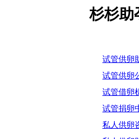
杉杉助
试管供卵
试管供卵
试管借卵
试管捐卵
私人供卵