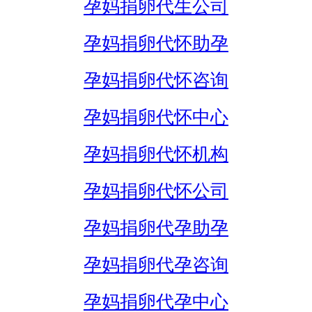
孕妈捐卵代生公司
孕妈捐卵代怀助孕
孕妈捐卵代怀咨询
孕妈捐卵代怀中心
孕妈捐卵代怀机构
孕妈捐卵代怀公司
孕妈捐卵代孕助孕
孕妈捐卵代孕咨询
孕妈捐卵代孕中心