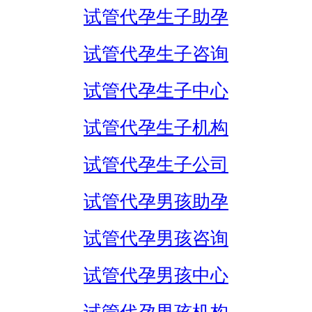
试管代孕生子助孕
试管代孕生子咨询
试管代孕生子中心
试管代孕生子机构
试管代孕生子公司
试管代孕男孩助孕
试管代孕男孩咨询
试管代孕男孩中心