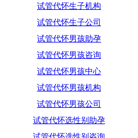
试管代怀生子机构
试管代怀生子公司
试管代怀男孩助孕
试管代怀男孩咨询
试管代怀男孩中心
试管代怀男孩机构
试管代怀男孩公司
试管代怀选性别助孕
试管代怀选性别咨询