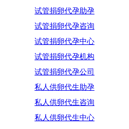
试管捐卵代孕助孕
试管捐卵代孕咨询
试管捐卵代孕中心
试管捐卵代孕机构
试管捐卵代孕公司
私人供卵代生助孕
私人供卵代生咨询
私人供卵代生中心