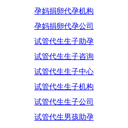
孕妈捐卵代孕机构
孕妈捐卵代孕公司
试管代生生子助孕
试管代生生子咨询
试管代生生子中心
试管代生生子机构
试管代生生子公司
试管代生男孩助孕