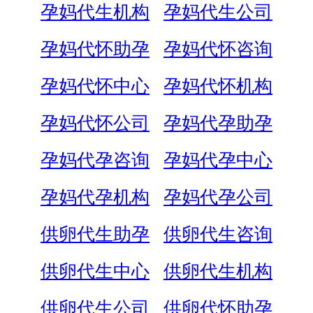
孕妈代生机构
孕妈代生公司
孕妈代怀助孕
孕妈代怀咨询
孕妈代怀中心
孕妈代怀机构
孕妈代怀公司
孕妈代孕助孕
孕妈代孕咨询
孕妈代孕中心
孕妈代孕机构
孕妈代孕公司
供卵代生助孕
供卵代生咨询
供卵代生中心
供卵代生机构
供卵代生公司
供卵代怀助孕