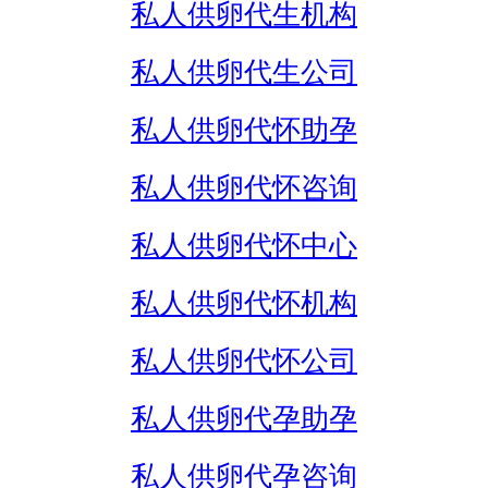
私人供卵代生机构
私人供卵代生公司
私人供卵代怀助孕
私人供卵代怀咨询
私人供卵代怀中心
私人供卵代怀机构
私人供卵代怀公司
私人供卵代孕助孕
私人供卵代孕咨询