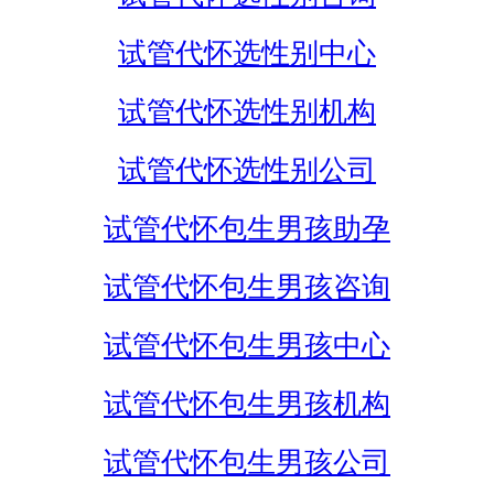
试管代怀选性别中心
试管代怀选性别机构
试管代怀选性别公司
试管代怀包生男孩助孕
试管代怀包生男孩咨询
试管代怀包生男孩中心
试管代怀包生男孩机构
试管代怀包生男孩公司