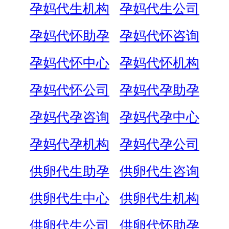
孕妈代生机构
孕妈代生公司
孕妈代怀助孕
孕妈代怀咨询
孕妈代怀中心
孕妈代怀机构
孕妈代怀公司
孕妈代孕助孕
孕妈代孕咨询
孕妈代孕中心
孕妈代孕机构
孕妈代孕公司
供卵代生助孕
供卵代生咨询
供卵代生中心
供卵代生机构
供卵代生公司
供卵代怀助孕