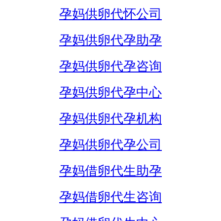
孕妈供卵代怀公司
孕妈供卵代孕助孕
孕妈供卵代孕咨询
孕妈供卵代孕中心
孕妈供卵代孕机构
孕妈供卵代孕公司
孕妈借卵代生助孕
孕妈借卵代生咨询