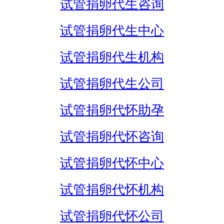
试管捐卵代生咨询
试管捐卵代生中心
试管捐卵代生机构
试管捐卵代生公司
试管捐卵代怀助孕
试管捐卵代怀咨询
试管捐卵代怀中心
试管捐卵代怀机构
试管捐卵代怀公司