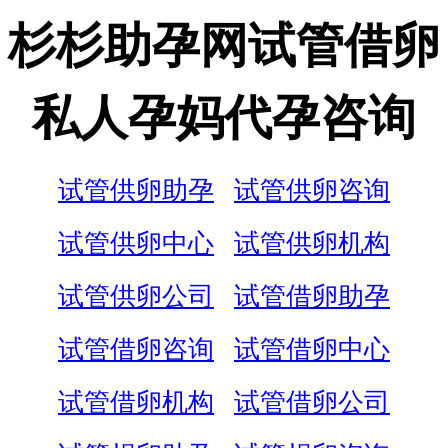
杉杉助孕网试管借卵
私人孕妈代孕咨询
试管供卵助孕
试管供卵咨询
试管供卵中心
试管供卵机构
试管供卵公司
试管借卵助孕
试管借卵咨询
试管借卵中心
试管借卵机构
试管借卵公司