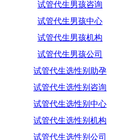
试管代生男孩咨询
试管代生男孩中心
试管代生男孩机构
试管代生男孩公司
试管代生选性别助孕
试管代生选性别咨询
试管代生选性别中心
试管代生选性别机构
试管代生选性别公司