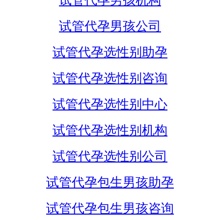
试管代孕男孩机构
试管代孕男孩公司
试管代孕选性别助孕
试管代孕选性别咨询
试管代孕选性别中心
试管代孕选性别机构
试管代孕选性别公司
试管代孕包生男孩助孕
试管代孕包生男孩咨询