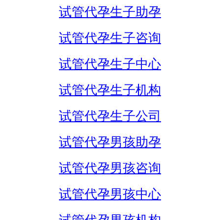
试管代孕生子助孕
试管代孕生子咨询
试管代孕生子中心
试管代孕生子机构
试管代孕生子公司
试管代孕男孩助孕
试管代孕男孩咨询
试管代孕男孩中心