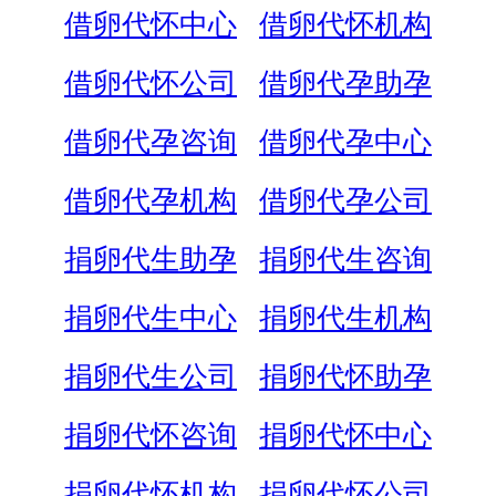
借卵代怀中心
借卵代怀机构
借卵代怀公司
借卵代孕助孕
借卵代孕咨询
借卵代孕中心
借卵代孕机构
借卵代孕公司
捐卵代生助孕
捐卵代生咨询
捐卵代生中心
捐卵代生机构
捐卵代生公司
捐卵代怀助孕
捐卵代怀咨询
捐卵代怀中心
捐卵代怀机构
捐卵代怀公司