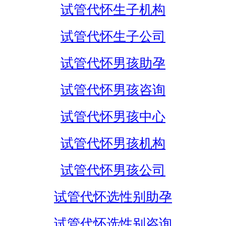
试管代怀生子机构
试管代怀生子公司
试管代怀男孩助孕
试管代怀男孩咨询
试管代怀男孩中心
试管代怀男孩机构
试管代怀男孩公司
试管代怀选性别助孕
试管代怀选性别咨询