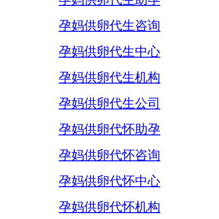
孕妈供卵代生咨询
孕妈供卵代生中心
孕妈供卵代生机构
孕妈供卵代生公司
孕妈供卵代怀助孕
孕妈供卵代怀咨询
孕妈供卵代怀中心
孕妈供卵代怀机构