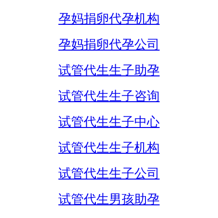
孕妈捐卵代孕机构
孕妈捐卵代孕公司
试管代生生子助孕
试管代生生子咨询
试管代生生子中心
试管代生生子机构
试管代生生子公司
试管代生男孩助孕