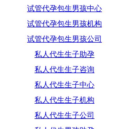
试管代孕包生男孩中心
试管代孕包生男孩机构
试管代孕包生男孩公司
私人代生生子助孕
私人代生生子咨询
私人代生生子中心
私人代生生子机构
私人代生生子公司