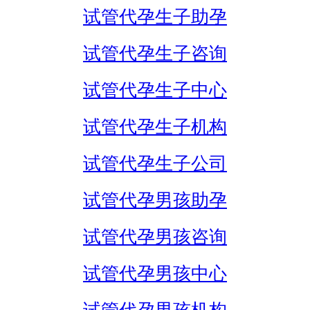
试管代孕生子助孕
试管代孕生子咨询
试管代孕生子中心
试管代孕生子机构
试管代孕生子公司
试管代孕男孩助孕
试管代孕男孩咨询
试管代孕男孩中心