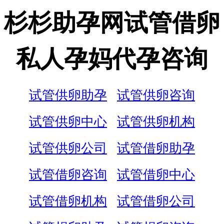
杉杉助孕网试管借卵
私人孕妈代孕咨询
试管供卵助孕
试管供卵咨询
试管供卵中心
试管供卵机构
试管供卵公司
试管借卵助孕
试管借卵咨询
试管借卵中心
试管借卵机构
试管借卵公司