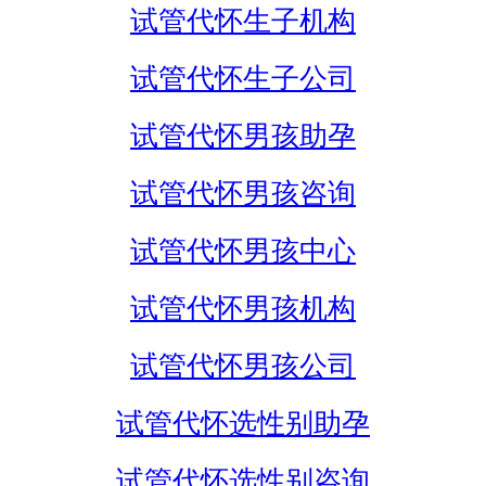
试管代怀生子机构
试管代怀生子公司
试管代怀男孩助孕
试管代怀男孩咨询
试管代怀男孩中心
试管代怀男孩机构
试管代怀男孩公司
试管代怀选性别助孕
试管代怀选性别咨询