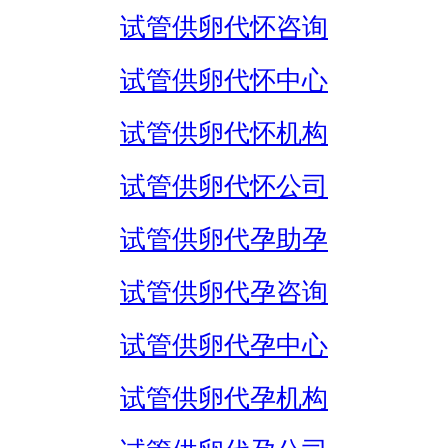
试管供卵代怀咨询
试管供卵代怀中心
试管供卵代怀机构
试管供卵代怀公司
试管供卵代孕助孕
试管供卵代孕咨询
试管供卵代孕中心
试管供卵代孕机构