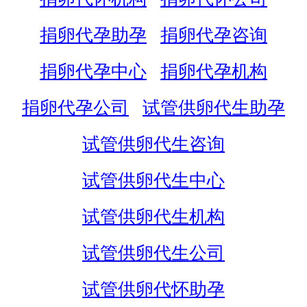
捐卵代孕助孕
捐卵代孕咨询
捐卵代孕中心
捐卵代孕机构
捐卵代孕公司
试管供卵代生助孕
试管供卵代生咨询
试管供卵代生中心
试管供卵代生机构
试管供卵代生公司
试管供卵代怀助孕