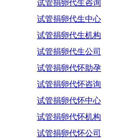
试管捐卵代生咨询
试管捐卵代生中心
试管捐卵代生机构
试管捐卵代生公司
试管捐卵代怀助孕
试管捐卵代怀咨询
试管捐卵代怀中心
试管捐卵代怀机构
试管捐卵代怀公司