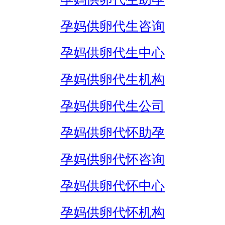
孕妈供卵代生咨询
孕妈供卵代生中心
孕妈供卵代生机构
孕妈供卵代生公司
孕妈供卵代怀助孕
孕妈供卵代怀咨询
孕妈供卵代怀中心
孕妈供卵代怀机构