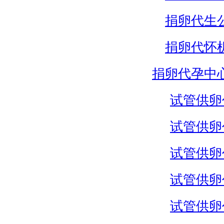
捐卵代生
捐卵代怀
捐卵代孕中
试管供卵
试管供卵
试管供卵
试管供卵
试管供卵