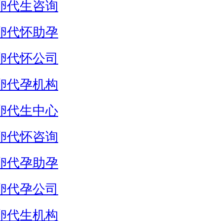
卵代生咨询
卵代怀助孕
卵代怀公司
卵代孕机构
卵代生中心
卵代怀咨询
卵代孕助孕
卵代孕公司
卵代生机构