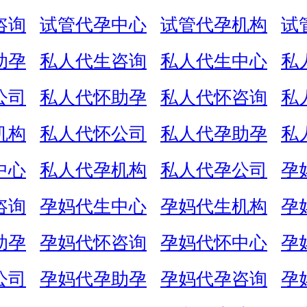
咨询
试管代孕中心
试管代孕机构
试
助孕
私人代生咨询
私人代生中心
私
公司
私人代怀助孕
私人代怀咨询
私
机构
私人代怀公司
私人代孕助孕
私
中心
私人代孕机构
私人代孕公司
孕
咨询
孕妈代生中心
孕妈代生机构
孕
助孕
孕妈代怀咨询
孕妈代怀中心
孕
公司
孕妈代孕助孕
孕妈代孕咨询
孕