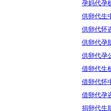
孕妈代孕
供卵代生
供卵代怀
供卵代孕
供卵代孕
借卵代生
借卵代怀
借卵代孕
捐卵代生