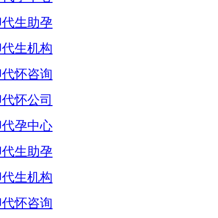
卵代生助孕
卵代生机构
卵代怀咨询
卵代怀公司
卵代孕中心
卵代生助孕
卵代生机构
卵代怀咨询