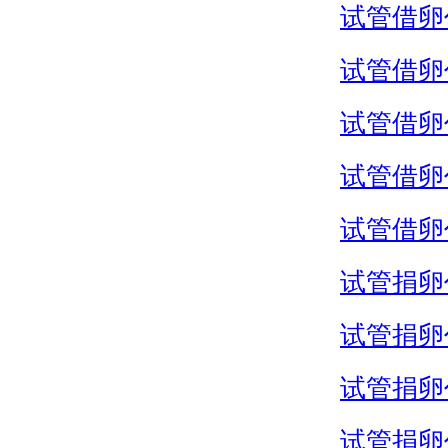
试管借卵
试管借卵
试管借卵
试管借卵
试管借卵
试管捐卵
试管捐卵
试管捐卵
试管捐卵