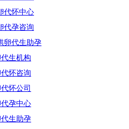
卵代怀中心
卵代孕咨询
供卵代生助孕
卵代生机构
卵代怀咨询
卵代怀公司
卵代孕中心
卵代生助孕