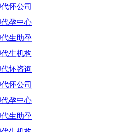
卵代怀公司
卵代孕中心
卵代生助孕
卵代生机构
卵代怀咨询
卵代怀公司
卵代孕中心
卵代生助孕
卵代生机构