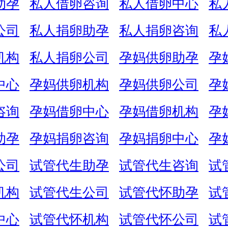
助孕
私人借卵咨询
私人借卵中心
私
公司
私人捐卵助孕
私人捐卵咨询
私
机构
私人捐卵公司
孕妈供卵助孕
孕
中心
孕妈供卵机构
孕妈供卵公司
孕
咨询
孕妈借卵中心
孕妈借卵机构
孕
助孕
孕妈捐卵咨询
孕妈捐卵中心
孕
公司
试管代生助孕
试管代生咨询
试
机构
试管代生公司
试管代怀助孕
试
中心
试管代怀机构
试管代怀公司
试