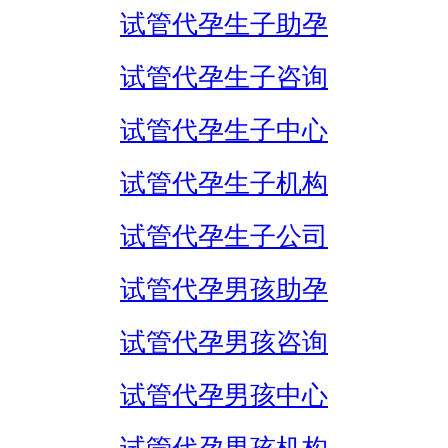
试管代孕生子助孕
试管代孕生子咨询
试管代孕生子中心
试管代孕生子机构
试管代孕生子公司
试管代孕男孩助孕
试管代孕男孩咨询
试管代孕男孩中心