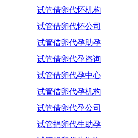
试管借卵代怀机构
试管借卵代怀公司
试管借卵代孕助孕
试管借卵代孕咨询
试管借卵代孕中心
试管借卵代孕机构
试管借卵代孕公司
试管捐卵代生助孕