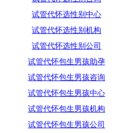
试管代怀选性别中心
试管代怀选性别机构
试管代怀选性别公司
试管代怀包生男孩助孕
试管代怀包生男孩咨询
试管代怀包生男孩中心
试管代怀包生男孩机构
试管代怀包生男孩公司