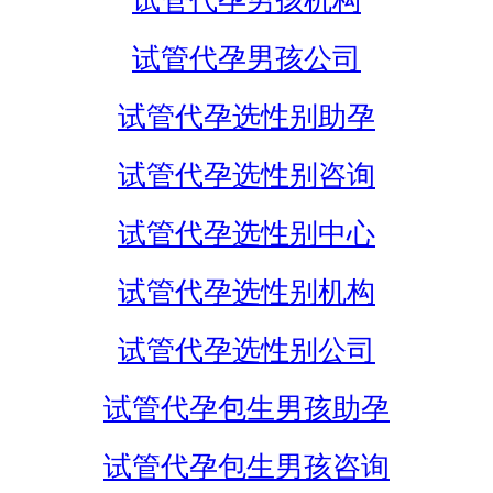
试管代孕男孩机构
试管代孕男孩公司
试管代孕选性别助孕
试管代孕选性别咨询
试管代孕选性别中心
试管代孕选性别机构
试管代孕选性别公司
试管代孕包生男孩助孕
试管代孕包生男孩咨询