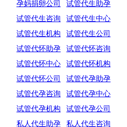
孕妈捐卵公司
试管代生助孕
试管代生咨询
试管代生中心
试管代生机构
试管代生公司
试管代怀助孕
试管代怀咨询
试管代怀中心
试管代怀机构
试管代怀公司
试管代孕助孕
试管代孕咨询
试管代孕中心
试管代孕机构
试管代孕公司
私人代生助孕
私人代生咨询