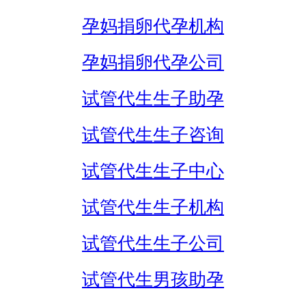
孕妈捐卵代孕机构
孕妈捐卵代孕公司
试管代生生子助孕
试管代生生子咨询
试管代生生子中心
试管代生生子机构
试管代生生子公司
试管代生男孩助孕