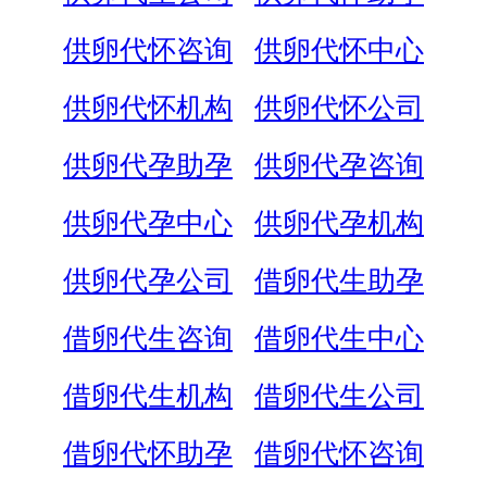
供卵代怀咨询
供卵代怀中心
供卵代怀机构
供卵代怀公司
供卵代孕助孕
供卵代孕咨询
供卵代孕中心
供卵代孕机构
供卵代孕公司
借卵代生助孕
借卵代生咨询
借卵代生中心
借卵代生机构
借卵代生公司
借卵代怀助孕
借卵代怀咨询