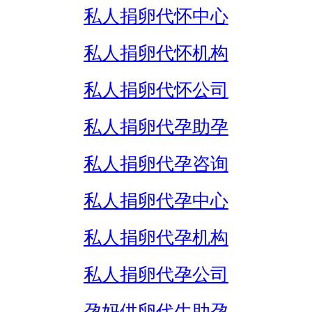
私人捐卵代怀中心
私人捐卵代怀机构
私人捐卵代怀公司
私人捐卵代孕助孕
私人捐卵代孕咨询
私人捐卵代孕中心
私人捐卵代孕机构
私人捐卵代孕公司
孕妈供卵代生助孕