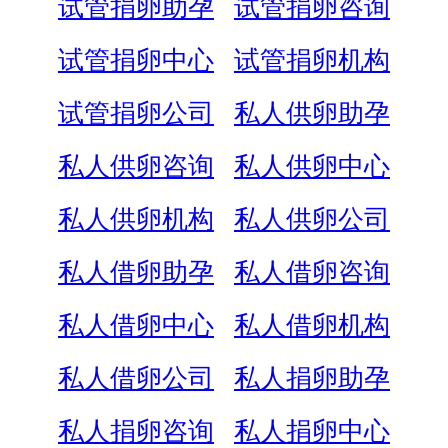
试管捐卵助孕
试管捐卵咨询
试管捐卵中心
试管捐卵机构
试管捐卵公司
私人供卵助孕
私人供卵咨询
私人供卵中心
私人供卵机构
私人供卵公司
私人借卵助孕
私人借卵咨询
私人借卵中心
私人借卵机构
私人借卵公司
私人捐卵助孕
私人捐卵咨询
私人捐卵中心