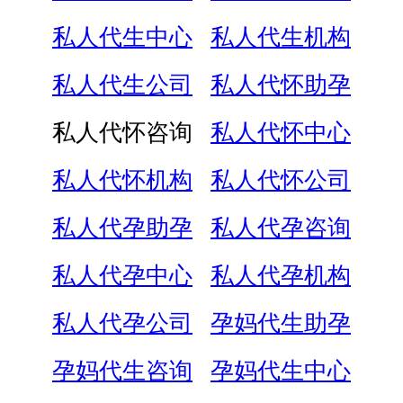
私人代生中心
私人代生机构
私人代生公司
私人代怀助孕
私人代怀咨询
私人代怀中心
私人代怀机构
私人代怀公司
私人代孕助孕
私人代孕咨询
私人代孕中心
私人代孕机构
私人代孕公司
孕妈代生助孕
孕妈代生咨询
孕妈代生中心