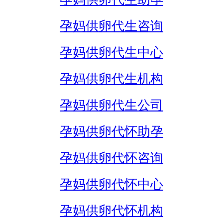
孕妈供卵代生咨询
孕妈供卵代生中心
孕妈供卵代生机构
孕妈供卵代生公司
孕妈供卵代怀助孕
孕妈供卵代怀咨询
孕妈供卵代怀中心
孕妈供卵代怀机构