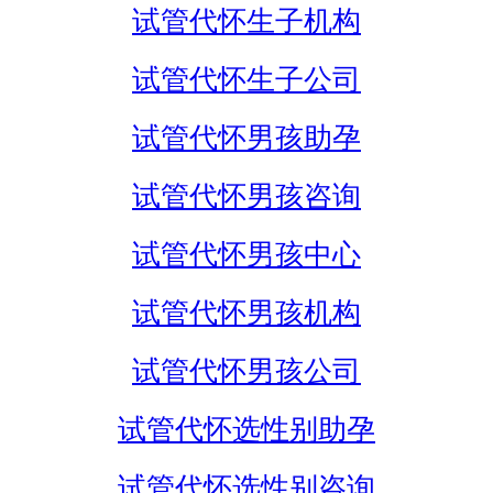
试管代怀生子机构
试管代怀生子公司
试管代怀男孩助孕
试管代怀男孩咨询
试管代怀男孩中心
试管代怀男孩机构
试管代怀男孩公司
试管代怀选性别助孕
试管代怀选性别咨询