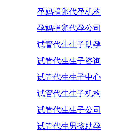
孕妈捐卵代孕机构
孕妈捐卵代孕公司
试管代生生子助孕
试管代生生子咨询
试管代生生子中心
试管代生生子机构
试管代生生子公司
试管代生男孩助孕