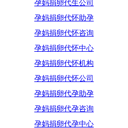
孕妈捐卵代生公司
孕妈捐卵代怀助孕
孕妈捐卵代怀咨询
孕妈捐卵代怀中心
孕妈捐卵代怀机构
孕妈捐卵代怀公司
孕妈捐卵代孕助孕
孕妈捐卵代孕咨询
孕妈捐卵代孕中心