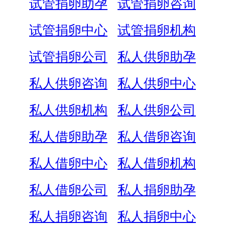
试管捐卵助孕
试管捐卵咨询
试管捐卵中心
试管捐卵机构
试管捐卵公司
私人供卵助孕
私人供卵咨询
私人供卵中心
私人供卵机构
私人供卵公司
私人借卵助孕
私人借卵咨询
私人借卵中心
私人借卵机构
私人借卵公司
私人捐卵助孕
私人捐卵咨询
私人捐卵中心