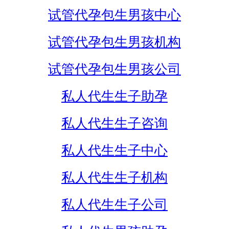
试管代孕包生男孩中心
试管代孕包生男孩机构
试管代孕包生男孩公司
私人代生生子助孕
私人代生生子咨询
私人代生生子中心
私人代生生子机构
私人代生生子公司