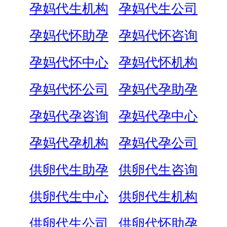
孕妈代生机构
孕妈代生公司
孕妈代怀助孕
孕妈代怀咨询
孕妈代怀中心
孕妈代怀机构
孕妈代怀公司
孕妈代孕助孕
孕妈代孕咨询
孕妈代孕中心
孕妈代孕机构
孕妈代孕公司
供卵代生助孕
供卵代生咨询
供卵代生中心
供卵代生机构
供卵代生公司
供卵代怀助孕