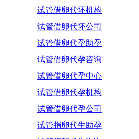
试管借卵代怀机构
试管借卵代怀公司
试管借卵代孕助孕
试管借卵代孕咨询
试管借卵代孕中心
试管借卵代孕机构
试管借卵代孕公司
试管捐卵代生助孕