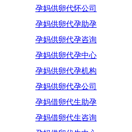
孕妈供卵代怀公司
孕妈供卵代孕助孕
孕妈供卵代孕咨询
孕妈供卵代孕中心
孕妈供卵代孕机构
孕妈供卵代孕公司
孕妈借卵代生助孕
孕妈借卵代生咨询