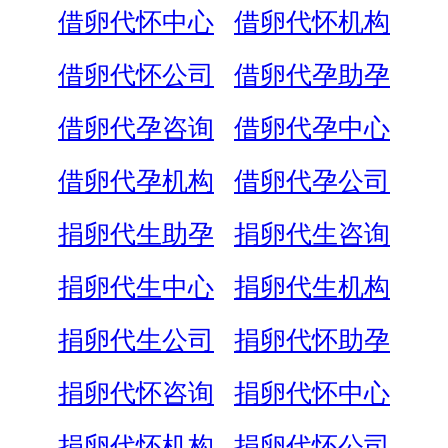
借卵代怀中心
借卵代怀机构
借卵代怀公司
借卵代孕助孕
借卵代孕咨询
借卵代孕中心
借卵代孕机构
借卵代孕公司
捐卵代生助孕
捐卵代生咨询
捐卵代生中心
捐卵代生机构
捐卵代生公司
捐卵代怀助孕
捐卵代怀咨询
捐卵代怀中心
捐卵代怀机构
捐卵代怀公司