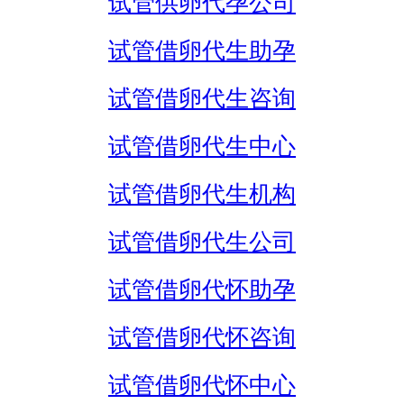
试管供卵代孕公司
试管借卵代生助孕
试管借卵代生咨询
试管借卵代生中心
试管借卵代生机构
试管借卵代生公司
试管借卵代怀助孕
试管借卵代怀咨询
试管借卵代怀中心