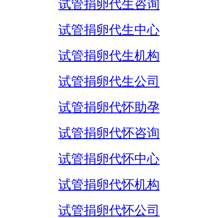
试管捐卵代生咨询
试管捐卵代生中心
试管捐卵代生机构
试管捐卵代生公司
试管捐卵代怀助孕
试管捐卵代怀咨询
试管捐卵代怀中心
试管捐卵代怀机构
试管捐卵代怀公司