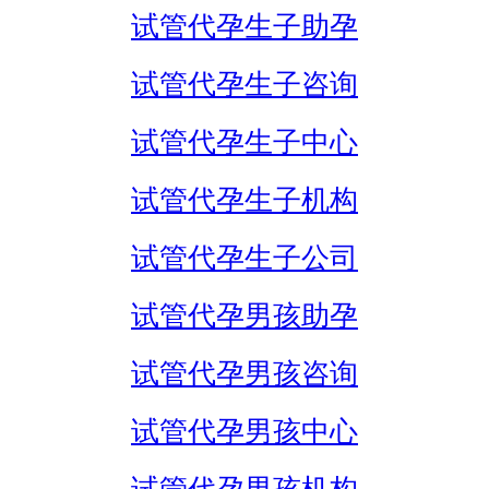
试管代孕生子助孕
试管代孕生子咨询
试管代孕生子中心
试管代孕生子机构
试管代孕生子公司
试管代孕男孩助孕
试管代孕男孩咨询
试管代孕男孩中心