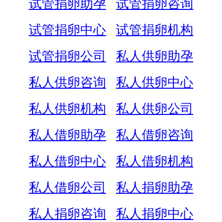
试管捐卵助孕
试管捐卵咨询
试管捐卵中心
试管捐卵机构
试管捐卵公司
私人供卵助孕
私人供卵咨询
私人供卵中心
私人供卵机构
私人供卵公司
私人借卵助孕
私人借卵咨询
私人借卵中心
私人借卵机构
私人借卵公司
私人捐卵助孕
私人捐卵咨询
私人捐卵中心