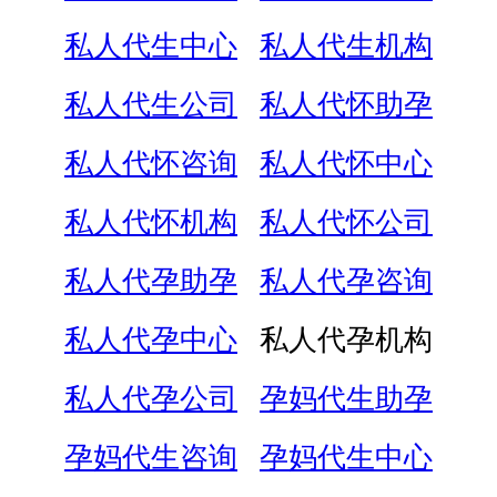
私人代生中心
私人代生机构
私人代生公司
私人代怀助孕
私人代怀咨询
私人代怀中心
私人代怀机构
私人代怀公司
私人代孕助孕
私人代孕咨询
私人代孕中心
私人代孕机构
私人代孕公司
孕妈代生助孕
孕妈代生咨询
孕妈代生中心