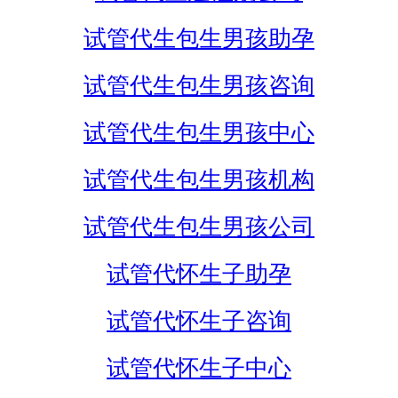
试管代生包生男孩助孕
试管代生包生男孩咨询
试管代生包生男孩中心
试管代生包生男孩机构
试管代生包生男孩公司
试管代怀生子助孕
试管代怀生子咨询
试管代怀生子中心