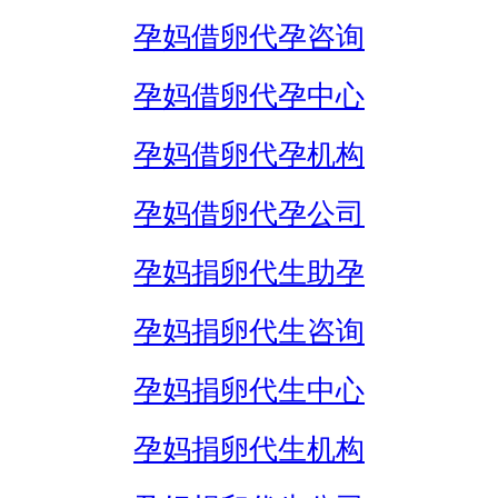
孕妈借卵代孕咨询
孕妈借卵代孕中心
孕妈借卵代孕机构
孕妈借卵代孕公司
孕妈捐卵代生助孕
孕妈捐卵代生咨询
孕妈捐卵代生中心
孕妈捐卵代生机构