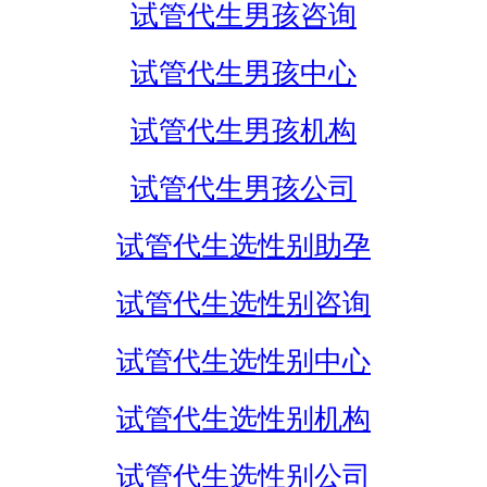
试管代生男孩咨询
试管代生男孩中心
试管代生男孩机构
试管代生男孩公司
试管代生选性别助孕
试管代生选性别咨询
试管代生选性别中心
试管代生选性别机构
试管代生选性别公司