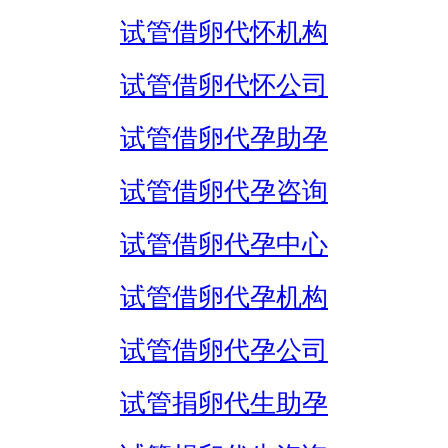
试管借卵代怀机构
试管借卵代怀公司
试管借卵代孕助孕
试管借卵代孕咨询
试管借卵代孕中心
试管借卵代孕机构
试管借卵代孕公司
试管捐卵代生助孕