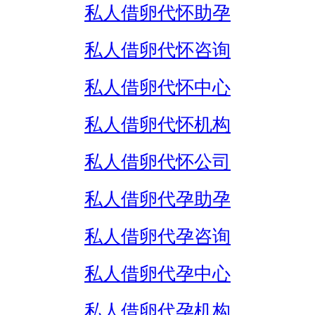
私人借卵代怀助孕
私人借卵代怀咨询
私人借卵代怀中心
私人借卵代怀机构
私人借卵代怀公司
私人借卵代孕助孕
私人借卵代孕咨询
私人借卵代孕中心
私人借卵代孕机构