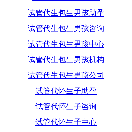
试管代生包生男孩助孕
试管代生包生男孩咨询
试管代生包生男孩中心
试管代生包生男孩机构
试管代生包生男孩公司
试管代怀生子助孕
试管代怀生子咨询
试管代怀生子中心