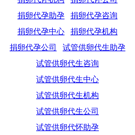
捐卵代孕助孕
捐卵代孕咨询
捐卵代孕中心
捐卵代孕机构
捐卵代孕公司
试管供卵代生助孕
试管供卵代生咨询
试管供卵代生中心
试管供卵代生机构
试管供卵代生公司
试管供卵代怀助孕