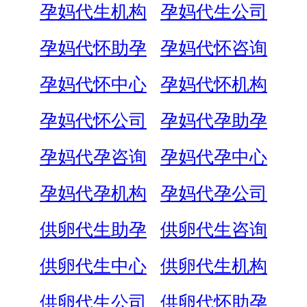
孕妈代生机构
孕妈代生公司
孕妈代怀助孕
孕妈代怀咨询
孕妈代怀中心
孕妈代怀机构
孕妈代怀公司
孕妈代孕助孕
孕妈代孕咨询
孕妈代孕中心
孕妈代孕机构
孕妈代孕公司
供卵代生助孕
供卵代生咨询
供卵代生中心
供卵代生机构
供卵代生公司
供卵代怀助孕