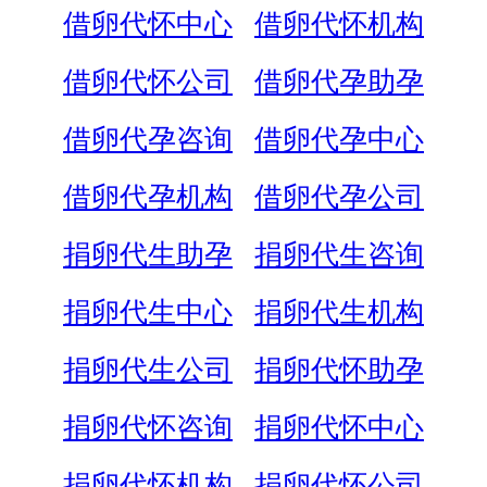
借卵代怀中心
借卵代怀机构
借卵代怀公司
借卵代孕助孕
借卵代孕咨询
借卵代孕中心
借卵代孕机构
借卵代孕公司
捐卵代生助孕
捐卵代生咨询
捐卵代生中心
捐卵代生机构
捐卵代生公司
捐卵代怀助孕
捐卵代怀咨询
捐卵代怀中心
捐卵代怀机构
捐卵代怀公司