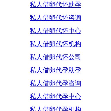
私人借卵代怀助孕
私人借卵代怀咨询
私人借卵代怀中心
私人借卵代怀机构
私人借卵代怀公司
私人借卵代孕助孕
私人借卵代孕咨询
私人借卵代孕中心
私人借卵代孕机构