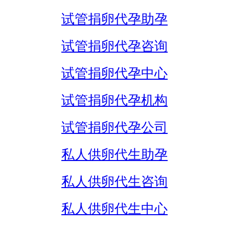
试管捐卵代孕助孕
试管捐卵代孕咨询
试管捐卵代孕中心
试管捐卵代孕机构
试管捐卵代孕公司
私人供卵代生助孕
私人供卵代生咨询
私人供卵代生中心