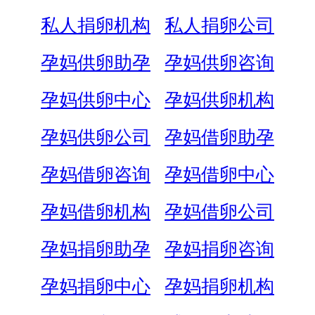
私人捐卵机构
私人捐卵公司
孕妈供卵助孕
孕妈供卵咨询
孕妈供卵中心
孕妈供卵机构
孕妈供卵公司
孕妈借卵助孕
孕妈借卵咨询
孕妈借卵中心
孕妈借卵机构
孕妈借卵公司
孕妈捐卵助孕
孕妈捐卵咨询
孕妈捐卵中心
孕妈捐卵机构