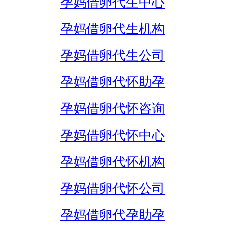
孕妈借卵代生中心
孕妈借卵代生机构
孕妈借卵代生公司
孕妈借卵代怀助孕
孕妈借卵代怀咨询
孕妈借卵代怀中心
孕妈借卵代怀机构
孕妈借卵代怀公司
孕妈借卵代孕助孕