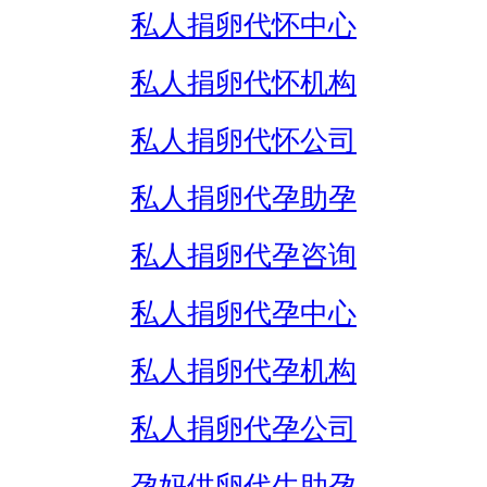
私人捐卵代怀中心
私人捐卵代怀机构
私人捐卵代怀公司
私人捐卵代孕助孕
私人捐卵代孕咨询
私人捐卵代孕中心
私人捐卵代孕机构
私人捐卵代孕公司
孕妈供卵代生助孕