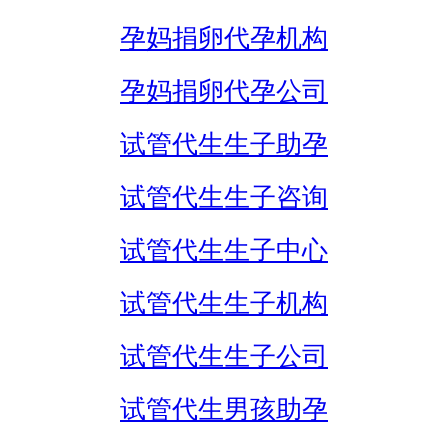
孕妈捐卵代孕机构
孕妈捐卵代孕公司
试管代生生子助孕
试管代生生子咨询
试管代生生子中心
试管代生生子机构
试管代生生子公司
试管代生男孩助孕