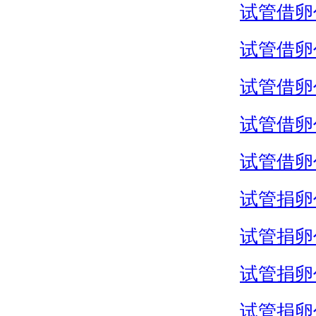
试管借卵
试管借卵
试管借卵
试管借卵
试管借卵
试管捐卵
试管捐卵
试管捐卵
试管捐卵