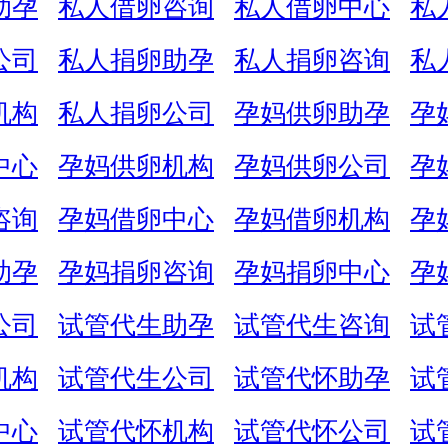
助孕
私人借卵咨询
私人借卵中心
私
公司
私人捐卵助孕
私人捐卵咨询
私
机构
私人捐卵公司
孕妈供卵助孕
孕
中心
孕妈供卵机构
孕妈供卵公司
孕
咨询
孕妈借卵中心
孕妈借卵机构
孕
助孕
孕妈捐卵咨询
孕妈捐卵中心
孕
公司
试管代生助孕
试管代生咨询
试
机构
试管代生公司
试管代怀助孕
试
中心
试管代怀机构
试管代怀公司
试