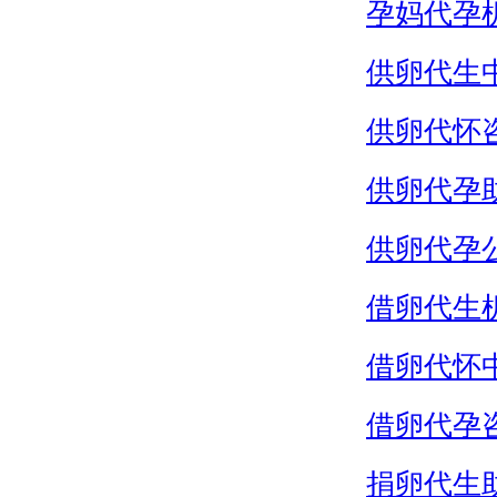
孕妈代孕
供卵代生
供卵代怀
供卵代孕
供卵代孕
借卵代生
借卵代怀
借卵代孕
捐卵代生