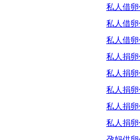
私人借卵
私人借卵
私人借卵
私人捐卵
私人捐卵
私人捐卵
私人捐卵
私人捐卵
孕妈供卵