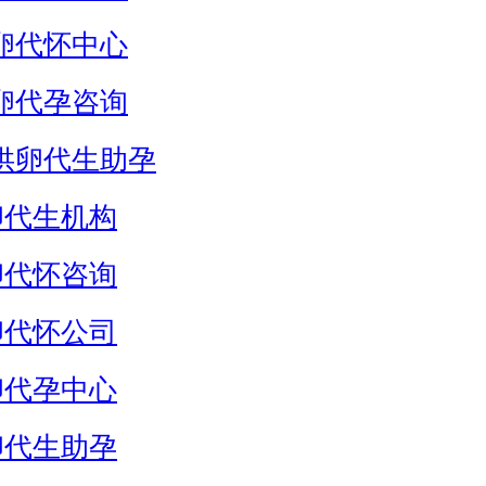
卵代怀中心
卵代孕咨询
供卵代生助孕
卵代生机构
卵代怀咨询
卵代怀公司
卵代孕中心
卵代生助孕