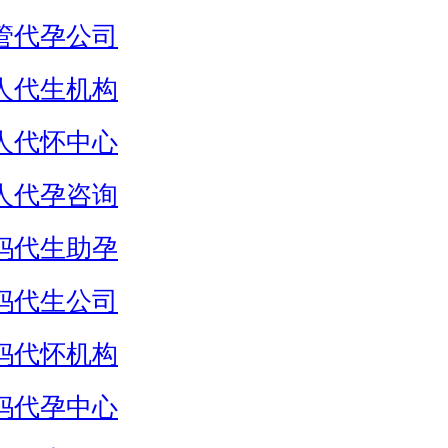
管代孕公司
人代生机构
人代怀中心
人代孕咨询
妈代生助孕
妈代生公司
妈代怀机构
妈代孕中心