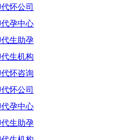
卵代怀公司
卵代孕中心
卵代生助孕
卵代生机构
卵代怀咨询
卵代怀公司
卵代孕中心
卵代生助孕
卵代生机构