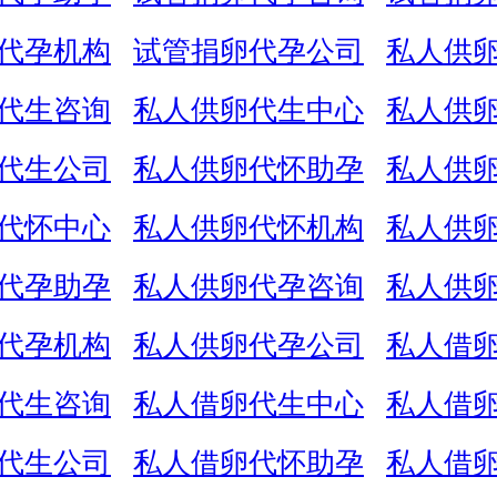
代孕机构
试管捐卵代孕公司
私人供
代生咨询
私人供卵代生中心
私人供
代生公司
私人供卵代怀助孕
私人供
代怀中心
私人供卵代怀机构
私人供
代孕助孕
私人供卵代孕咨询
私人供
代孕机构
私人供卵代孕公司
私人借
代生咨询
私人借卵代生中心
私人借
代生公司
私人借卵代怀助孕
私人借