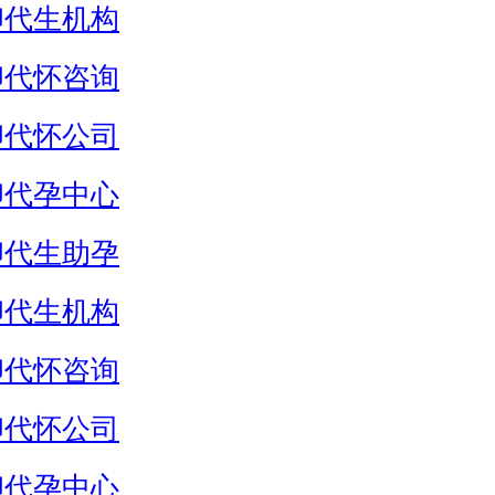
卵代生机构
卵代怀咨询
卵代怀公司
卵代孕中心
卵代生助孕
卵代生机构
卵代怀咨询
卵代怀公司
卵代孕中心