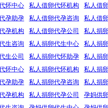
代怀中心
私人借卵代怀机构
私人借
代孕助孕
私人借卵代孕咨询
私人借
代孕机构
私人借卵代孕公司
私人捐
代生咨询
私人捐卵代生中心
私人捐
代生公司
私人捐卵代怀助孕
私人捐
代怀中心
私人捐卵代怀机构
私人捐
代孕助孕
私人捐卵代孕咨询
私人捐
代孕机构
私人捐卵代孕公司
孕妈供
代生咨询
孕妈供卵代生中心
孕妈供