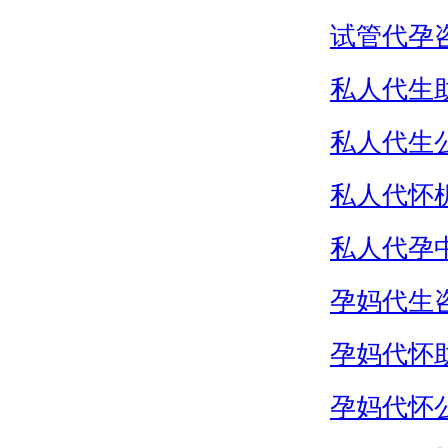
试管代孕
私人代生
私人代生
私人代怀
私人代孕
孕妈代生
孕妈代怀
孕妈代怀