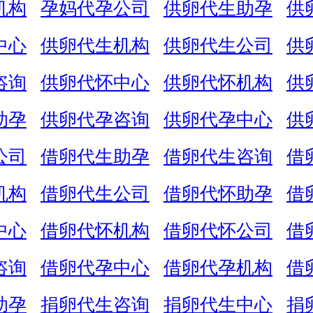
机构
孕妈代孕公司
供卵代生助孕
供
中心
供卵代生机构
供卵代生公司
供
咨询
供卵代怀中心
供卵代怀机构
供
助孕
供卵代孕咨询
供卵代孕中心
供
公司
借卵代生助孕
借卵代生咨询
借
机构
借卵代生公司
借卵代怀助孕
借
中心
借卵代怀机构
借卵代怀公司
借
咨询
借卵代孕中心
借卵代孕机构
借
助孕
捐卵代生咨询
捐卵代生中心
捐