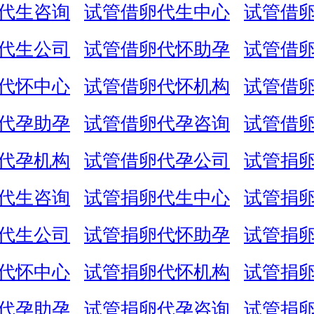
代生咨询
试管借卵代生中心
试管借
代生公司
试管借卵代怀助孕
试管借
代怀中心
试管借卵代怀机构
试管借
代孕助孕
试管借卵代孕咨询
试管借
代孕机构
试管借卵代孕公司
试管捐
代生咨询
试管捐卵代生中心
试管捐
代生公司
试管捐卵代怀助孕
试管捐
代怀中心
试管捐卵代怀机构
试管捐
代孕助孕
试管捐卵代孕咨询
试管捐