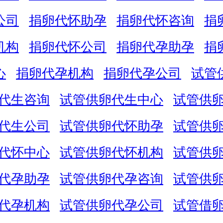
公司
捐卵代怀助孕
捐卵代怀咨询
捐
机构
捐卵代怀公司
捐卵代孕助孕
捐
心
捐卵代孕机构
捐卵代孕公司
试管
代生咨询
试管供卵代生中心
试管供
代生公司
试管供卵代怀助孕
试管供
代怀中心
试管供卵代怀机构
试管供
代孕助孕
试管供卵代孕咨询
试管供
代孕机构
试管供卵代孕公司
试管借