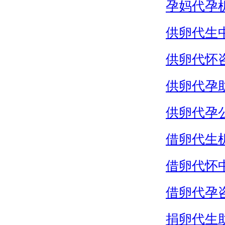
孕妈代孕
供卵代生
供卵代怀
供卵代孕
供卵代孕
借卵代生
借卵代怀
借卵代孕
捐卵代生