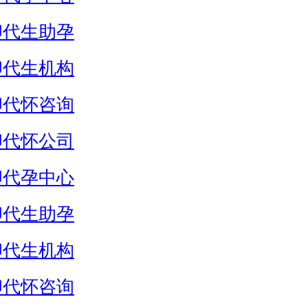
卵代生助孕
卵代生机构
卵代怀咨询
卵代怀公司
卵代孕中心
卵代生助孕
卵代生机构
卵代怀咨询