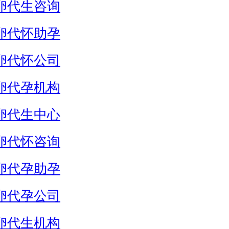
卵代生咨询
卵代怀助孕
卵代怀公司
卵代孕机构
卵代生中心
卵代怀咨询
卵代孕助孕
卵代孕公司
卵代生机构