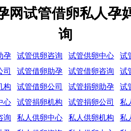
孕网试管借卵私人孕
询
助孕
试管供卵咨询
试管供卵中心
试
公司
试管借卵助孕
试管借卵咨询
试
机构
试管借卵公司
试管捐卵助孕
试
中心
试管捐卵机构
试管捐卵公司
私
咨询
私人供卵中心
私人供卵机构
私