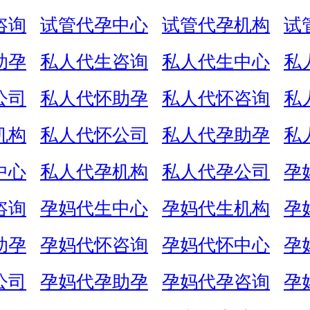
咨询
试管代孕中心
试管代孕机构
试
助孕
私人代生咨询
私人代生中心
私
公司
私人代怀助孕
私人代怀咨询
私
机构
私人代怀公司
私人代孕助孕
私
中心
私人代孕机构
私人代孕公司
孕
咨询
孕妈代生中心
孕妈代生机构
孕
助孕
孕妈代怀咨询
孕妈代怀中心
孕
公司
孕妈代孕助孕
孕妈代孕咨询
孕