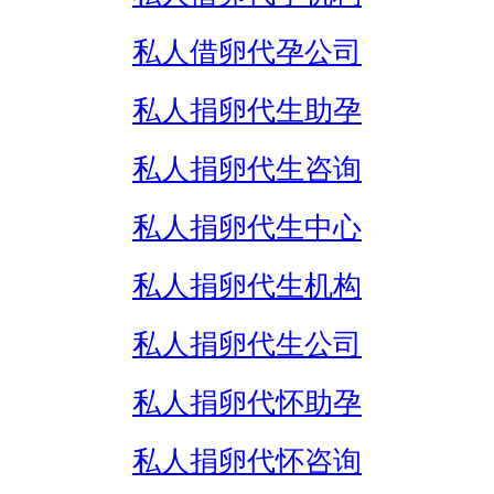
私人借卵代孕公司
私人捐卵代生助孕
私人捐卵代生咨询
私人捐卵代生中心
私人捐卵代生机构
私人捐卵代生公司
私人捐卵代怀助孕
私人捐卵代怀咨询