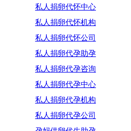
私人捐卵代怀中心
私人捐卵代怀机构
私人捐卵代怀公司
私人捐卵代孕助孕
私人捐卵代孕咨询
私人捐卵代孕中心
私人捐卵代孕机构
私人捐卵代孕公司
孕妈供卵代生助孕