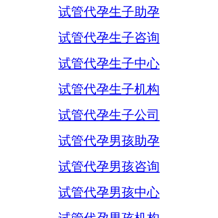
试管代孕生子助孕
试管代孕生子咨询
试管代孕生子中心
试管代孕生子机构
试管代孕生子公司
试管代孕男孩助孕
试管代孕男孩咨询
试管代孕男孩中心