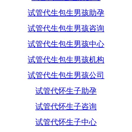
试管代生包生男孩助孕
试管代生包生男孩咨询
试管代生包生男孩中心
试管代生包生男孩机构
试管代生包生男孩公司
试管代怀生子助孕
试管代怀生子咨询
试管代怀生子中心