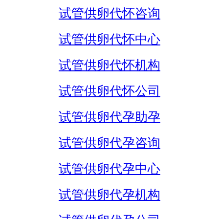
试管供卵代怀咨询
试管供卵代怀中心
试管供卵代怀机构
试管供卵代怀公司
试管供卵代孕助孕
试管供卵代孕咨询
试管供卵代孕中心
试管供卵代孕机构