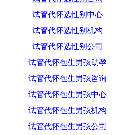
试管代怀选性别中心
试管代怀选性别机构
试管代怀选性别公司
试管代怀包生男孩助孕
试管代怀包生男孩咨询
试管代怀包生男孩中心
试管代怀包生男孩机构
试管代怀包生男孩公司