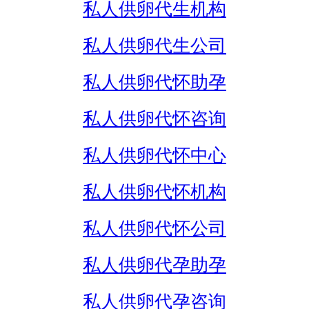
私人供卵代生机构
私人供卵代生公司
私人供卵代怀助孕
私人供卵代怀咨询
私人供卵代怀中心
私人供卵代怀机构
私人供卵代怀公司
私人供卵代孕助孕
私人供卵代孕咨询