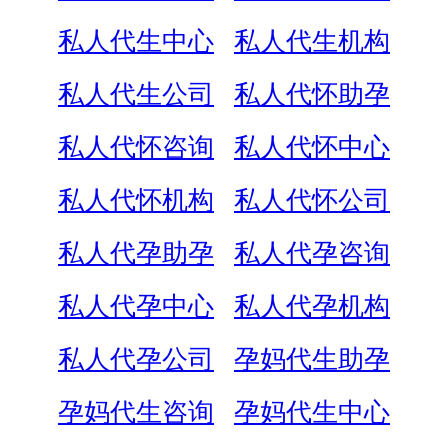
私人代生中心
私人代生机构
私人代生公司
私人代怀助孕
私人代怀咨询
私人代怀中心
私人代怀机构
私人代怀公司
私人代孕助孕
私人代孕咨询
私人代孕中心
私人代孕机构
私人代孕公司
孕妈代生助孕
孕妈代生咨询
孕妈代生中心