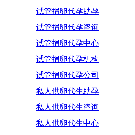
试管捐卵代孕助孕
试管捐卵代孕咨询
试管捐卵代孕中心
试管捐卵代孕机构
试管捐卵代孕公司
私人供卵代生助孕
私人供卵代生咨询
私人供卵代生中心