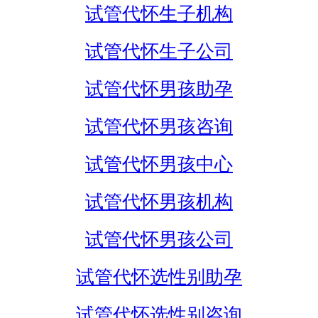
试管代怀生子机构
试管代怀生子公司
试管代怀男孩助孕
试管代怀男孩咨询
试管代怀男孩中心
试管代怀男孩机构
试管代怀男孩公司
试管代怀选性别助孕
试管代怀选性别咨询