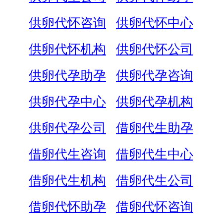
供卵代怀咨询
供卵代怀中心
供卵代怀机构
供卵代怀公司
供卵代孕助孕
供卵代孕咨询
供卵代孕中心
供卵代孕机构
供卵代孕公司
借卵代生助孕
借卵代生咨询
借卵代生中心
借卵代生机构
借卵代生公司
借卵代怀助孕
借卵代怀咨询