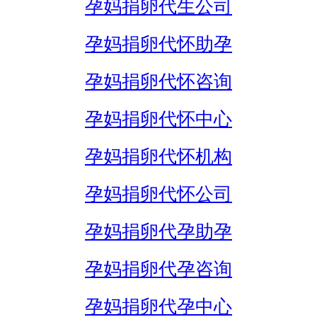
孕妈捐卵代生公司
孕妈捐卵代怀助孕
孕妈捐卵代怀咨询
孕妈捐卵代怀中心
孕妈捐卵代怀机构
孕妈捐卵代怀公司
孕妈捐卵代孕助孕
孕妈捐卵代孕咨询
孕妈捐卵代孕中心