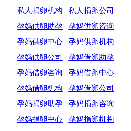
私人捐卵机构
私人捐卵公司
孕妈供卵助孕
孕妈供卵咨询
孕妈供卵中心
孕妈供卵机构
孕妈供卵公司
孕妈借卵助孕
孕妈借卵咨询
孕妈借卵中心
孕妈借卵机构
孕妈借卵公司
孕妈捐卵助孕
孕妈捐卵咨询
孕妈捐卵中心
孕妈捐卵机构