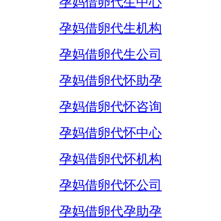
孕妈借卵代生中心
孕妈借卵代生机构
孕妈借卵代生公司
孕妈借卵代怀助孕
孕妈借卵代怀咨询
孕妈借卵代怀中心
孕妈借卵代怀机构
孕妈借卵代怀公司
孕妈借卵代孕助孕