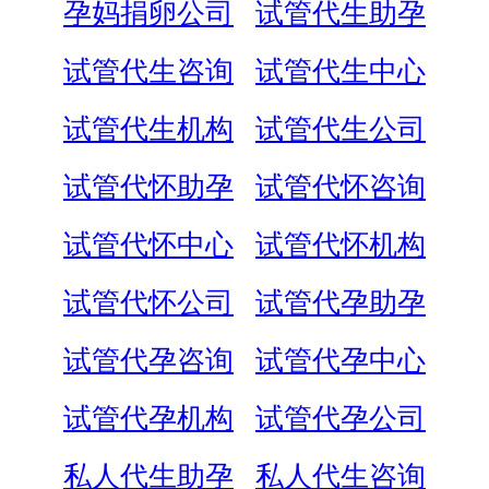
孕妈捐卵公司
试管代生助孕
试管代生咨询
试管代生中心
试管代生机构
试管代生公司
试管代怀助孕
试管代怀咨询
试管代怀中心
试管代怀机构
试管代怀公司
试管代孕助孕
试管代孕咨询
试管代孕中心
试管代孕机构
试管代孕公司
私人代生助孕
私人代生咨询