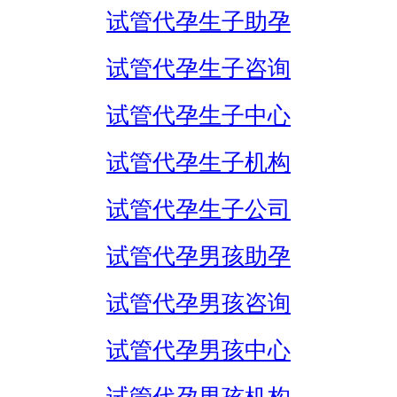
试管代孕生子助孕
试管代孕生子咨询
试管代孕生子中心
试管代孕生子机构
试管代孕生子公司
试管代孕男孩助孕
试管代孕男孩咨询
试管代孕男孩中心