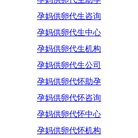
孕妈供卵代生咨询
孕妈供卵代生中心
孕妈供卵代生机构
孕妈供卵代生公司
孕妈供卵代怀助孕
孕妈供卵代怀咨询
孕妈供卵代怀中心
孕妈供卵代怀机构