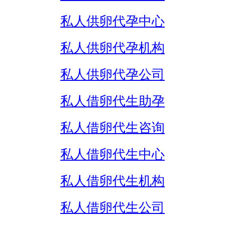
私人供卵代孕中心
私人供卵代孕机构
私人供卵代孕公司
私人借卵代生助孕
私人借卵代生咨询
私人借卵代生中心
私人借卵代生机构
私人借卵代生公司