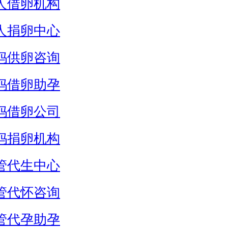
人借卵机构
人捐卵中心
妈供卵咨询
妈借卵助孕
妈借卵公司
妈捐卵机构
管代生中心
管代怀咨询
管代孕助孕