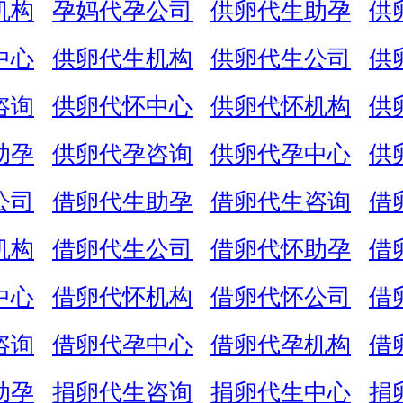
机构
孕妈代孕公司
供卵代生助孕
供
中心
供卵代生机构
供卵代生公司
供
咨询
供卵代怀中心
供卵代怀机构
供
助孕
供卵代孕咨询
供卵代孕中心
供
公司
借卵代生助孕
借卵代生咨询
借
机构
借卵代生公司
借卵代怀助孕
借
中心
借卵代怀机构
借卵代怀公司
借
咨询
借卵代孕中心
借卵代孕机构
借
助孕
捐卵代生咨询
捐卵代生中心
捐