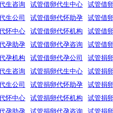
代生咨询
试管借卵代生中心
试管借
代生公司
试管借卵代怀助孕
试管借
代怀中心
试管借卵代怀机构
试管借
代孕助孕
试管借卵代孕咨询
试管借
代孕机构
试管借卵代孕公司
试管捐
代生咨询
试管捐卵代生中心
试管捐
代生公司
试管捐卵代怀助孕
试管捐
代怀中心
试管捐卵代怀机构
试管捐
代孕助孕
试管捐卵代孕咨询
试管捐