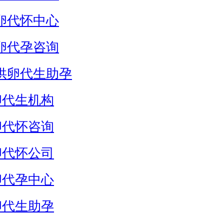
卵代怀中心
卵代孕咨询
供卵代生助孕
卵代生机构
卵代怀咨询
卵代怀公司
卵代孕中心
卵代生助孕