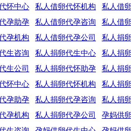
代怀中心
私人借卵代怀机构
私人借
代孕助孕
私人借卵代孕咨询
私人借
代孕机构
私人借卵代孕公司
私人捐
代生咨询
私人捐卵代生中心
私人捐
代生公司
私人捐卵代怀助孕
私人捐
代怀中心
私人捐卵代怀机构
私人捐
代孕助孕
私人捐卵代孕咨询
私人捐
代孕机构
私人捐卵代孕公司
孕妈供
代生咨询
孕妈供卵代生中心
孕妈供