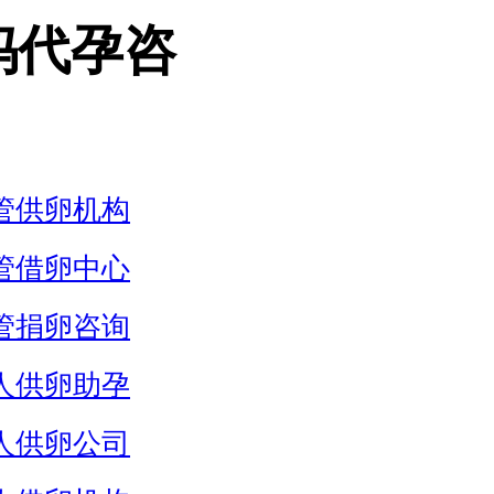
妈代孕咨
管供卵机构
管借卵中心
管捐卵咨询
人供卵助孕
人供卵公司