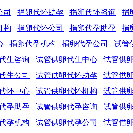
公司
捐卵代怀助孕
捐卵代怀咨询
捐
机构
捐卵代怀公司
捐卵代孕助孕
捐
心
捐卵代孕机构
捐卵代孕公司
试管
代生咨询
试管供卵代生中心
试管供
代生公司
试管供卵代怀助孕
试管供
代怀中心
试管供卵代怀机构
试管供
代孕助孕
试管供卵代孕咨询
试管供
代孕机构
试管供卵代孕公司
试管借