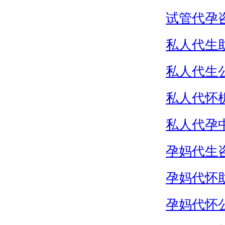
试管代孕
私人代生
私人代生
私人代怀
私人代孕
孕妈代生
孕妈代怀
孕妈代怀