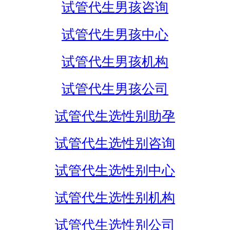
试管代生男孩咨询
试管代生男孩中心
试管代生男孩机构
试管代生男孩公司
试管代生选性别助孕
试管代生选性别咨询
试管代生选性别中心
试管代生选性别机构
试管代生选性别公司