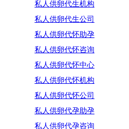
私人供卵代生机构
私人供卵代生公司
私人供卵代怀助孕
私人供卵代怀咨询
私人供卵代怀中心
私人供卵代怀机构
私人供卵代怀公司
私人供卵代孕助孕
私人供卵代孕咨询