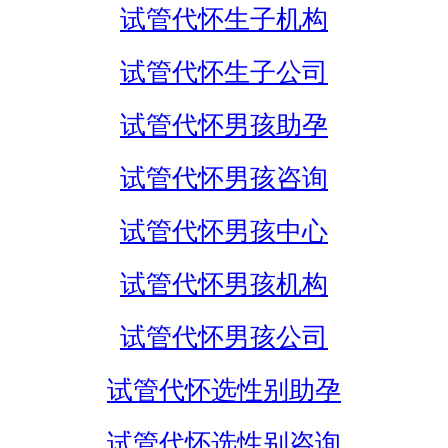
试管代怀生子机构
试管代怀生子公司
试管代怀男孩助孕
试管代怀男孩咨询
试管代怀男孩中心
试管代怀男孩机构
试管代怀男孩公司
试管代怀选性别助孕
试管代怀选性别咨询