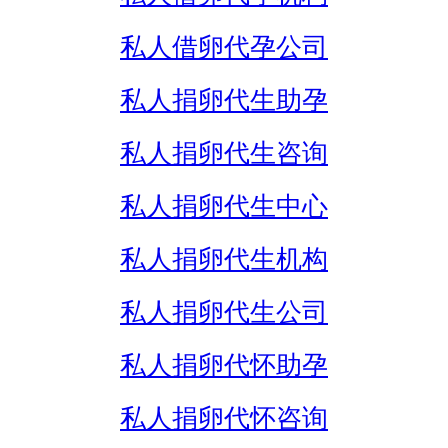
私人借卵代孕公司
私人捐卵代生助孕
私人捐卵代生咨询
私人捐卵代生中心
私人捐卵代生机构
私人捐卵代生公司
私人捐卵代怀助孕
私人捐卵代怀咨询