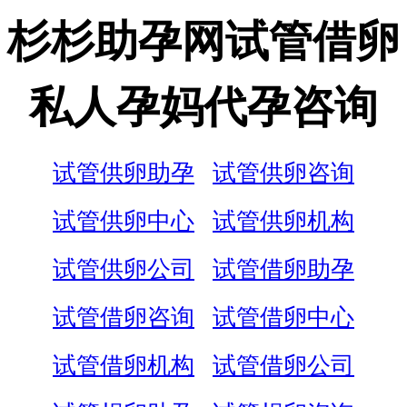
杉杉助孕网试管借卵
私人孕妈代孕咨询
试管供卵助孕
试管供卵咨询
试管供卵中心
试管供卵机构
试管供卵公司
试管借卵助孕
试管借卵咨询
试管借卵中心
试管借卵机构
试管借卵公司