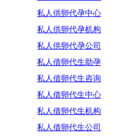
私人供卵代孕中心
私人供卵代孕机构
私人供卵代孕公司
私人借卵代生助孕
私人借卵代生咨询
私人借卵代生中心
私人借卵代生机构
私人借卵代生公司