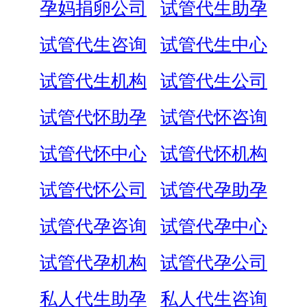
孕妈捐卵公司
试管代生助孕
试管代生咨询
试管代生中心
试管代生机构
试管代生公司
试管代怀助孕
试管代怀咨询
试管代怀中心
试管代怀机构
试管代怀公司
试管代孕助孕
试管代孕咨询
试管代孕中心
试管代孕机构
试管代孕公司
私人代生助孕
私人代生咨询