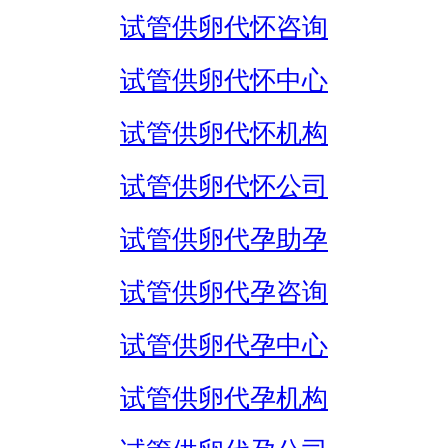
试管供卵代怀咨询
试管供卵代怀中心
试管供卵代怀机构
试管供卵代怀公司
试管供卵代孕助孕
试管供卵代孕咨询
试管供卵代孕中心
试管供卵代孕机构