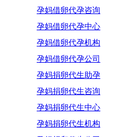
孕妈借卵代孕咨询
孕妈借卵代孕中心
孕妈借卵代孕机构
孕妈借卵代孕公司
孕妈捐卵代生助孕
孕妈捐卵代生咨询
孕妈捐卵代生中心
孕妈捐卵代生机构