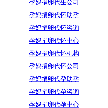
孕妈捐卵代生公司
孕妈捐卵代怀助孕
孕妈捐卵代怀咨询
孕妈捐卵代怀中心
孕妈捐卵代怀机构
孕妈捐卵代怀公司
孕妈捐卵代孕助孕
孕妈捐卵代孕咨询
孕妈捐卵代孕中心