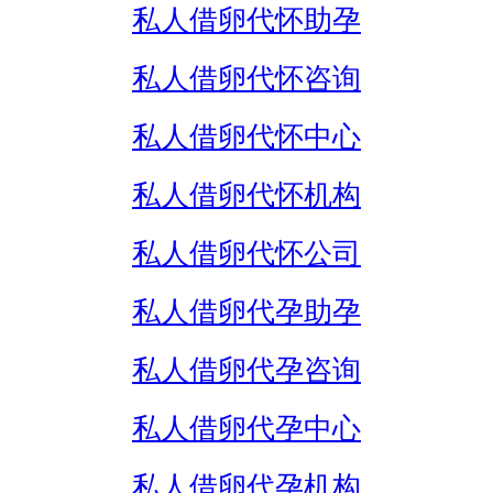
私人借卵代怀助孕
私人借卵代怀咨询
私人借卵代怀中心
私人借卵代怀机构
私人借卵代怀公司
私人借卵代孕助孕
私人借卵代孕咨询
私人借卵代孕中心
私人借卵代孕机构