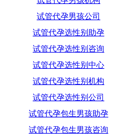
试管代孕男孩机构
试管代孕男孩公司
试管代孕选性别助孕
试管代孕选性别咨询
试管代孕选性别中心
试管代孕选性别机构
试管代孕选性别公司
试管代孕包生男孩助孕
试管代孕包生男孩咨询