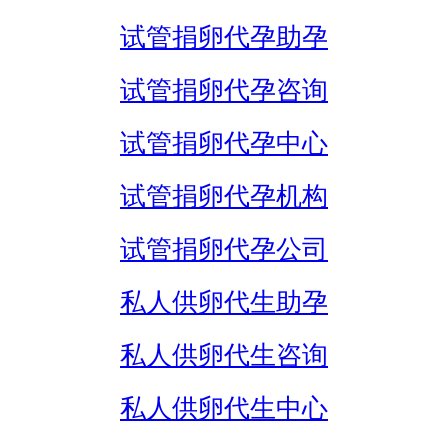
试管捐卵代孕助孕
试管捐卵代孕咨询
试管捐卵代孕中心
试管捐卵代孕机构
试管捐卵代孕公司
私人供卵代生助孕
私人供卵代生咨询
私人供卵代生中心