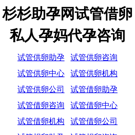
杉杉助孕网试管借卵
私人孕妈代孕咨询
试管供卵助孕
试管供卵咨询
试管供卵中心
试管供卵机构
试管供卵公司
试管借卵助孕
试管借卵咨询
试管借卵中心
试管借卵机构
试管借卵公司