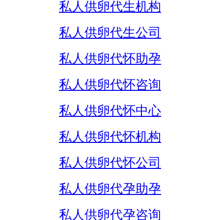
私人供卵代生机构
私人供卵代生公司
私人供卵代怀助孕
私人供卵代怀咨询
私人供卵代怀中心
私人供卵代怀机构
私人供卵代怀公司
私人供卵代孕助孕
私人供卵代孕咨询