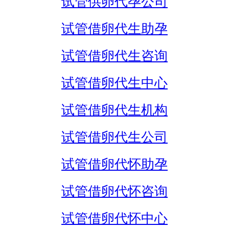
试管供卵代孕公司
试管借卵代生助孕
试管借卵代生咨询
试管借卵代生中心
试管借卵代生机构
试管借卵代生公司
试管借卵代怀助孕
试管借卵代怀咨询
试管借卵代怀中心