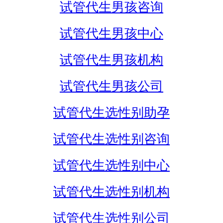
试管代生男孩咨询
试管代生男孩中心
试管代生男孩机构
试管代生男孩公司
试管代生选性别助孕
试管代生选性别咨询
试管代生选性别中心
试管代生选性别机构
试管代生选性别公司