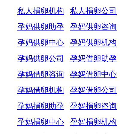
私人捐卵机构
私人捐卵公司
孕妈供卵助孕
孕妈供卵咨询
孕妈供卵中心
孕妈供卵机构
孕妈供卵公司
孕妈借卵助孕
孕妈借卵咨询
孕妈借卵中心
孕妈借卵机构
孕妈借卵公司
孕妈捐卵助孕
孕妈捐卵咨询
孕妈捐卵中心
孕妈捐卵机构