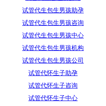
试管代生包生男孩助孕
试管代生包生男孩咨询
试管代生包生男孩中心
试管代生包生男孩机构
试管代生包生男孩公司
试管代怀生子助孕
试管代怀生子咨询
试管代怀生子中心