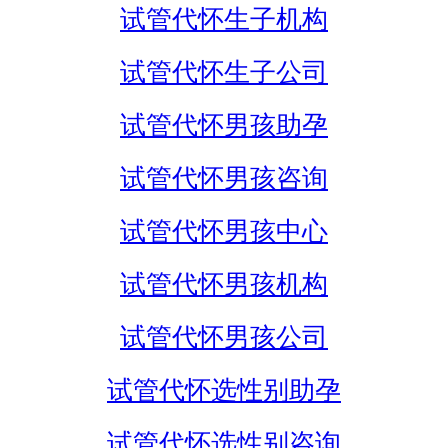
试管代怀生子机构
试管代怀生子公司
试管代怀男孩助孕
试管代怀男孩咨询
试管代怀男孩中心
试管代怀男孩机构
试管代怀男孩公司
试管代怀选性别助孕
试管代怀选性别咨询