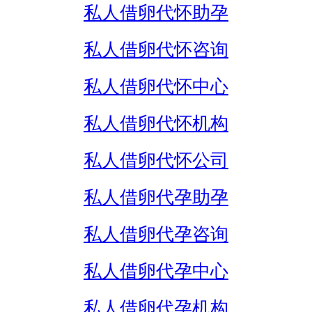
私人借卵代怀助孕
私人借卵代怀咨询
私人借卵代怀中心
私人借卵代怀机构
私人借卵代怀公司
私人借卵代孕助孕
私人借卵代孕咨询
私人借卵代孕中心
私人借卵代孕机构