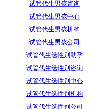
试管代生男孩咨询
试管代生男孩中心
试管代生男孩机构
试管代生男孩公司
试管代生选性别助孕
试管代生选性别咨询
试管代生选性别中心
试管代生选性别机构
试管代生选性别公司