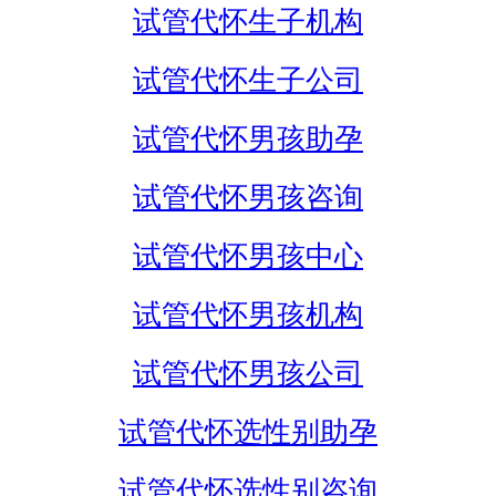
试管代怀生子机构
试管代怀生子公司
试管代怀男孩助孕
试管代怀男孩咨询
试管代怀男孩中心
试管代怀男孩机构
试管代怀男孩公司
试管代怀选性别助孕
试管代怀选性别咨询