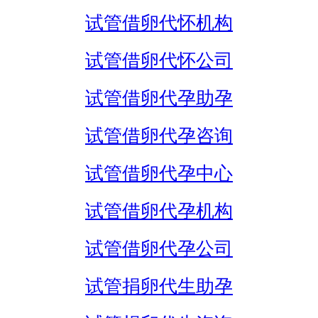
试管借卵代怀机构
试管借卵代怀公司
试管借卵代孕助孕
试管借卵代孕咨询
试管借卵代孕中心
试管借卵代孕机构
试管借卵代孕公司
试管捐卵代生助孕