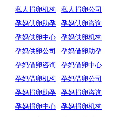
私人捐卵机构
私人捐卵公司
孕妈供卵助孕
孕妈供卵咨询
孕妈供卵中心
孕妈供卵机构
孕妈供卵公司
孕妈借卵助孕
孕妈借卵咨询
孕妈借卵中心
孕妈借卵机构
孕妈借卵公司
孕妈捐卵助孕
孕妈捐卵咨询
孕妈捐卵中心
孕妈捐卵机构