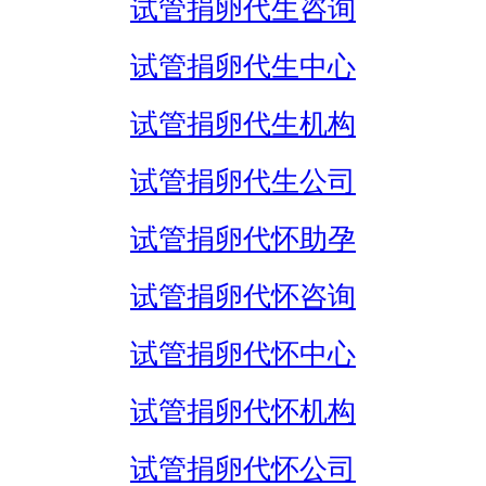
试管捐卵代生咨询
试管捐卵代生中心
试管捐卵代生机构
试管捐卵代生公司
试管捐卵代怀助孕
试管捐卵代怀咨询
试管捐卵代怀中心
试管捐卵代怀机构
试管捐卵代怀公司