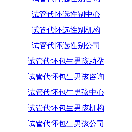
试管代怀选性别中心
试管代怀选性别机构
试管代怀选性别公司
试管代怀包生男孩助孕
试管代怀包生男孩咨询
试管代怀包生男孩中心
试管代怀包生男孩机构
试管代怀包生男孩公司