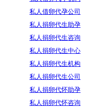
私人借卵代孕公司
私人捐卵代生助孕
私人捐卵代生咨询
私人捐卵代生中心
私人捐卵代生机构
私人捐卵代生公司
私人捐卵代怀助孕
私人捐卵代怀咨询