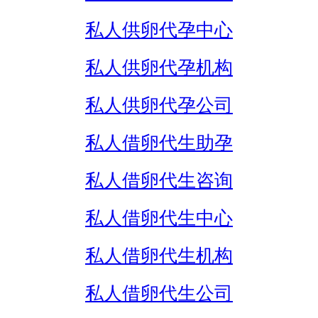
私人供卵代孕中心
私人供卵代孕机构
私人供卵代孕公司
私人借卵代生助孕
私人借卵代生咨询
私人借卵代生中心
私人借卵代生机构
私人借卵代生公司