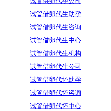
试管供卵代孕公司
试管借卵代生助孕
试管借卵代生咨询
试管借卵代生中心
试管借卵代生机构
试管借卵代生公司
试管借卵代怀助孕
试管借卵代怀咨询
试管借卵代怀中心