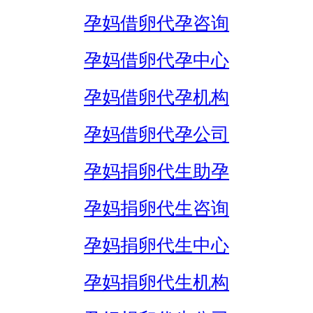
孕妈借卵代孕咨询
孕妈借卵代孕中心
孕妈借卵代孕机构
孕妈借卵代孕公司
孕妈捐卵代生助孕
孕妈捐卵代生咨询
孕妈捐卵代生中心
孕妈捐卵代生机构