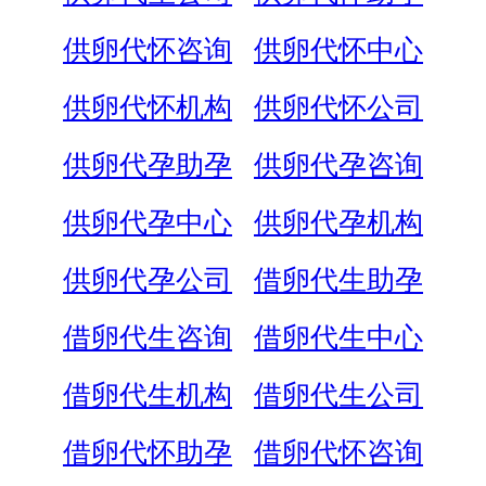
供卵代怀咨询
供卵代怀中心
供卵代怀机构
供卵代怀公司
供卵代孕助孕
供卵代孕咨询
供卵代孕中心
供卵代孕机构
供卵代孕公司
借卵代生助孕
借卵代生咨询
借卵代生中心
借卵代生机构
借卵代生公司
借卵代怀助孕
借卵代怀咨询