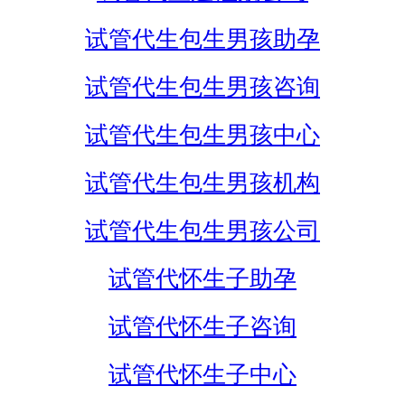
试管代生包生男孩助孕
试管代生包生男孩咨询
试管代生包生男孩中心
试管代生包生男孩机构
试管代生包生男孩公司
试管代怀生子助孕
试管代怀生子咨询
试管代怀生子中心