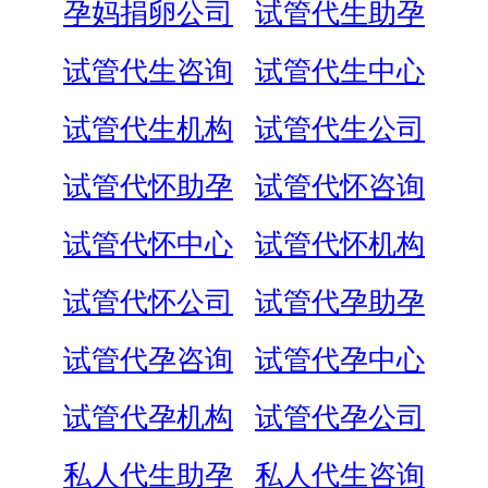
孕妈捐卵公司
试管代生助孕
试管代生咨询
试管代生中心
试管代生机构
试管代生公司
试管代怀助孕
试管代怀咨询
试管代怀中心
试管代怀机构
试管代怀公司
试管代孕助孕
试管代孕咨询
试管代孕中心
试管代孕机构
试管代孕公司
私人代生助孕
私人代生咨询