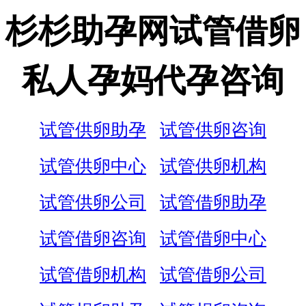
杉杉助孕网试管借卵
私人孕妈代孕咨询
试管供卵助孕
试管供卵咨询
试管供卵中心
试管供卵机构
试管供卵公司
试管借卵助孕
试管借卵咨询
试管借卵中心
试管借卵机构
试管借卵公司