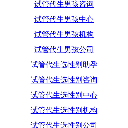
试管代生男孩咨询
试管代生男孩中心
试管代生男孩机构
试管代生男孩公司
试管代生选性别助孕
试管代生选性别咨询
试管代生选性别中心
试管代生选性别机构
试管代生选性别公司