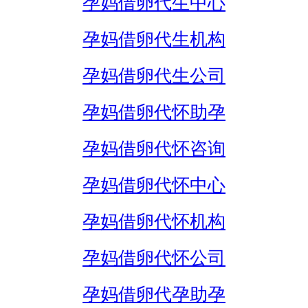
孕妈借卵代生中心
孕妈借卵代生机构
孕妈借卵代生公司
孕妈借卵代怀助孕
孕妈借卵代怀咨询
孕妈借卵代怀中心
孕妈借卵代怀机构
孕妈借卵代怀公司
孕妈借卵代孕助孕