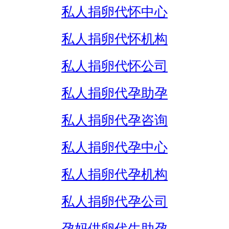
私人捐卵代怀中心
私人捐卵代怀机构
私人捐卵代怀公司
私人捐卵代孕助孕
私人捐卵代孕咨询
私人捐卵代孕中心
私人捐卵代孕机构
私人捐卵代孕公司
孕妈供卵代生助孕