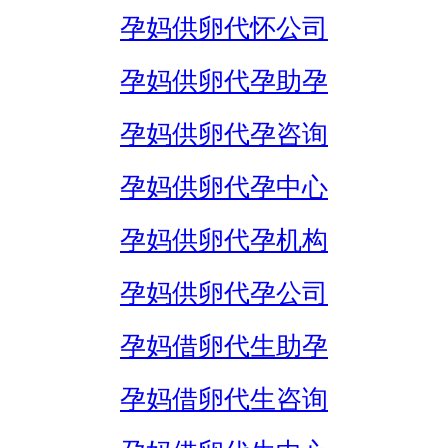
孕妈供卵代怀公司
孕妈供卵代孕助孕
孕妈供卵代孕咨询
孕妈供卵代孕中心
孕妈供卵代孕机构
孕妈供卵代孕公司
孕妈借卵代生助孕
孕妈借卵代生咨询