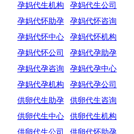
孕妈代生机构
孕妈代生公司
孕妈代怀助孕
孕妈代怀咨询
孕妈代怀中心
孕妈代怀机构
孕妈代怀公司
孕妈代孕助孕
孕妈代孕咨询
孕妈代孕中心
孕妈代孕机构
孕妈代孕公司
供卵代生助孕
供卵代生咨询
供卵代生中心
供卵代生机构
供卵代生公司
供卵代怀助孕