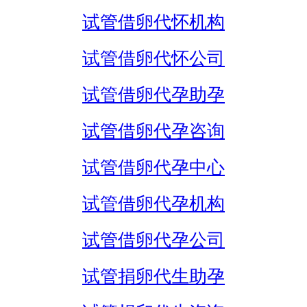
试管借卵代怀机构
试管借卵代怀公司
试管借卵代孕助孕
试管借卵代孕咨询
试管借卵代孕中心
试管借卵代孕机构
试管借卵代孕公司
试管捐卵代生助孕