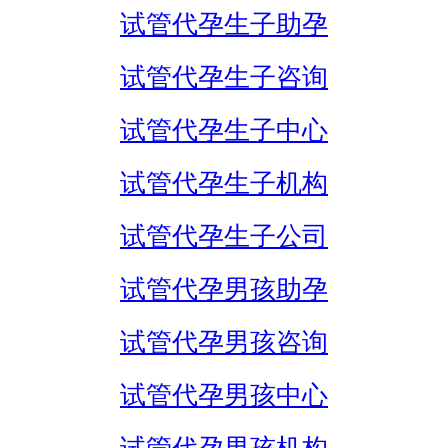
试管代孕生子助孕
试管代孕生子咨询
试管代孕生子中心
试管代孕生子机构
试管代孕生子公司
试管代孕男孩助孕
试管代孕男孩咨询
试管代孕男孩中心