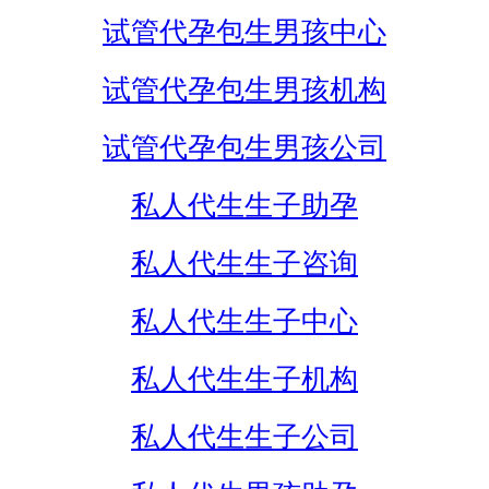
试管代孕包生男孩中心
试管代孕包生男孩机构
试管代孕包生男孩公司
私人代生生子助孕
私人代生生子咨询
私人代生生子中心
私人代生生子机构
私人代生生子公司