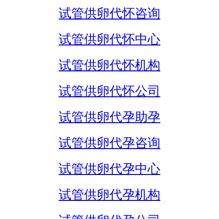
试管供卵代怀咨询
试管供卵代怀中心
试管供卵代怀机构
试管供卵代怀公司
试管供卵代孕助孕
试管供卵代孕咨询
试管供卵代孕中心
试管供卵代孕机构