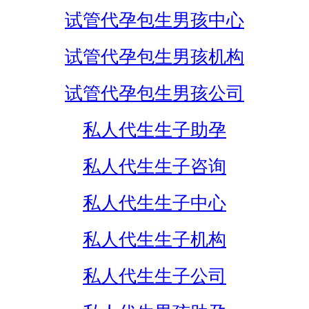
试管代孕包生男孩中心
试管代孕包生男孩机构
试管代孕包生男孩公司
私人代生生子助孕
私人代生生子咨询
私人代生生子中心
私人代生生子机构
私人代生生子公司