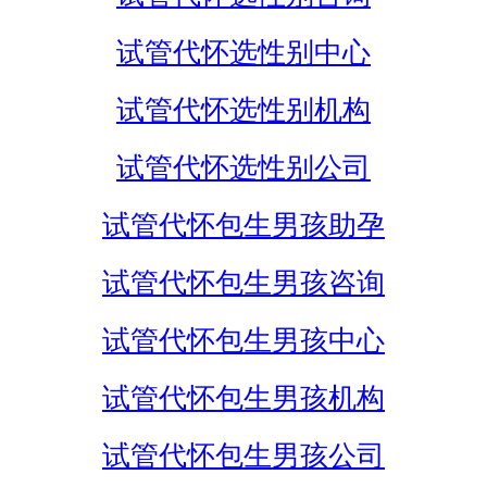
试管代怀选性别中心
试管代怀选性别机构
试管代怀选性别公司
试管代怀包生男孩助孕
试管代怀包生男孩咨询
试管代怀包生男孩中心
试管代怀包生男孩机构
试管代怀包生男孩公司