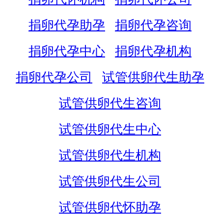
捐卵代孕助孕
捐卵代孕咨询
捐卵代孕中心
捐卵代孕机构
捐卵代孕公司
试管供卵代生助孕
试管供卵代生咨询
试管供卵代生中心
试管供卵代生机构
试管供卵代生公司
试管供卵代怀助孕