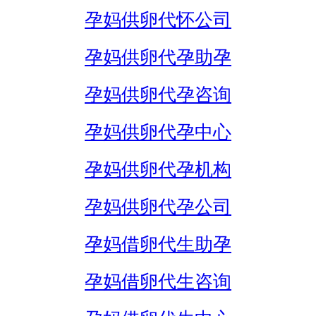
孕妈供卵代怀公司
孕妈供卵代孕助孕
孕妈供卵代孕咨询
孕妈供卵代孕中心
孕妈供卵代孕机构
孕妈供卵代孕公司
孕妈借卵代生助孕
孕妈借卵代生咨询