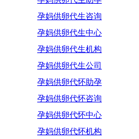
孕妈供卵代生咨询
孕妈供卵代生中心
孕妈供卵代生机构
孕妈供卵代生公司
孕妈供卵代怀助孕
孕妈供卵代怀咨询
孕妈供卵代怀中心
孕妈供卵代怀机构