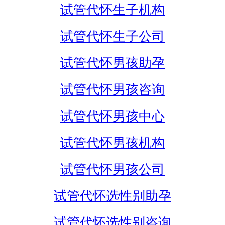
试管代怀生子机构
试管代怀生子公司
试管代怀男孩助孕
试管代怀男孩咨询
试管代怀男孩中心
试管代怀男孩机构
试管代怀男孩公司
试管代怀选性别助孕
试管代怀选性别咨询