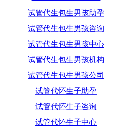
试管代生包生男孩助孕
试管代生包生男孩咨询
试管代生包生男孩中心
试管代生包生男孩机构
试管代生包生男孩公司
试管代怀生子助孕
试管代怀生子咨询
试管代怀生子中心