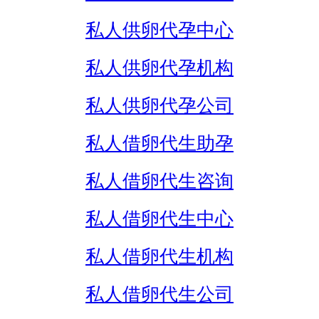
私人供卵代孕中心
私人供卵代孕机构
私人供卵代孕公司
私人借卵代生助孕
私人借卵代生咨询
私人借卵代生中心
私人借卵代生机构
私人借卵代生公司