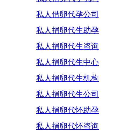
私人借卵代孕公司
私人捐卵代生助孕
私人捐卵代生咨询
私人捐卵代生中心
私人捐卵代生机构
私人捐卵代生公司
私人捐卵代怀助孕
私人捐卵代怀咨询