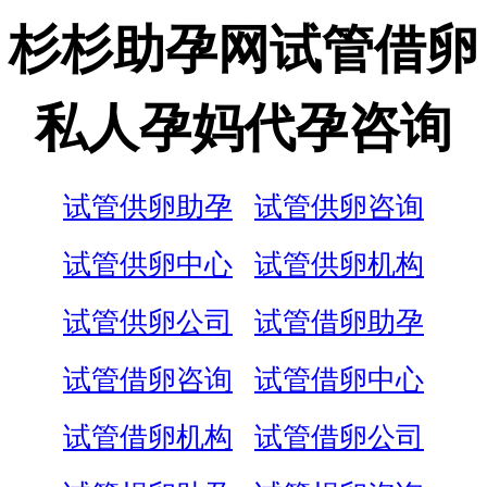
杉杉助孕网试管借卵
私人孕妈代孕咨询
试管供卵助孕
试管供卵咨询
试管供卵中心
试管供卵机构
试管供卵公司
试管借卵助孕
试管借卵咨询
试管借卵中心
试管借卵机构
试管借卵公司