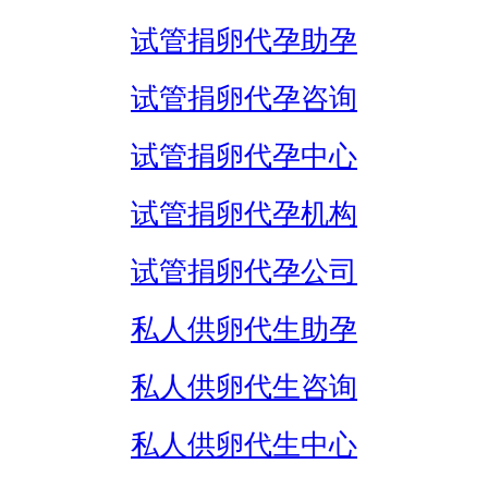
试管捐卵代孕助孕
试管捐卵代孕咨询
试管捐卵代孕中心
试管捐卵代孕机构
试管捐卵代孕公司
私人供卵代生助孕
私人供卵代生咨询
私人供卵代生中心