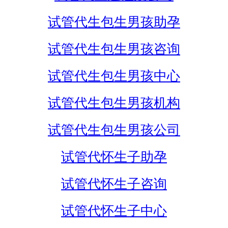
试管代生包生男孩助孕
试管代生包生男孩咨询
试管代生包生男孩中心
试管代生包生男孩机构
试管代生包生男孩公司
试管代怀生子助孕
试管代怀生子咨询
试管代怀生子中心