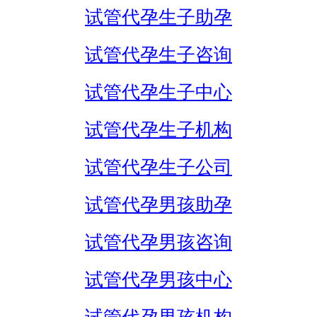
试管代孕生子助孕
试管代孕生子咨询
试管代孕生子中心
试管代孕生子机构
试管代孕生子公司
试管代孕男孩助孕
试管代孕男孩咨询
试管代孕男孩中心