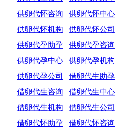
供卵代怀咨询
供卵代怀中心
供卵代怀机构
供卵代怀公司
供卵代孕助孕
供卵代孕咨询
供卵代孕中心
供卵代孕机构
供卵代孕公司
借卵代生助孕
借卵代生咨询
借卵代生中心
借卵代生机构
借卵代生公司
借卵代怀助孕
借卵代怀咨询