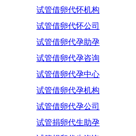
试管借卵代怀机构
试管借卵代怀公司
试管借卵代孕助孕
试管借卵代孕咨询
试管借卵代孕中心
试管借卵代孕机构
试管借卵代孕公司
试管捐卵代生助孕