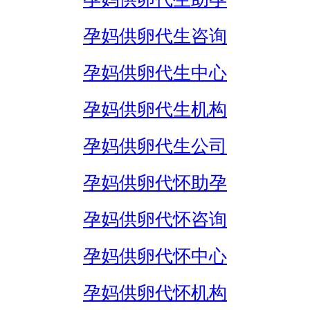
孕妈供卵代生咨询
孕妈供卵代生中心
孕妈供卵代生机构
孕妈供卵代生公司
孕妈供卵代怀助孕
孕妈供卵代怀咨询
孕妈供卵代怀中心
孕妈供卵代怀机构