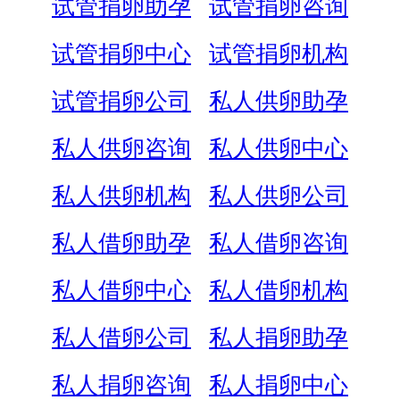
试管捐卵助孕
试管捐卵咨询
试管捐卵中心
试管捐卵机构
试管捐卵公司
私人供卵助孕
私人供卵咨询
私人供卵中心
私人供卵机构
私人供卵公司
私人借卵助孕
私人借卵咨询
私人借卵中心
私人借卵机构
私人借卵公司
私人捐卵助孕
私人捐卵咨询
私人捐卵中心