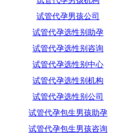
试管代孕男孩机构
试管代孕男孩公司
试管代孕选性别助孕
试管代孕选性别咨询
试管代孕选性别中心
试管代孕选性别机构
试管代孕选性别公司
试管代孕包生男孩助孕
试管代孕包生男孩咨询