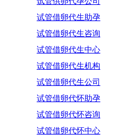
试管供卵代孕公司
试管借卵代生助孕
试管借卵代生咨询
试管借卵代生中心
试管借卵代生机构
试管借卵代生公司
试管借卵代怀助孕
试管借卵代怀咨询
试管借卵代怀中心