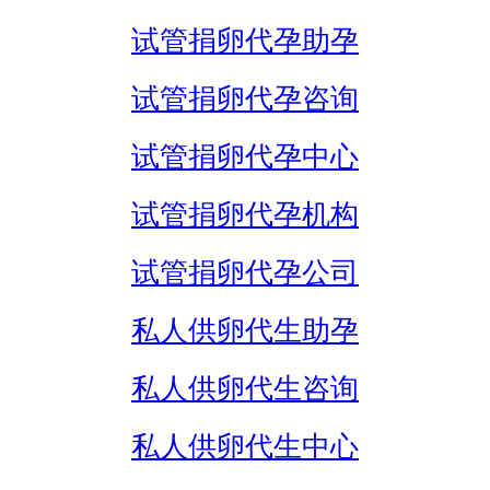
试管捐卵代孕助孕
试管捐卵代孕咨询
试管捐卵代孕中心
试管捐卵代孕机构
试管捐卵代孕公司
私人供卵代生助孕
私人供卵代生咨询
私人供卵代生中心