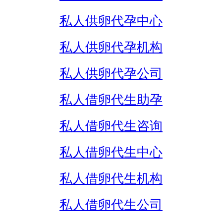
私人供卵代孕中心
私人供卵代孕机构
私人供卵代孕公司
私人借卵代生助孕
私人借卵代生咨询
私人借卵代生中心
私人借卵代生机构
私人借卵代生公司