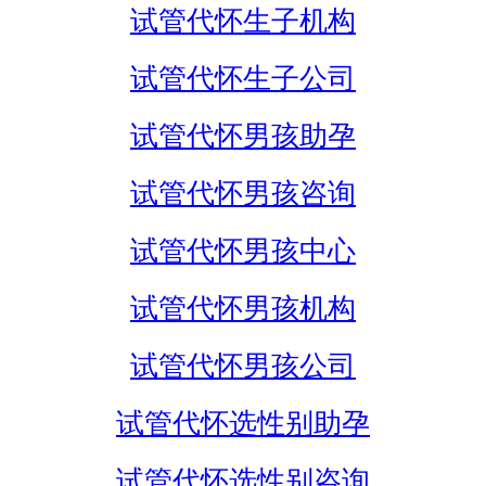
试管代怀生子机构
试管代怀生子公司
试管代怀男孩助孕
试管代怀男孩咨询
试管代怀男孩中心
试管代怀男孩机构
试管代怀男孩公司
试管代怀选性别助孕
试管代怀选性别咨询