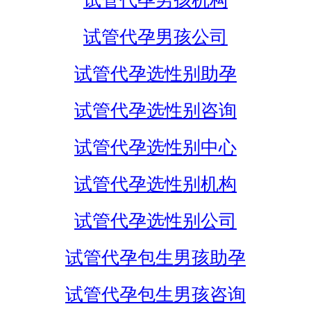
试管代孕男孩机构
试管代孕男孩公司
试管代孕选性别助孕
试管代孕选性别咨询
试管代孕选性别中心
试管代孕选性别机构
试管代孕选性别公司
试管代孕包生男孩助孕
试管代孕包生男孩咨询