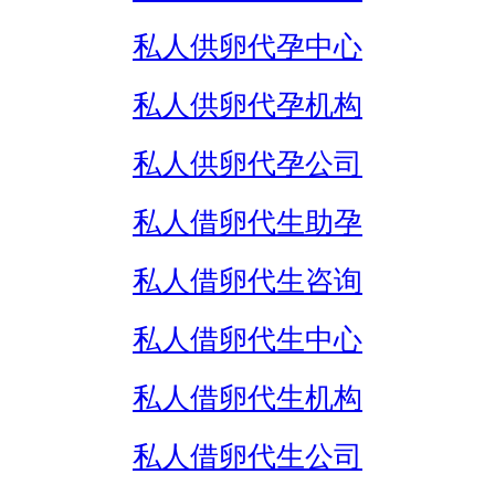
私人供卵代孕中心
私人供卵代孕机构
私人供卵代孕公司
私人借卵代生助孕
私人借卵代生咨询
私人借卵代生中心
私人借卵代生机构
私人借卵代生公司