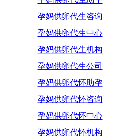
孕妈供卵代生咨询
孕妈供卵代生中心
孕妈供卵代生机构
孕妈供卵代生公司
孕妈供卵代怀助孕
孕妈供卵代怀咨询
孕妈供卵代怀中心
孕妈供卵代怀机构