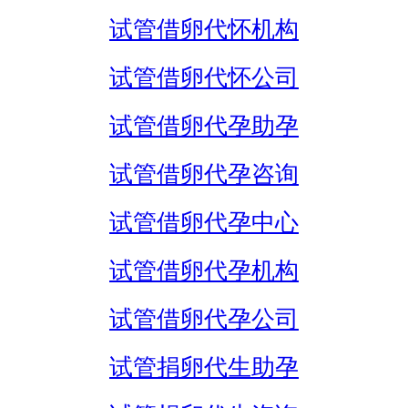
试管借卵代怀机构
试管借卵代怀公司
试管借卵代孕助孕
试管借卵代孕咨询
试管借卵代孕中心
试管借卵代孕机构
试管借卵代孕公司
试管捐卵代生助孕