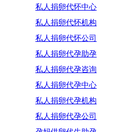
私人捐卵代怀中心
私人捐卵代怀机构
私人捐卵代怀公司
私人捐卵代孕助孕
私人捐卵代孕咨询
私人捐卵代孕中心
私人捐卵代孕机构
私人捐卵代孕公司
孕妈供卵代生助孕