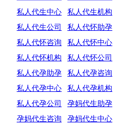
私人代生中心
私人代生机构
私人代生公司
私人代怀助孕
私人代怀咨询
私人代怀中心
私人代怀机构
私人代怀公司
私人代孕助孕
私人代孕咨询
私人代孕中心
私人代孕机构
私人代孕公司
孕妈代生助孕
孕妈代生咨询
孕妈代生中心