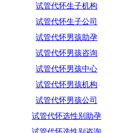
试管代怀生子机构
试管代怀生子公司
试管代怀男孩助孕
试管代怀男孩咨询
试管代怀男孩中心
试管代怀男孩机构
试管代怀男孩公司
试管代怀选性别助孕
试管代怀选性别咨询