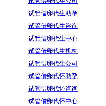
试管供卵代孕公司
试管借卵代生助孕
试管借卵代生咨询
试管借卵代生中心
试管借卵代生机构
试管借卵代生公司
试管借卵代怀助孕
试管借卵代怀咨询
试管借卵代怀中心