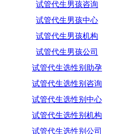
试管代生男孩咨询
试管代生男孩中心
试管代生男孩机构
试管代生男孩公司
试管代生选性别助孕
试管代生选性别咨询
试管代生选性别中心
试管代生选性别机构
试管代生选性别公司