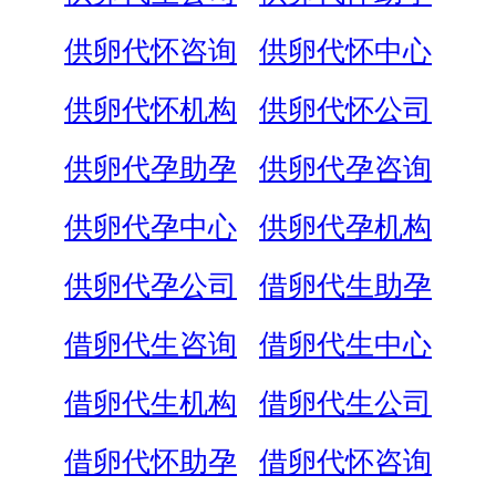
供卵代怀咨询
供卵代怀中心
供卵代怀机构
供卵代怀公司
供卵代孕助孕
供卵代孕咨询
供卵代孕中心
供卵代孕机构
供卵代孕公司
借卵代生助孕
借卵代生咨询
借卵代生中心
借卵代生机构
借卵代生公司
借卵代怀助孕
借卵代怀咨询