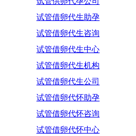
试管供卵代孕公司
试管借卵代生助孕
试管借卵代生咨询
试管借卵代生中心
试管借卵代生机构
试管借卵代生公司
试管借卵代怀助孕
试管借卵代怀咨询
试管借卵代怀中心