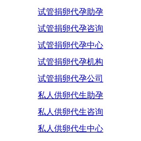
试管捐卵代孕助孕
试管捐卵代孕咨询
试管捐卵代孕中心
试管捐卵代孕机构
试管捐卵代孕公司
私人供卵代生助孕
私人供卵代生咨询
私人供卵代生中心