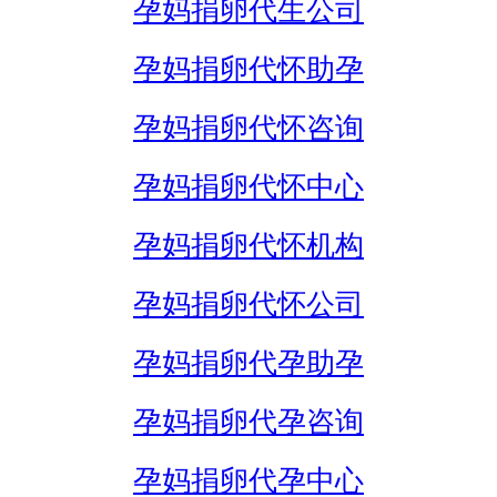
孕妈捐卵代生公司
孕妈捐卵代怀助孕
孕妈捐卵代怀咨询
孕妈捐卵代怀中心
孕妈捐卵代怀机构
孕妈捐卵代怀公司
孕妈捐卵代孕助孕
孕妈捐卵代孕咨询
孕妈捐卵代孕中心