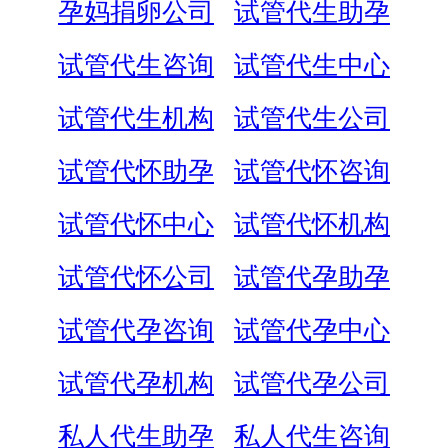
孕妈捐卵公司
试管代生助孕
试管代生咨询
试管代生中心
试管代生机构
试管代生公司
试管代怀助孕
试管代怀咨询
试管代怀中心
试管代怀机构
试管代怀公司
试管代孕助孕
试管代孕咨询
试管代孕中心
试管代孕机构
试管代孕公司
私人代生助孕
私人代生咨询