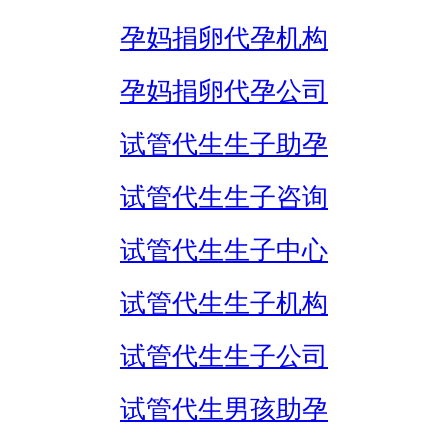
孕妈捐卵代孕机构
孕妈捐卵代孕公司
试管代生生子助孕
试管代生生子咨询
试管代生生子中心
试管代生生子机构
试管代生生子公司
试管代生男孩助孕