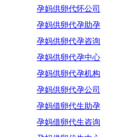
孕妈供卵代怀公司
孕妈供卵代孕助孕
孕妈供卵代孕咨询
孕妈供卵代孕中心
孕妈供卵代孕机构
孕妈供卵代孕公司
孕妈借卵代生助孕
孕妈借卵代生咨询