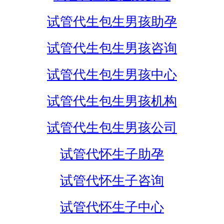
试管代生包生男孩助孕
试管代生包生男孩咨询
试管代生包生男孩中心
试管代生包生男孩机构
试管代生包生男孩公司
试管代怀生子助孕
试管代怀生子咨询
试管代怀生子中心