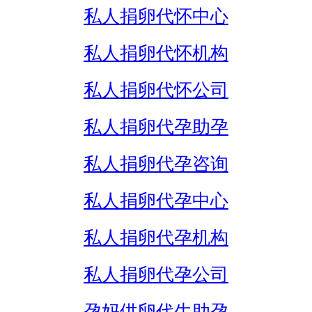
私人捐卵代怀中心
私人捐卵代怀机构
私人捐卵代怀公司
私人捐卵代孕助孕
私人捐卵代孕咨询
私人捐卵代孕中心
私人捐卵代孕机构
私人捐卵代孕公司
孕妈供卵代生助孕