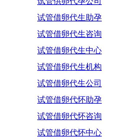
试管供卵代孕公司
试管借卵代生助孕
试管借卵代生咨询
试管借卵代生中心
试管借卵代生机构
试管借卵代生公司
试管借卵代怀助孕
试管借卵代怀咨询
试管借卵代怀中心