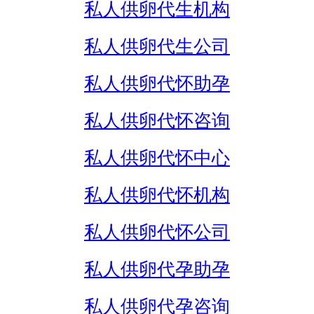
私人供卵代生机构
私人供卵代生公司
私人供卵代怀助孕
私人供卵代怀咨询
私人供卵代怀中心
私人供卵代怀机构
私人供卵代怀公司
私人供卵代孕助孕
私人供卵代孕咨询