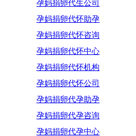
孕妈捐卵代生公司
孕妈捐卵代怀助孕
孕妈捐卵代怀咨询
孕妈捐卵代怀中心
孕妈捐卵代怀机构
孕妈捐卵代怀公司
孕妈捐卵代孕助孕
孕妈捐卵代孕咨询
孕妈捐卵代孕中心