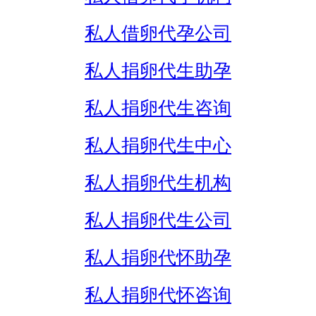
私人借卵代孕公司
私人捐卵代生助孕
私人捐卵代生咨询
私人捐卵代生中心
私人捐卵代生机构
私人捐卵代生公司
私人捐卵代怀助孕
私人捐卵代怀咨询