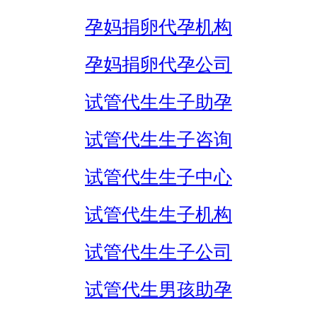
孕妈捐卵代孕机构
孕妈捐卵代孕公司
试管代生生子助孕
试管代生生子咨询
试管代生生子中心
试管代生生子机构
试管代生生子公司
试管代生男孩助孕