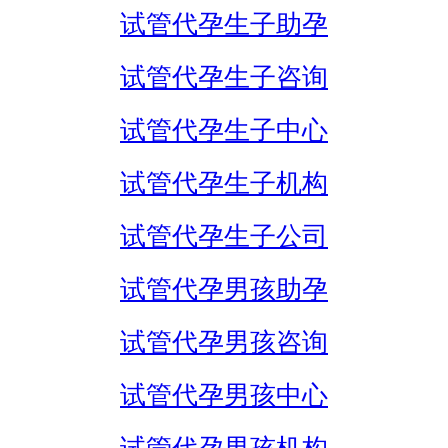
试管代孕生子助孕
试管代孕生子咨询
试管代孕生子中心
试管代孕生子机构
试管代孕生子公司
试管代孕男孩助孕
试管代孕男孩咨询
试管代孕男孩中心