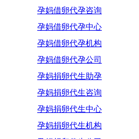
孕妈借卵代孕咨询
孕妈借卵代孕中心
孕妈借卵代孕机构
孕妈借卵代孕公司
孕妈捐卵代生助孕
孕妈捐卵代生咨询
孕妈捐卵代生中心
孕妈捐卵代生机构