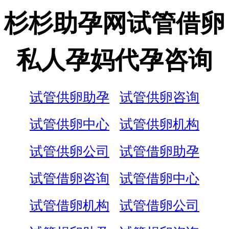
杉杉助孕网试管借卵
私人孕妈代孕咨询
试管供卵助孕
试管供卵咨询
试管供卵中心
试管供卵机构
试管供卵公司
试管借卵助孕
试管借卵咨询
试管借卵中心
试管借卵机构
试管借卵公司