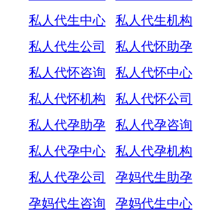
私人代生中心
私人代生机构
私人代生公司
私人代怀助孕
私人代怀咨询
私人代怀中心
私人代怀机构
私人代怀公司
私人代孕助孕
私人代孕咨询
私人代孕中心
私人代孕机构
私人代孕公司
孕妈代生助孕
孕妈代生咨询
孕妈代生中心