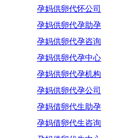
孕妈供卵代怀公司
孕妈供卵代孕助孕
孕妈供卵代孕咨询
孕妈供卵代孕中心
孕妈供卵代孕机构
孕妈供卵代孕公司
孕妈借卵代生助孕
孕妈借卵代生咨询