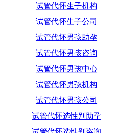
试管代怀生子机构
试管代怀生子公司
试管代怀男孩助孕
试管代怀男孩咨询
试管代怀男孩中心
试管代怀男孩机构
试管代怀男孩公司
试管代怀选性别助孕
试管代怀选性别咨询