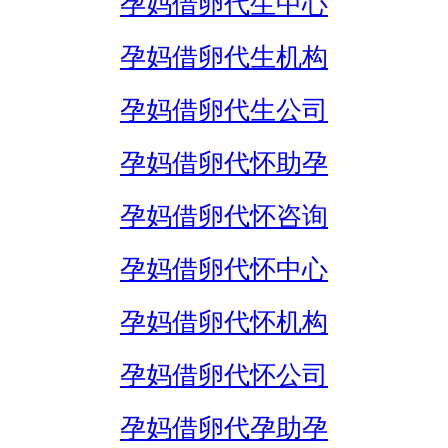
孕妈借卵代生中心
孕妈借卵代生机构
孕妈借卵代生公司
孕妈借卵代怀助孕
孕妈借卵代怀咨询
孕妈借卵代怀中心
孕妈借卵代怀机构
孕妈借卵代怀公司
孕妈借卵代孕助孕