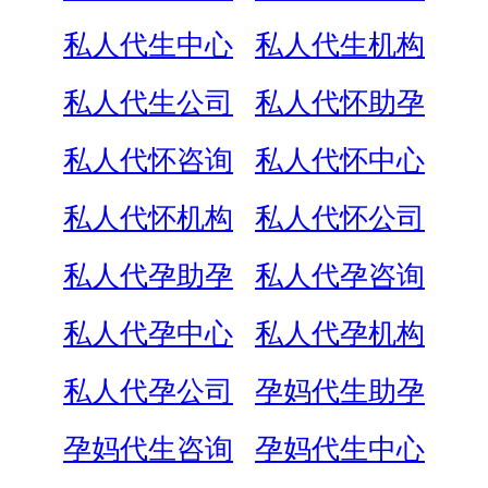
私人代生中心
私人代生机构
私人代生公司
私人代怀助孕
私人代怀咨询
私人代怀中心
私人代怀机构
私人代怀公司
私人代孕助孕
私人代孕咨询
私人代孕中心
私人代孕机构
私人代孕公司
孕妈代生助孕
孕妈代生咨询
孕妈代生中心