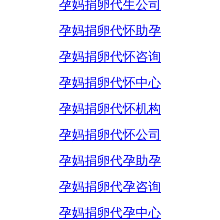
孕妈捐卵代生公司
孕妈捐卵代怀助孕
孕妈捐卵代怀咨询
孕妈捐卵代怀中心
孕妈捐卵代怀机构
孕妈捐卵代怀公司
孕妈捐卵代孕助孕
孕妈捐卵代孕咨询
孕妈捐卵代孕中心