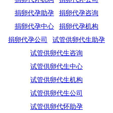
捐卵代孕助孕
捐卵代孕咨询
捐卵代孕中心
捐卵代孕机构
捐卵代孕公司
试管供卵代生助孕
试管供卵代生咨询
试管供卵代生中心
试管供卵代生机构
试管供卵代生公司
试管供卵代怀助孕