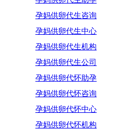
孕妈供卵代生咨询
孕妈供卵代生中心
孕妈供卵代生机构
孕妈供卵代生公司
孕妈供卵代怀助孕
孕妈供卵代怀咨询
孕妈供卵代怀中心
孕妈供卵代怀机构