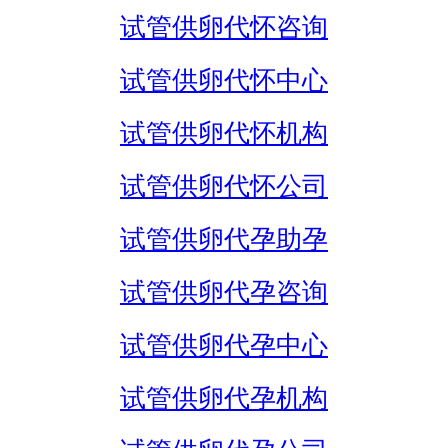
试管供卵代怀咨询
试管供卵代怀中心
试管供卵代怀机构
试管供卵代怀公司
试管供卵代孕助孕
试管供卵代孕咨询
试管供卵代孕中心
试管供卵代孕机构