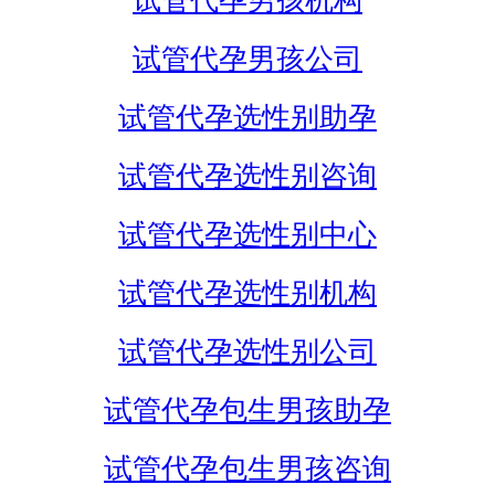
试管代孕男孩机构
试管代孕男孩公司
试管代孕选性别助孕
试管代孕选性别咨询
试管代孕选性别中心
试管代孕选性别机构
试管代孕选性别公司
试管代孕包生男孩助孕
试管代孕包生男孩咨询