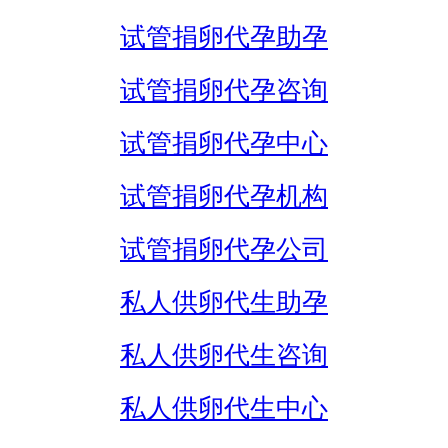
试管捐卵代孕助孕
试管捐卵代孕咨询
试管捐卵代孕中心
试管捐卵代孕机构
试管捐卵代孕公司
私人供卵代生助孕
私人供卵代生咨询
私人供卵代生中心