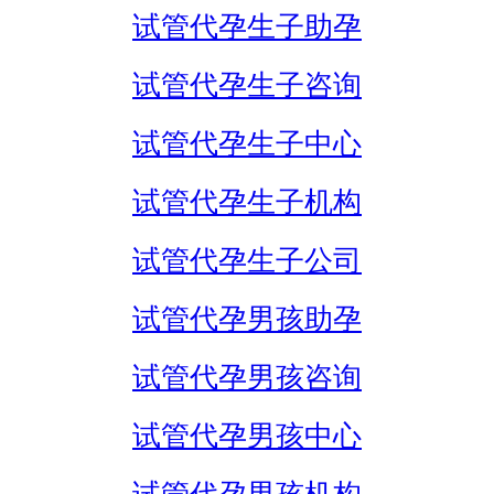
试管代孕生子助孕
试管代孕生子咨询
试管代孕生子中心
试管代孕生子机构
试管代孕生子公司
试管代孕男孩助孕
试管代孕男孩咨询
试管代孕男孩中心