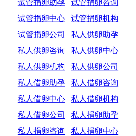
试管捐卵助孕
试管捐卵咨询
试管捐卵中心
试管捐卵机构
试管捐卵公司
私人供卵助孕
私人供卵咨询
私人供卵中心
私人供卵机构
私人供卵公司
私人借卵助孕
私人借卵咨询
私人借卵中心
私人借卵机构
私人借卵公司
私人捐卵助孕
私人捐卵咨询
私人捐卵中心