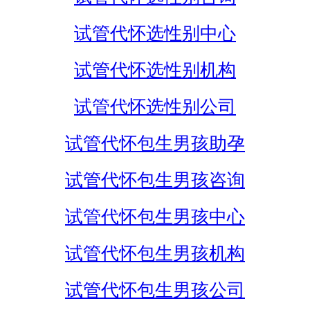
试管代怀选性别中心
试管代怀选性别机构
试管代怀选性别公司
试管代怀包生男孩助孕
试管代怀包生男孩咨询
试管代怀包生男孩中心
试管代怀包生男孩机构
试管代怀包生男孩公司