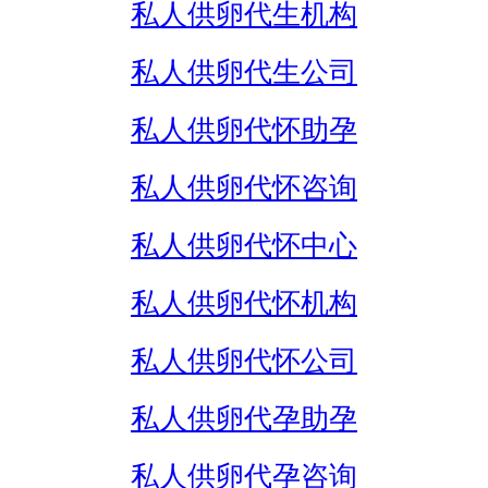
私人供卵代生机构
私人供卵代生公司
私人供卵代怀助孕
私人供卵代怀咨询
私人供卵代怀中心
私人供卵代怀机构
私人供卵代怀公司
私人供卵代孕助孕
私人供卵代孕咨询