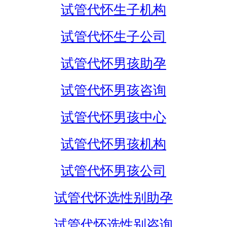
试管代怀生子机构
试管代怀生子公司
试管代怀男孩助孕
试管代怀男孩咨询
试管代怀男孩中心
试管代怀男孩机构
试管代怀男孩公司
试管代怀选性别助孕
试管代怀选性别咨询