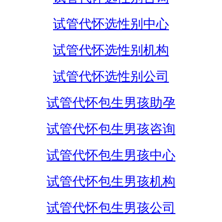
试管代怀选性别中心
试管代怀选性别机构
试管代怀选性别公司
试管代怀包生男孩助孕
试管代怀包生男孩咨询
试管代怀包生男孩中心
试管代怀包生男孩机构
试管代怀包生男孩公司