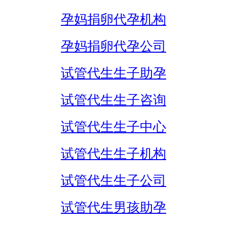
孕妈捐卵代孕机构
孕妈捐卵代孕公司
试管代生生子助孕
试管代生生子咨询
试管代生生子中心
试管代生生子机构
试管代生生子公司
试管代生男孩助孕