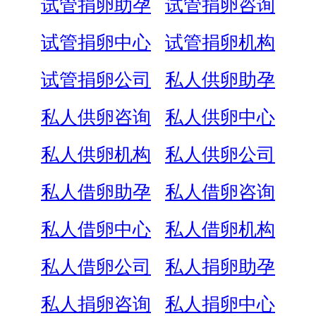
试管捐卵助孕
试管捐卵咨询
试管捐卵中心
试管捐卵机构
试管捐卵公司
私人供卵助孕
私人供卵咨询
私人供卵中心
私人供卵机构
私人供卵公司
私人借卵助孕
私人借卵咨询
私人借卵中心
私人借卵机构
私人借卵公司
私人捐卵助孕
私人捐卵咨询
私人捐卵中心