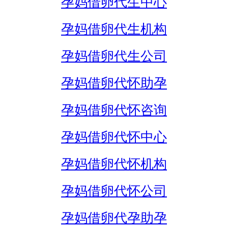
孕妈借卵代生中心
孕妈借卵代生机构
孕妈借卵代生公司
孕妈借卵代怀助孕
孕妈借卵代怀咨询
孕妈借卵代怀中心
孕妈借卵代怀机构
孕妈借卵代怀公司
孕妈借卵代孕助孕