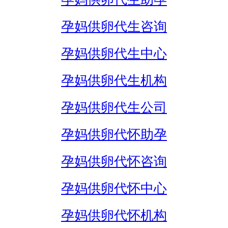
孕妈供卵代生咨询
孕妈供卵代生中心
孕妈供卵代生机构
孕妈供卵代生公司
孕妈供卵代怀助孕
孕妈供卵代怀咨询
孕妈供卵代怀中心
孕妈供卵代怀机构