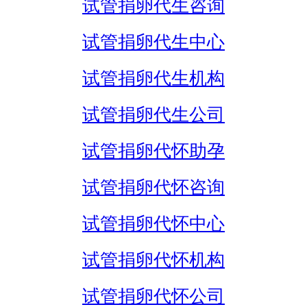
试管捐卵代生咨询
试管捐卵代生中心
试管捐卵代生机构
试管捐卵代生公司
试管捐卵代怀助孕
试管捐卵代怀咨询
试管捐卵代怀中心
试管捐卵代怀机构
试管捐卵代怀公司