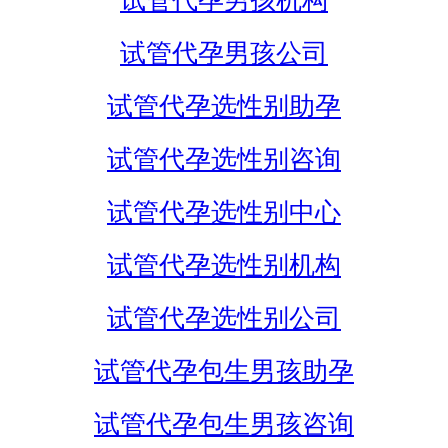
试管代孕男孩机构
试管代孕男孩公司
试管代孕选性别助孕
试管代孕选性别咨询
试管代孕选性别中心
试管代孕选性别机构
试管代孕选性别公司
试管代孕包生男孩助孕
试管代孕包生男孩咨询