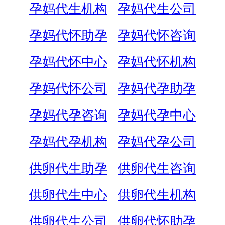
孕妈代生机构
孕妈代生公司
孕妈代怀助孕
孕妈代怀咨询
孕妈代怀中心
孕妈代怀机构
孕妈代怀公司
孕妈代孕助孕
孕妈代孕咨询
孕妈代孕中心
孕妈代孕机构
孕妈代孕公司
供卵代生助孕
供卵代生咨询
供卵代生中心
供卵代生机构
供卵代生公司
供卵代怀助孕