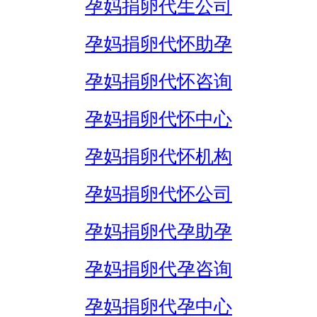
孕妈捐卵代生公司
孕妈捐卵代怀助孕
孕妈捐卵代怀咨询
孕妈捐卵代怀中心
孕妈捐卵代怀机构
孕妈捐卵代怀公司
孕妈捐卵代孕助孕
孕妈捐卵代孕咨询
孕妈捐卵代孕中心