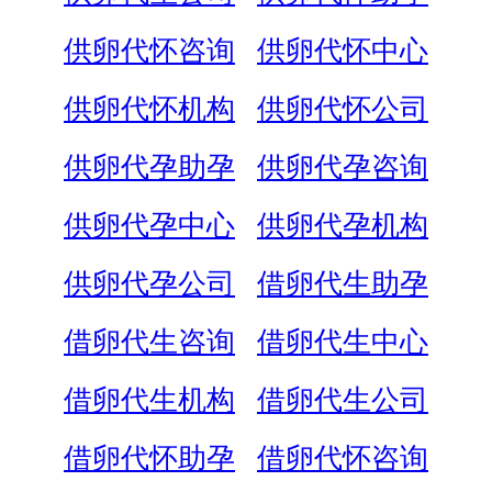
供卵代怀咨询
供卵代怀中心
供卵代怀机构
供卵代怀公司
供卵代孕助孕
供卵代孕咨询
供卵代孕中心
供卵代孕机构
供卵代孕公司
借卵代生助孕
借卵代生咨询
借卵代生中心
借卵代生机构
借卵代生公司
借卵代怀助孕
借卵代怀咨询