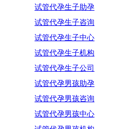
试管代孕生子助孕
试管代孕生子咨询
试管代孕生子中心
试管代孕生子机构
试管代孕生子公司
试管代孕男孩助孕
试管代孕男孩咨询
试管代孕男孩中心