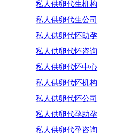
私人供卵代生机构
私人供卵代生公司
私人供卵代怀助孕
私人供卵代怀咨询
私人供卵代怀中心
私人供卵代怀机构
私人供卵代怀公司
私人供卵代孕助孕
私人供卵代孕咨询