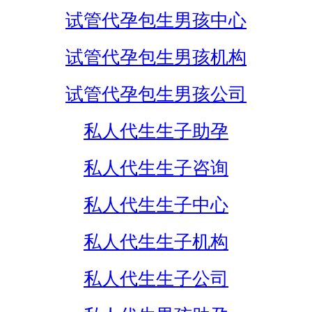
试管代孕包生男孩中心
试管代孕包生男孩机构
试管代孕包生男孩公司
私人代生生子助孕
私人代生生子咨询
私人代生生子中心
私人代生生子机构
私人代生生子公司