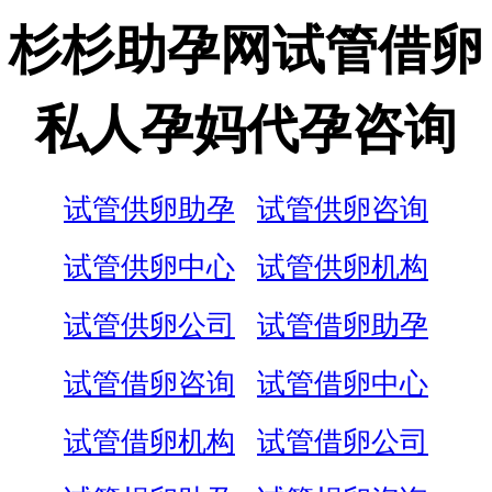
杉杉助孕网试管借卵
私人孕妈代孕咨询
试管供卵助孕
试管供卵咨询
试管供卵中心
试管供卵机构
试管供卵公司
试管借卵助孕
试管借卵咨询
试管借卵中心
试管借卵机构
试管借卵公司