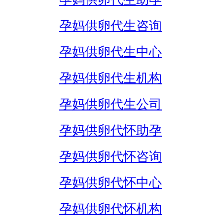
孕妈供卵代生咨询
孕妈供卵代生中心
孕妈供卵代生机构
孕妈供卵代生公司
孕妈供卵代怀助孕
孕妈供卵代怀咨询
孕妈供卵代怀中心
孕妈供卵代怀机构