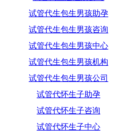
试管代生包生男孩助孕
试管代生包生男孩咨询
试管代生包生男孩中心
试管代生包生男孩机构
试管代生包生男孩公司
试管代怀生子助孕
试管代怀生子咨询
试管代怀生子中心