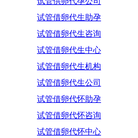
试管供卵代孕公司
试管借卵代生助孕
试管借卵代生咨询
试管借卵代生中心
试管借卵代生机构
试管借卵代生公司
试管借卵代怀助孕
试管借卵代怀咨询
试管借卵代怀中心