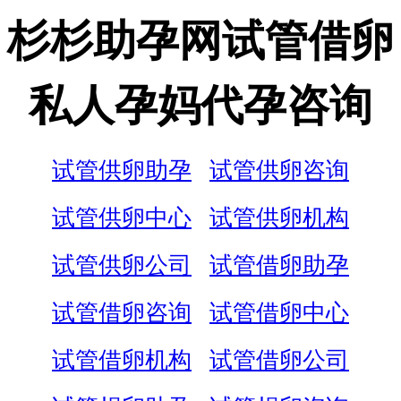
杉杉助孕网试管借卵
私人孕妈代孕咨询
试管供卵助孕
试管供卵咨询
试管供卵中心
试管供卵机构
试管供卵公司
试管借卵助孕
试管借卵咨询
试管借卵中心
试管借卵机构
试管借卵公司