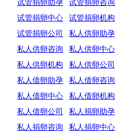
试管捐卵助孕
试管捐卵咨询
试管捐卵中心
试管捐卵机构
试管捐卵公司
私人供卵助孕
私人供卵咨询
私人供卵中心
私人供卵机构
私人供卵公司
私人借卵助孕
私人借卵咨询
私人借卵中心
私人借卵机构
私人借卵公司
私人捐卵助孕
私人捐卵咨询
私人捐卵中心