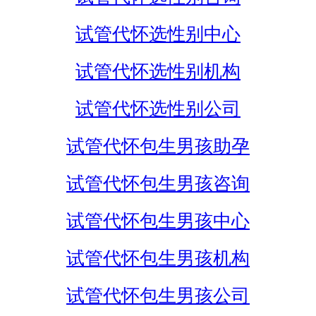
试管代怀选性别中心
试管代怀选性别机构
试管代怀选性别公司
试管代怀包生男孩助孕
试管代怀包生男孩咨询
试管代怀包生男孩中心
试管代怀包生男孩机构
试管代怀包生男孩公司