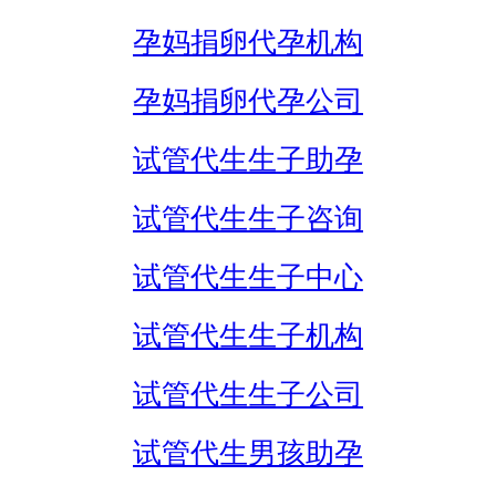
孕妈捐卵代孕机构
孕妈捐卵代孕公司
试管代生生子助孕
试管代生生子咨询
试管代生生子中心
试管代生生子机构
试管代生生子公司
试管代生男孩助孕