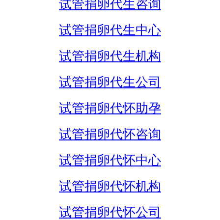
试管捐卵代生咨询
试管捐卵代生中心
试管捐卵代生机构
试管捐卵代生公司
试管捐卵代怀助孕
试管捐卵代怀咨询
试管捐卵代怀中心
试管捐卵代怀机构
试管捐卵代怀公司