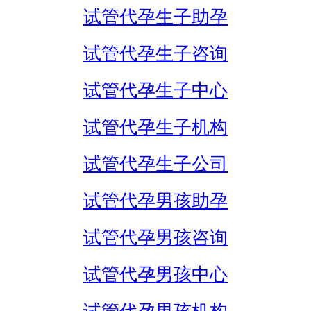
试管代孕生子助孕
试管代孕生子咨询
试管代孕生子中心
试管代孕生子机构
试管代孕生子公司
试管代孕男孩助孕
试管代孕男孩咨询
试管代孕男孩中心