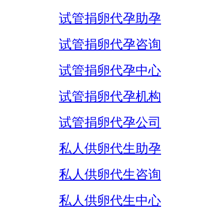
试管捐卵代孕助孕
试管捐卵代孕咨询
试管捐卵代孕中心
试管捐卵代孕机构
试管捐卵代孕公司
私人供卵代生助孕
私人供卵代生咨询
私人供卵代生中心