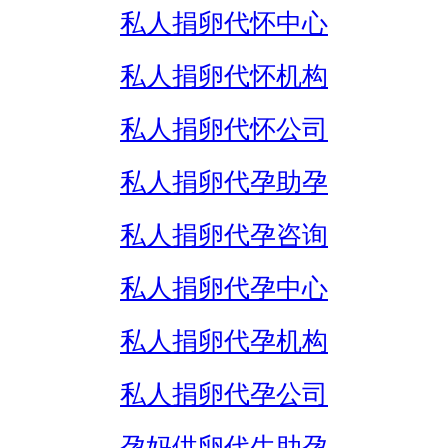
私人捐卵代怀中心
私人捐卵代怀机构
私人捐卵代怀公司
私人捐卵代孕助孕
私人捐卵代孕咨询
私人捐卵代孕中心
私人捐卵代孕机构
私人捐卵代孕公司
孕妈供卵代生助孕