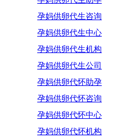
孕妈供卵代生咨询
孕妈供卵代生中心
孕妈供卵代生机构
孕妈供卵代生公司
孕妈供卵代怀助孕
孕妈供卵代怀咨询
孕妈供卵代怀中心
孕妈供卵代怀机构