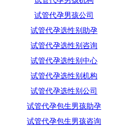
试管代孕男孩机构
试管代孕男孩公司
试管代孕选性别助孕
试管代孕选性别咨询
试管代孕选性别中心
试管代孕选性别机构
试管代孕选性别公司
试管代孕包生男孩助孕
试管代孕包生男孩咨询