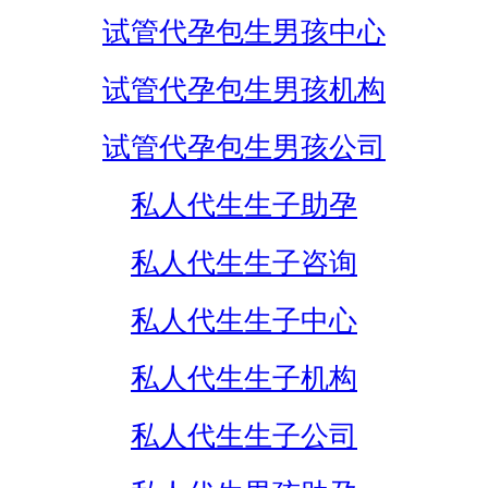
试管代孕包生男孩中心
试管代孕包生男孩机构
试管代孕包生男孩公司
私人代生生子助孕
私人代生生子咨询
私人代生生子中心
私人代生生子机构
私人代生生子公司