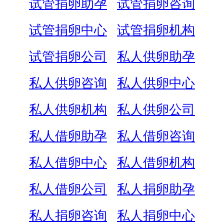
试管捐卵助孕
试管捐卵咨询
试管捐卵中心
试管捐卵机构
试管捐卵公司
私人供卵助孕
私人供卵咨询
私人供卵中心
私人供卵机构
私人供卵公司
私人借卵助孕
私人借卵咨询
私人借卵中心
私人借卵机构
私人借卵公司
私人捐卵助孕
私人捐卵咨询
私人捐卵中心