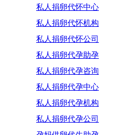
私人捐卵代怀中心
私人捐卵代怀机构
私人捐卵代怀公司
私人捐卵代孕助孕
私人捐卵代孕咨询
私人捐卵代孕中心
私人捐卵代孕机构
私人捐卵代孕公司
孕妈供卵代生助孕