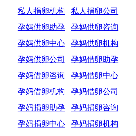
私人捐卵机构
私人捐卵公司
孕妈供卵助孕
孕妈供卵咨询
孕妈供卵中心
孕妈供卵机构
孕妈供卵公司
孕妈借卵助孕
孕妈借卵咨询
孕妈借卵中心
孕妈借卵机构
孕妈借卵公司
孕妈捐卵助孕
孕妈捐卵咨询
孕妈捐卵中心
孕妈捐卵机构