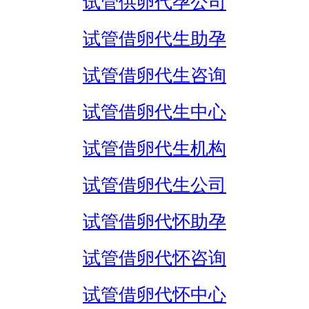
试管供卵代孕公司
试管借卵代生助孕
试管借卵代生咨询
试管借卵代生中心
试管借卵代生机构
试管借卵代生公司
试管借卵代怀助孕
试管借卵代怀咨询
试管借卵代怀中心