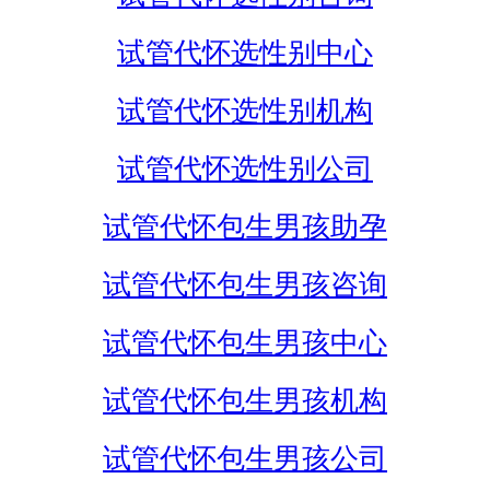
试管代怀选性别中心
试管代怀选性别机构
试管代怀选性别公司
试管代怀包生男孩助孕
试管代怀包生男孩咨询
试管代怀包生男孩中心
试管代怀包生男孩机构
试管代怀包生男孩公司