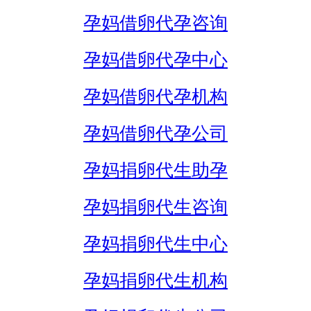
孕妈借卵代孕咨询
孕妈借卵代孕中心
孕妈借卵代孕机构
孕妈借卵代孕公司
孕妈捐卵代生助孕
孕妈捐卵代生咨询
孕妈捐卵代生中心
孕妈捐卵代生机构