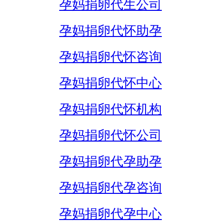
孕妈捐卵代生公司
孕妈捐卵代怀助孕
孕妈捐卵代怀咨询
孕妈捐卵代怀中心
孕妈捐卵代怀机构
孕妈捐卵代怀公司
孕妈捐卵代孕助孕
孕妈捐卵代孕咨询
孕妈捐卵代孕中心