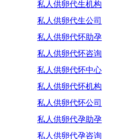
私人供卵代生机构
私人供卵代生公司
私人供卵代怀助孕
私人供卵代怀咨询
私人供卵代怀中心
私人供卵代怀机构
私人供卵代怀公司
私人供卵代孕助孕
私人供卵代孕咨询