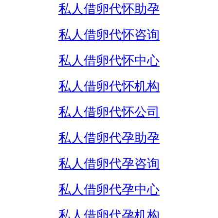
私人借卵代怀助孕
私人借卵代怀咨询
私人借卵代怀中心
私人借卵代怀机构
私人借卵代怀公司
私人借卵代孕助孕
私人借卵代孕咨询
私人借卵代孕中心
私人借卵代孕机构