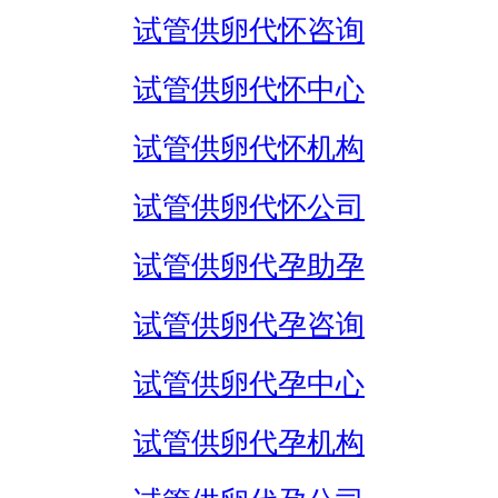
试管供卵代怀咨询
试管供卵代怀中心
试管供卵代怀机构
试管供卵代怀公司
试管供卵代孕助孕
试管供卵代孕咨询
试管供卵代孕中心
试管供卵代孕机构