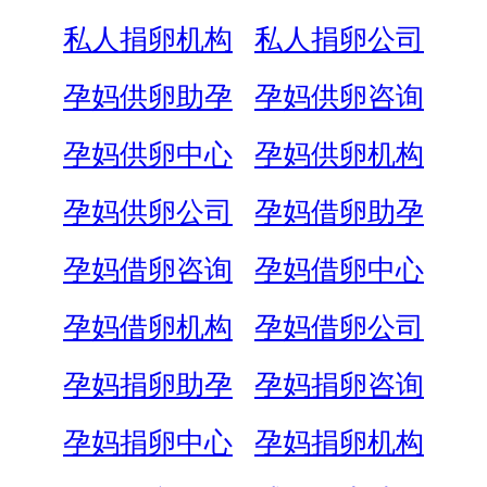
私人捐卵机构
私人捐卵公司
孕妈供卵助孕
孕妈供卵咨询
孕妈供卵中心
孕妈供卵机构
孕妈供卵公司
孕妈借卵助孕
孕妈借卵咨询
孕妈借卵中心
孕妈借卵机构
孕妈借卵公司
孕妈捐卵助孕
孕妈捐卵咨询
孕妈捐卵中心
孕妈捐卵机构