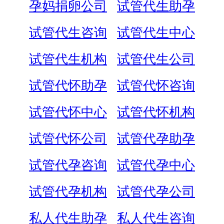
孕妈捐卵公司
试管代生助孕
试管代生咨询
试管代生中心
试管代生机构
试管代生公司
试管代怀助孕
试管代怀咨询
试管代怀中心
试管代怀机构
试管代怀公司
试管代孕助孕
试管代孕咨询
试管代孕中心
试管代孕机构
试管代孕公司
私人代生助孕
私人代生咨询