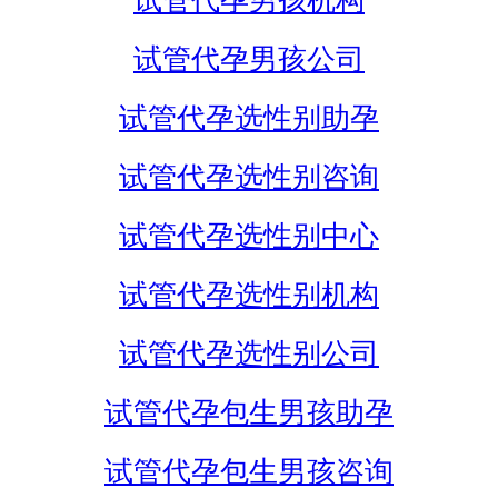
试管代孕男孩机构
试管代孕男孩公司
试管代孕选性别助孕
试管代孕选性别咨询
试管代孕选性别中心
试管代孕选性别机构
试管代孕选性别公司
试管代孕包生男孩助孕
试管代孕包生男孩咨询