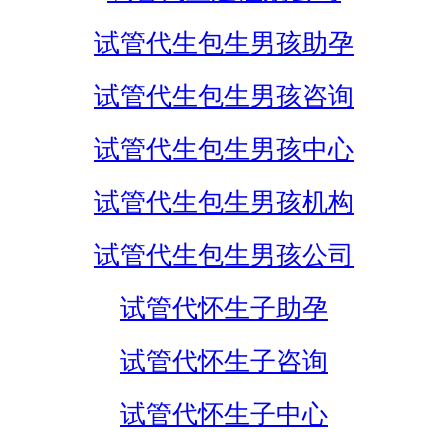
试管代生包生男孩助孕
试管代生包生男孩咨询
试管代生包生男孩中心
试管代生包生男孩机构
试管代生包生男孩公司
试管代怀生子助孕
试管代怀生子咨询
试管代怀生子中心