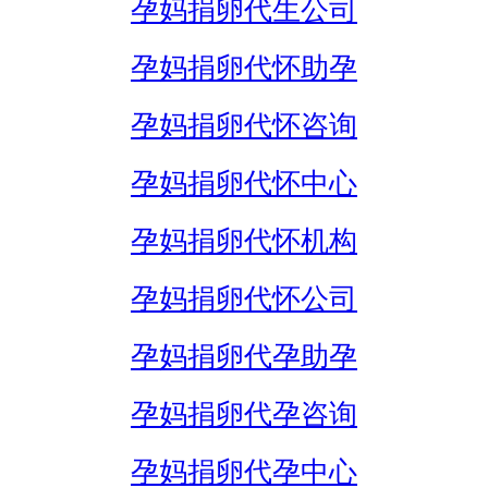
孕妈捐卵代生公司
孕妈捐卵代怀助孕
孕妈捐卵代怀咨询
孕妈捐卵代怀中心
孕妈捐卵代怀机构
孕妈捐卵代怀公司
孕妈捐卵代孕助孕
孕妈捐卵代孕咨询
孕妈捐卵代孕中心