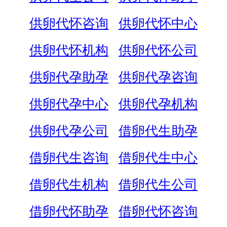
供卵代怀咨询
供卵代怀中心
供卵代怀机构
供卵代怀公司
供卵代孕助孕
供卵代孕咨询
供卵代孕中心
供卵代孕机构
供卵代孕公司
借卵代生助孕
借卵代生咨询
借卵代生中心
借卵代生机构
借卵代生公司
借卵代怀助孕
借卵代怀咨询