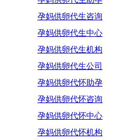
孕妈供卵代生咨询
孕妈供卵代生中心
孕妈供卵代生机构
孕妈供卵代生公司
孕妈供卵代怀助孕
孕妈供卵代怀咨询
孕妈供卵代怀中心
孕妈供卵代怀机构