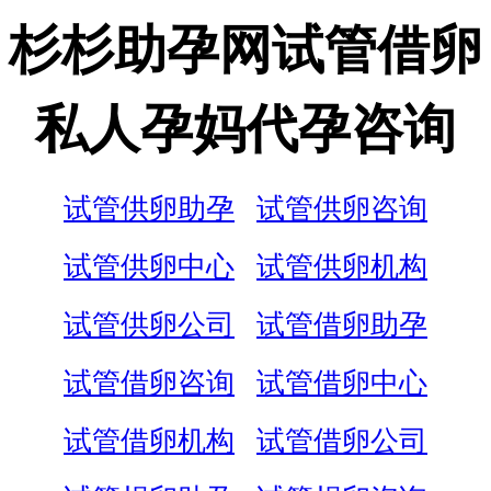
杉杉助孕网试管借卵
私人孕妈代孕咨询
试管供卵助孕
试管供卵咨询
试管供卵中心
试管供卵机构
试管供卵公司
试管借卵助孕
试管借卵咨询
试管借卵中心
试管借卵机构
试管借卵公司