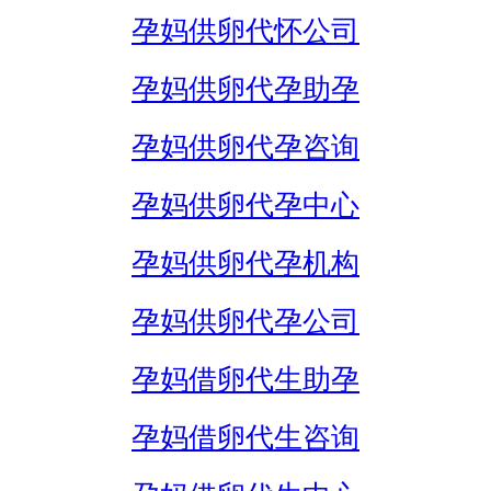
孕妈供卵代怀公司
孕妈供卵代孕助孕
孕妈供卵代孕咨询
孕妈供卵代孕中心
孕妈供卵代孕机构
孕妈供卵代孕公司
孕妈借卵代生助孕
孕妈借卵代生咨询