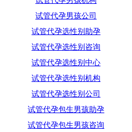
试管代孕男孩机构
试管代孕男孩公司
试管代孕选性别助孕
试管代孕选性别咨询
试管代孕选性别中心
试管代孕选性别机构
试管代孕选性别公司
试管代孕包生男孩助孕
试管代孕包生男孩咨询