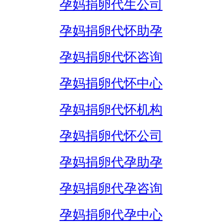
孕妈捐卵代生公司
孕妈捐卵代怀助孕
孕妈捐卵代怀咨询
孕妈捐卵代怀中心
孕妈捐卵代怀机构
孕妈捐卵代怀公司
孕妈捐卵代孕助孕
孕妈捐卵代孕咨询
孕妈捐卵代孕中心