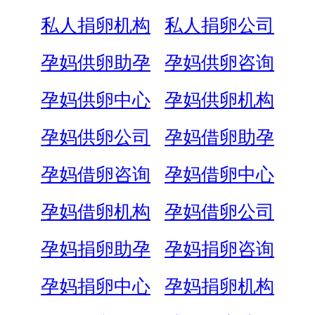
私人捐卵机构
私人捐卵公司
孕妈供卵助孕
孕妈供卵咨询
孕妈供卵中心
孕妈供卵机构
孕妈供卵公司
孕妈借卵助孕
孕妈借卵咨询
孕妈借卵中心
孕妈借卵机构
孕妈借卵公司
孕妈捐卵助孕
孕妈捐卵咨询
孕妈捐卵中心
孕妈捐卵机构