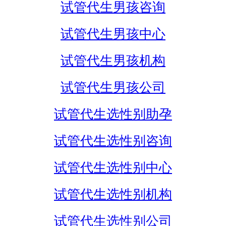
试管代生男孩咨询
试管代生男孩中心
试管代生男孩机构
试管代生男孩公司
试管代生选性别助孕
试管代生选性别咨询
试管代生选性别中心
试管代生选性别机构
试管代生选性别公司