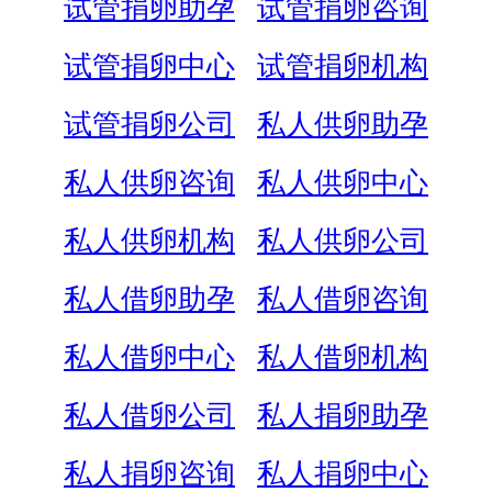
试管捐卵助孕
试管捐卵咨询
试管捐卵中心
试管捐卵机构
试管捐卵公司
私人供卵助孕
私人供卵咨询
私人供卵中心
私人供卵机构
私人供卵公司
私人借卵助孕
私人借卵咨询
私人借卵中心
私人借卵机构
私人借卵公司
私人捐卵助孕
私人捐卵咨询
私人捐卵中心