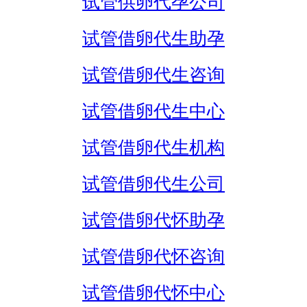
试管供卵代孕公司
试管借卵代生助孕
试管借卵代生咨询
试管借卵代生中心
试管借卵代生机构
试管借卵代生公司
试管借卵代怀助孕
试管借卵代怀咨询
试管借卵代怀中心