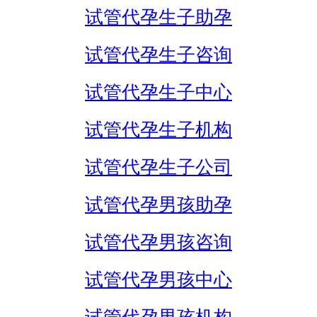
试管代孕生子助孕
试管代孕生子咨询
试管代孕生子中心
试管代孕生子机构
试管代孕生子公司
试管代孕男孩助孕
试管代孕男孩咨询
试管代孕男孩中心