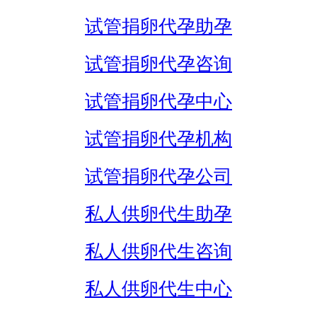
试管捐卵代孕助孕
试管捐卵代孕咨询
试管捐卵代孕中心
试管捐卵代孕机构
试管捐卵代孕公司
私人供卵代生助孕
私人供卵代生咨询
私人供卵代生中心