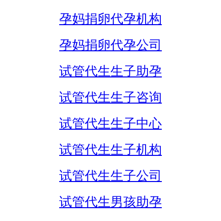
孕妈捐卵代孕机构
孕妈捐卵代孕公司
试管代生生子助孕
试管代生生子咨询
试管代生生子中心
试管代生生子机构
试管代生生子公司
试管代生男孩助孕