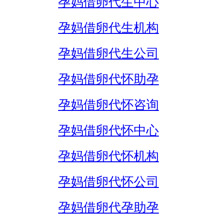
孕妈借卵代生中心
孕妈借卵代生机构
孕妈借卵代生公司
孕妈借卵代怀助孕
孕妈借卵代怀咨询
孕妈借卵代怀中心
孕妈借卵代怀机构
孕妈借卵代怀公司
孕妈借卵代孕助孕