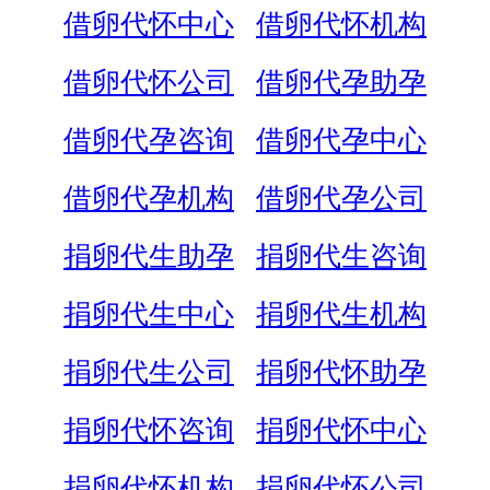
借卵代怀中心
借卵代怀机构
借卵代怀公司
借卵代孕助孕
借卵代孕咨询
借卵代孕中心
借卵代孕机构
借卵代孕公司
捐卵代生助孕
捐卵代生咨询
捐卵代生中心
捐卵代生机构
捐卵代生公司
捐卵代怀助孕
捐卵代怀咨询
捐卵代怀中心
捐卵代怀机构
捐卵代怀公司