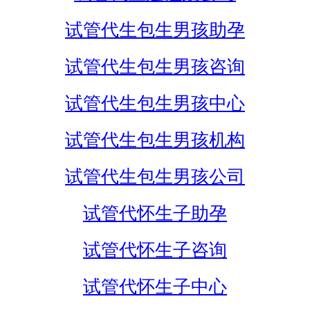
试管代生包生男孩助孕
试管代生包生男孩咨询
试管代生包生男孩中心
试管代生包生男孩机构
试管代生包生男孩公司
试管代怀生子助孕
试管代怀生子咨询
试管代怀生子中心