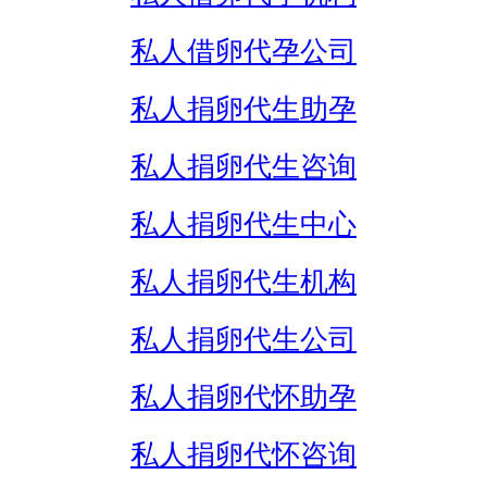
私人借卵代孕公司
私人捐卵代生助孕
私人捐卵代生咨询
私人捐卵代生中心
私人捐卵代生机构
私人捐卵代生公司
私人捐卵代怀助孕
私人捐卵代怀咨询