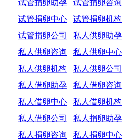
试管捐卵助孕
试管捐卵咨询
试管捐卵中心
试管捐卵机构
试管捐卵公司
私人供卵助孕
私人供卵咨询
私人供卵中心
私人供卵机构
私人供卵公司
私人借卵助孕
私人借卵咨询
私人借卵中心
私人借卵机构
私人借卵公司
私人捐卵助孕
私人捐卵咨询
私人捐卵中心