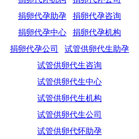
捐卵代孕助孕
捐卵代孕咨询
捐卵代孕中心
捐卵代孕机构
捐卵代孕公司
试管供卵代生助孕
试管供卵代生咨询
试管供卵代生中心
试管供卵代生机构
试管供卵代生公司
试管供卵代怀助孕