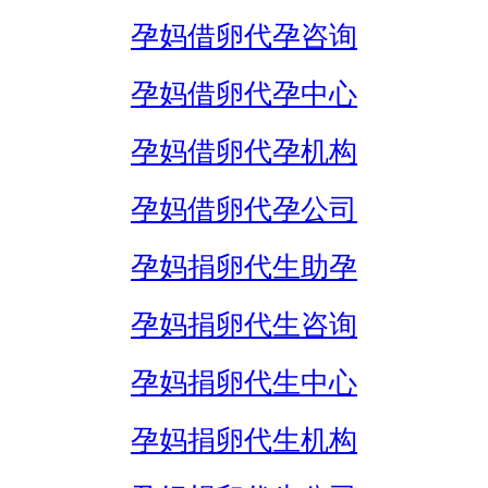
孕妈借卵代孕咨询
孕妈借卵代孕中心
孕妈借卵代孕机构
孕妈借卵代孕公司
孕妈捐卵代生助孕
孕妈捐卵代生咨询
孕妈捐卵代生中心
孕妈捐卵代生机构