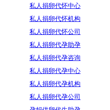
私人捐卵代怀中心
私人捐卵代怀机构
私人捐卵代怀公司
私人捐卵代孕助孕
私人捐卵代孕咨询
私人捐卵代孕中心
私人捐卵代孕机构
私人捐卵代孕公司
孕妈供卵代生助孕