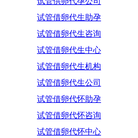
试管供卵代孕公司
试管借卵代生助孕
试管借卵代生咨询
试管借卵代生中心
试管借卵代生机构
试管借卵代生公司
试管借卵代怀助孕
试管借卵代怀咨询
试管借卵代怀中心