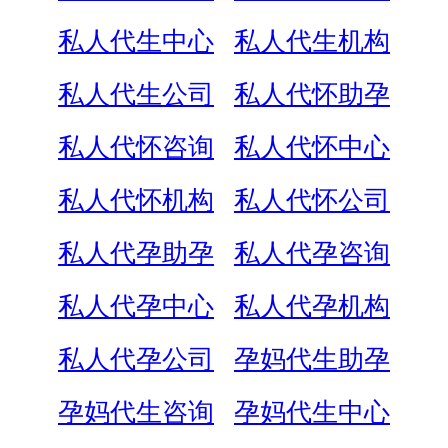
私人代生中心
私人代生机构
私人代生公司
私人代怀助孕
私人代怀咨询
私人代怀中心
私人代怀机构
私人代怀公司
私人代孕助孕
私人代孕咨询
私人代孕中心
私人代孕机构
私人代孕公司
孕妈代生助孕
孕妈代生咨询
孕妈代生中心