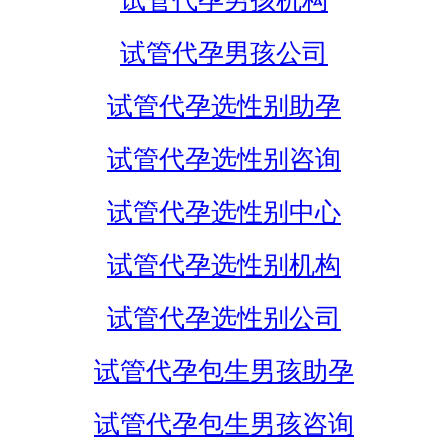
试管代孕男孩机构
试管代孕男孩公司
试管代孕选性别助孕
试管代孕选性别咨询
试管代孕选性别中心
试管代孕选性别机构
试管代孕选性别公司
试管代孕包生男孩助孕
试管代孕包生男孩咨询