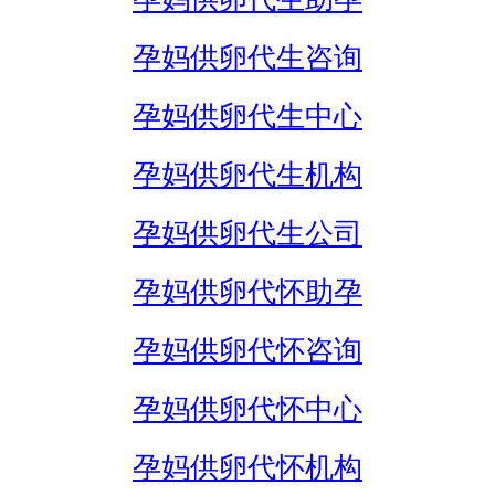
孕妈供卵代生咨询
孕妈供卵代生中心
孕妈供卵代生机构
孕妈供卵代生公司
孕妈供卵代怀助孕
孕妈供卵代怀咨询
孕妈供卵代怀中心
孕妈供卵代怀机构