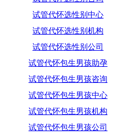
试管代怀选性别中心
试管代怀选性别机构
试管代怀选性别公司
试管代怀包生男孩助孕
试管代怀包生男孩咨询
试管代怀包生男孩中心
试管代怀包生男孩机构
试管代怀包生男孩公司