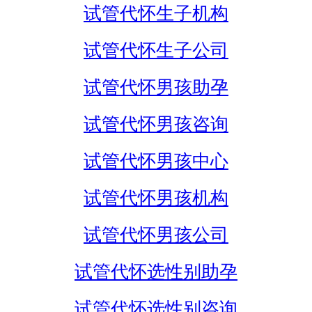
试管代怀生子机构
试管代怀生子公司
试管代怀男孩助孕
试管代怀男孩咨询
试管代怀男孩中心
试管代怀男孩机构
试管代怀男孩公司
试管代怀选性别助孕
试管代怀选性别咨询