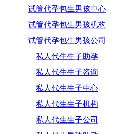
试管代孕包生男孩中心
试管代孕包生男孩机构
试管代孕包生男孩公司
私人代生生子助孕
私人代生生子咨询
私人代生生子中心
私人代生生子机构
私人代生生子公司