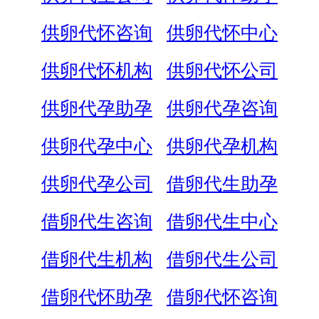
供卵代怀咨询
供卵代怀中心
供卵代怀机构
供卵代怀公司
供卵代孕助孕
供卵代孕咨询
供卵代孕中心
供卵代孕机构
供卵代孕公司
借卵代生助孕
借卵代生咨询
借卵代生中心
借卵代生机构
借卵代生公司
借卵代怀助孕
借卵代怀咨询