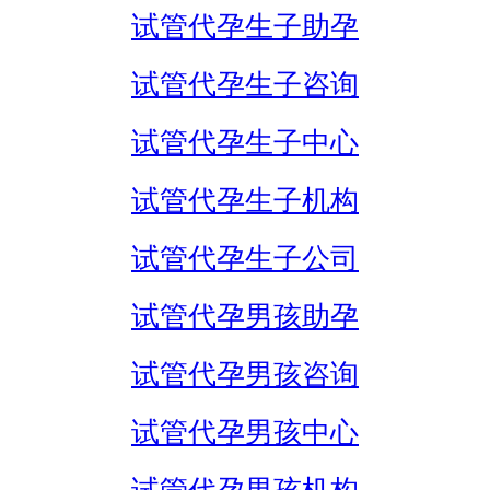
试管代孕生子助孕
试管代孕生子咨询
试管代孕生子中心
试管代孕生子机构
试管代孕生子公司
试管代孕男孩助孕
试管代孕男孩咨询
试管代孕男孩中心