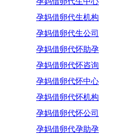
孕妈借卵代生中心
孕妈借卵代生机构
孕妈借卵代生公司
孕妈借卵代怀助孕
孕妈借卵代怀咨询
孕妈借卵代怀中心
孕妈借卵代怀机构
孕妈借卵代怀公司
孕妈借卵代孕助孕