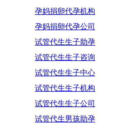
孕妈捐卵代孕机构
孕妈捐卵代孕公司
试管代生生子助孕
试管代生生子咨询
试管代生生子中心
试管代生生子机构
试管代生生子公司
试管代生男孩助孕