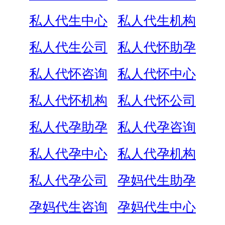
私人代生中心
私人代生机构
私人代生公司
私人代怀助孕
私人代怀咨询
私人代怀中心
私人代怀机构
私人代怀公司
私人代孕助孕
私人代孕咨询
私人代孕中心
私人代孕机构
私人代孕公司
孕妈代生助孕
孕妈代生咨询
孕妈代生中心