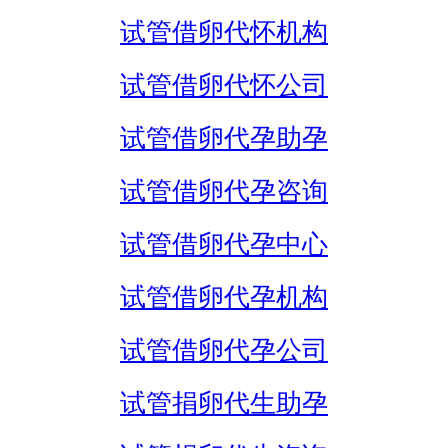
试管借卵代怀机构
试管借卵代怀公司
试管借卵代孕助孕
试管借卵代孕咨询
试管借卵代孕中心
试管借卵代孕机构
试管借卵代孕公司
试管捐卵代生助孕