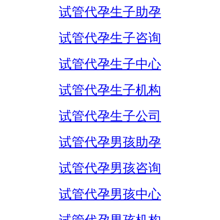
试管代孕生子助孕
试管代孕生子咨询
试管代孕生子中心
试管代孕生子机构
试管代孕生子公司
试管代孕男孩助孕
试管代孕男孩咨询
试管代孕男孩中心