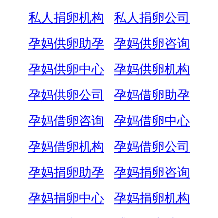
私人捐卵机构
私人捐卵公司
孕妈供卵助孕
孕妈供卵咨询
孕妈供卵中心
孕妈供卵机构
孕妈供卵公司
孕妈借卵助孕
孕妈借卵咨询
孕妈借卵中心
孕妈借卵机构
孕妈借卵公司
孕妈捐卵助孕
孕妈捐卵咨询
孕妈捐卵中心
孕妈捐卵机构