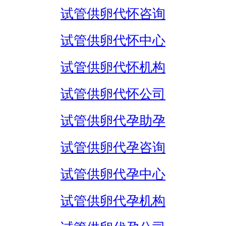
试管供卵代怀咨询
试管供卵代怀中心
试管供卵代怀机构
试管供卵代怀公司
试管供卵代孕助孕
试管供卵代孕咨询
试管供卵代孕中心
试管供卵代孕机构