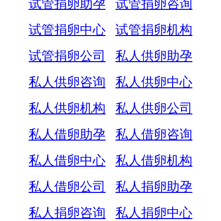
试管捐卵助孕
试管捐卵咨询
试管捐卵中心
试管捐卵机构
试管捐卵公司
私人供卵助孕
私人供卵咨询
私人供卵中心
私人供卵机构
私人供卵公司
私人借卵助孕
私人借卵咨询
私人借卵中心
私人借卵机构
私人借卵公司
私人捐卵助孕
私人捐卵咨询
私人捐卵中心