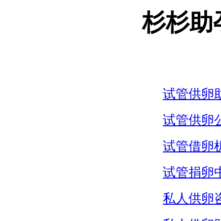
杉杉助
试管供卵
试管供卵
试管借卵
试管捐卵
私人供卵