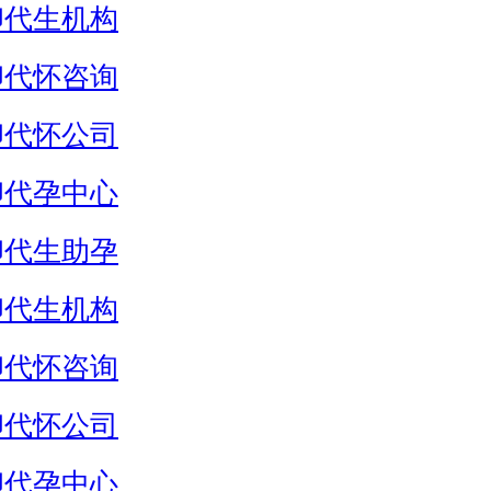
卵代生机构
卵代怀咨询
卵代怀公司
卵代孕中心
卵代生助孕
卵代生机构
卵代怀咨询
卵代怀公司
卵代孕中心