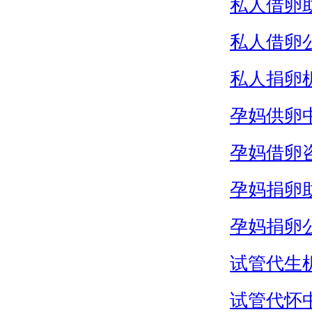
私人借卵
私人借卵
私人捐卵
孕妈供卵
孕妈借卵
孕妈捐卵
孕妈捐卵
试管代生
试管代怀