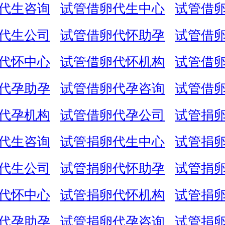
代生咨询
试管借卵代生中心
试管借
代生公司
试管借卵代怀助孕
试管借
代怀中心
试管借卵代怀机构
试管借
代孕助孕
试管借卵代孕咨询
试管借
代孕机构
试管借卵代孕公司
试管捐
代生咨询
试管捐卵代生中心
试管捐
代生公司
试管捐卵代怀助孕
试管捐
代怀中心
试管捐卵代怀机构
试管捐
代孕助孕
试管捐卵代孕咨询
试管捐