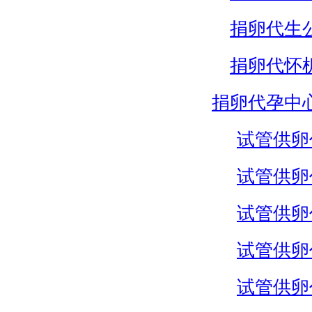
捐卵代生
捐卵代怀
捐卵代孕中
试管供卵
试管供卵
试管供卵
试管供卵
试管供卵