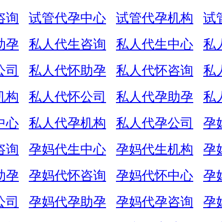
咨询
试管代孕中心
试管代孕机构
试
助孕
私人代生咨询
私人代生中心
私
公司
私人代怀助孕
私人代怀咨询
私
机构
私人代怀公司
私人代孕助孕
私
中心
私人代孕机构
私人代孕公司
孕
咨询
孕妈代生中心
孕妈代生机构
孕
助孕
孕妈代怀咨询
孕妈代怀中心
孕
公司
孕妈代孕助孕
孕妈代孕咨询
孕