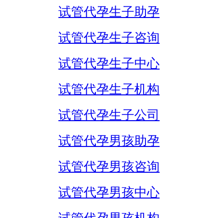
试管代孕生子助孕
试管代孕生子咨询
试管代孕生子中心
试管代孕生子机构
试管代孕生子公司
试管代孕男孩助孕
试管代孕男孩咨询
试管代孕男孩中心