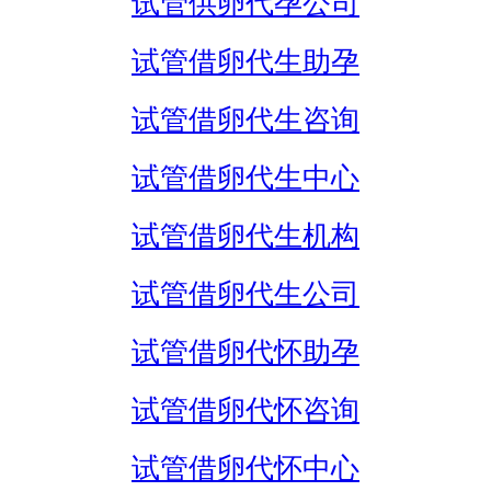
试管供卵代孕公司
试管借卵代生助孕
试管借卵代生咨询
试管借卵代生中心
试管借卵代生机构
试管借卵代生公司
试管借卵代怀助孕
试管借卵代怀咨询
试管借卵代怀中心