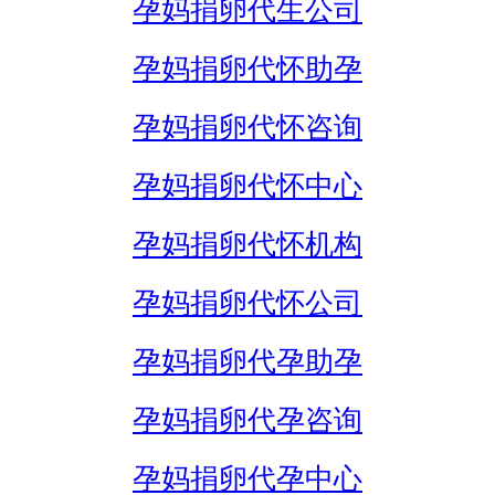
孕妈捐卵代生公司
孕妈捐卵代怀助孕
孕妈捐卵代怀咨询
孕妈捐卵代怀中心
孕妈捐卵代怀机构
孕妈捐卵代怀公司
孕妈捐卵代孕助孕
孕妈捐卵代孕咨询
孕妈捐卵代孕中心