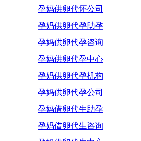
孕妈供卵代怀公司
孕妈供卵代孕助孕
孕妈供卵代孕咨询
孕妈供卵代孕中心
孕妈供卵代孕机构
孕妈供卵代孕公司
孕妈借卵代生助孕
孕妈借卵代生咨询