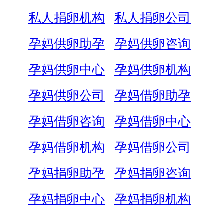
私人捐卵机构
私人捐卵公司
孕妈供卵助孕
孕妈供卵咨询
孕妈供卵中心
孕妈供卵机构
孕妈供卵公司
孕妈借卵助孕
孕妈借卵咨询
孕妈借卵中心
孕妈借卵机构
孕妈借卵公司
孕妈捐卵助孕
孕妈捐卵咨询
孕妈捐卵中心
孕妈捐卵机构