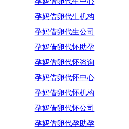
孕妈借卵代生中心
孕妈借卵代生机构
孕妈借卵代生公司
孕妈借卵代怀助孕
孕妈借卵代怀咨询
孕妈借卵代怀中心
孕妈借卵代怀机构
孕妈借卵代怀公司
孕妈借卵代孕助孕