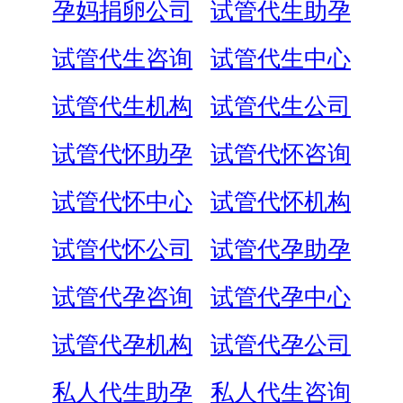
孕妈捐卵公司
试管代生助孕
试管代生咨询
试管代生中心
试管代生机构
试管代生公司
试管代怀助孕
试管代怀咨询
试管代怀中心
试管代怀机构
试管代怀公司
试管代孕助孕
试管代孕咨询
试管代孕中心
试管代孕机构
试管代孕公司
私人代生助孕
私人代生咨询