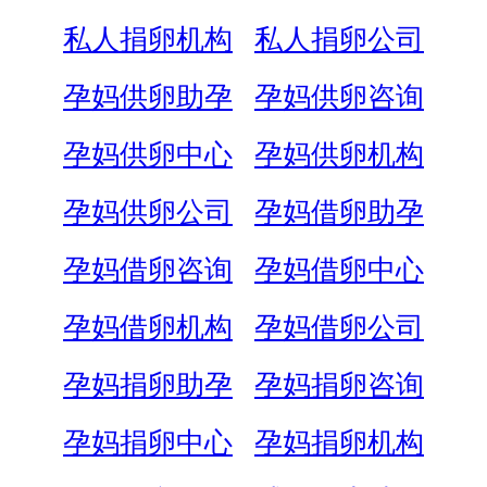
私人捐卵机构
私人捐卵公司
孕妈供卵助孕
孕妈供卵咨询
孕妈供卵中心
孕妈供卵机构
孕妈供卵公司
孕妈借卵助孕
孕妈借卵咨询
孕妈借卵中心
孕妈借卵机构
孕妈借卵公司
孕妈捐卵助孕
孕妈捐卵咨询
孕妈捐卵中心
孕妈捐卵机构