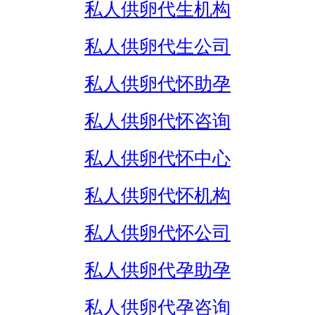
私人供卵代生机构
私人供卵代生公司
私人供卵代怀助孕
私人供卵代怀咨询
私人供卵代怀中心
私人供卵代怀机构
私人供卵代怀公司
私人供卵代孕助孕
私人供卵代孕咨询