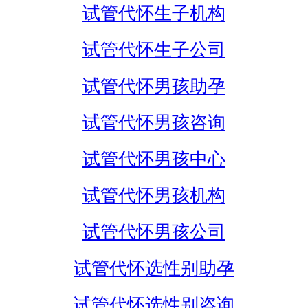
试管代怀生子机构
试管代怀生子公司
试管代怀男孩助孕
试管代怀男孩咨询
试管代怀男孩中心
试管代怀男孩机构
试管代怀男孩公司
试管代怀选性别助孕
试管代怀选性别咨询