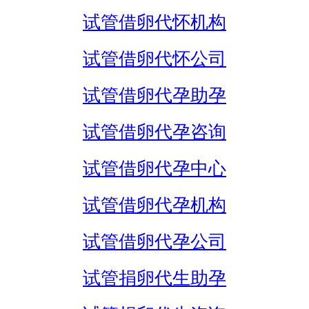
试管借卵代怀机构
试管借卵代怀公司
试管借卵代孕助孕
试管借卵代孕咨询
试管借卵代孕中心
试管借卵代孕机构
试管借卵代孕公司
试管捐卵代生助孕