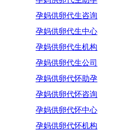
孕妈供卵代生咨询
孕妈供卵代生中心
孕妈供卵代生机构
孕妈供卵代生公司
孕妈供卵代怀助孕
孕妈供卵代怀咨询
孕妈供卵代怀中心
孕妈供卵代怀机构