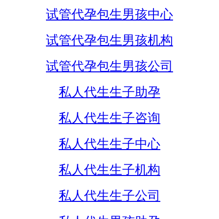
试管代孕包生男孩中心
试管代孕包生男孩机构
试管代孕包生男孩公司
私人代生生子助孕
私人代生生子咨询
私人代生生子中心
私人代生生子机构
私人代生生子公司