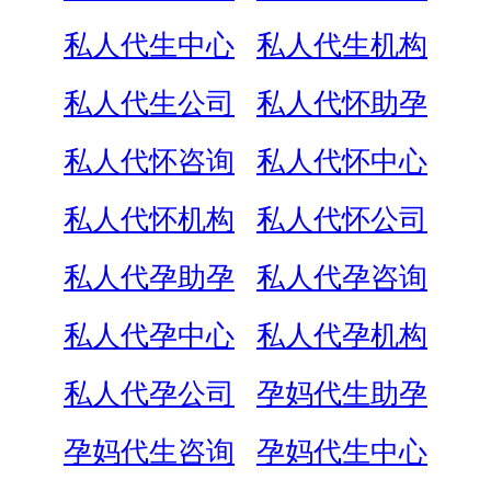
私人代生中心
私人代生机构
私人代生公司
私人代怀助孕
私人代怀咨询
私人代怀中心
私人代怀机构
私人代怀公司
私人代孕助孕
私人代孕咨询
私人代孕中心
私人代孕机构
私人代孕公司
孕妈代生助孕
孕妈代生咨询
孕妈代生中心