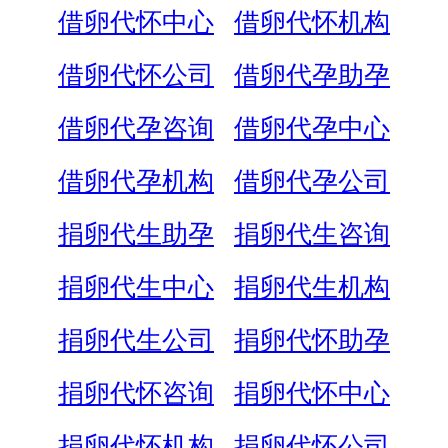
借卵代怀中心
借卵代怀机构
借卵代怀公司
借卵代孕助孕
借卵代孕咨询
借卵代孕中心
借卵代孕机构
借卵代孕公司
捐卵代生助孕
捐卵代生咨询
捐卵代生中心
捐卵代生机构
捐卵代生公司
捐卵代怀助孕
捐卵代怀咨询
捐卵代怀中心
捐卵代怀机构
捐卵代怀公司