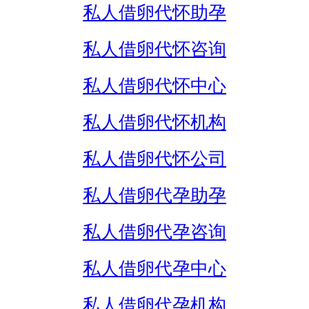
私人借卵代怀助孕
私人借卵代怀咨询
私人借卵代怀中心
私人借卵代怀机构
私人借卵代怀公司
私人借卵代孕助孕
私人借卵代孕咨询
私人借卵代孕中心
私人借卵代孕机构