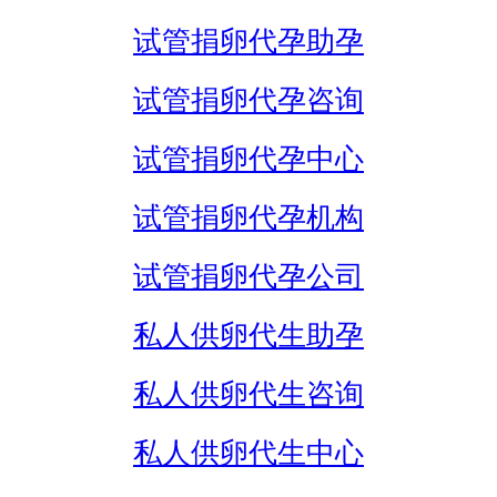
试管捐卵代孕助孕
试管捐卵代孕咨询
试管捐卵代孕中心
试管捐卵代孕机构
试管捐卵代孕公司
私人供卵代生助孕
私人供卵代生咨询
私人供卵代生中心