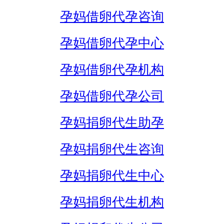
孕妈借卵代孕咨询
孕妈借卵代孕中心
孕妈借卵代孕机构
孕妈借卵代孕公司
孕妈捐卵代生助孕
孕妈捐卵代生咨询
孕妈捐卵代生中心
孕妈捐卵代生机构