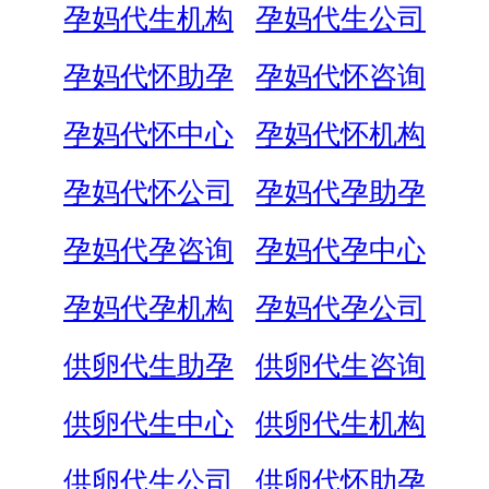
孕妈代生机构
孕妈代生公司
孕妈代怀助孕
孕妈代怀咨询
孕妈代怀中心
孕妈代怀机构
孕妈代怀公司
孕妈代孕助孕
孕妈代孕咨询
孕妈代孕中心
孕妈代孕机构
孕妈代孕公司
供卵代生助孕
供卵代生咨询
供卵代生中心
供卵代生机构
供卵代生公司
供卵代怀助孕