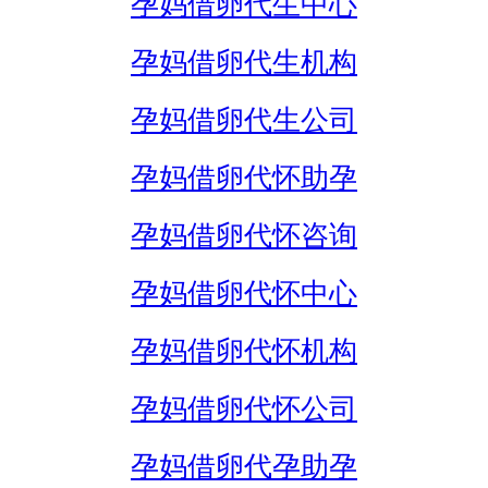
孕妈借卵代生中心
孕妈借卵代生机构
孕妈借卵代生公司
孕妈借卵代怀助孕
孕妈借卵代怀咨询
孕妈借卵代怀中心
孕妈借卵代怀机构
孕妈借卵代怀公司
孕妈借卵代孕助孕