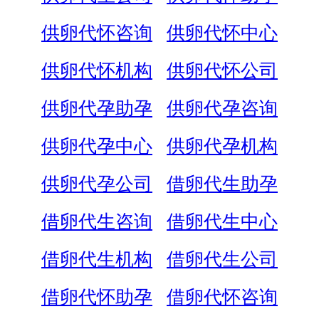
供卵代怀咨询
供卵代怀中心
供卵代怀机构
供卵代怀公司
供卵代孕助孕
供卵代孕咨询
供卵代孕中心
供卵代孕机构
供卵代孕公司
借卵代生助孕
借卵代生咨询
借卵代生中心
借卵代生机构
借卵代生公司
借卵代怀助孕
借卵代怀咨询