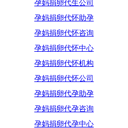
孕妈捐卵代生公司
孕妈捐卵代怀助孕
孕妈捐卵代怀咨询
孕妈捐卵代怀中心
孕妈捐卵代怀机构
孕妈捐卵代怀公司
孕妈捐卵代孕助孕
孕妈捐卵代孕咨询
孕妈捐卵代孕中心