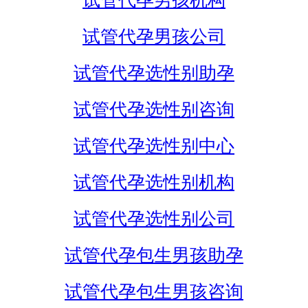
试管代孕男孩机构
试管代孕男孩公司
试管代孕选性别助孕
试管代孕选性别咨询
试管代孕选性别中心
试管代孕选性别机构
试管代孕选性别公司
试管代孕包生男孩助孕
试管代孕包生男孩咨询