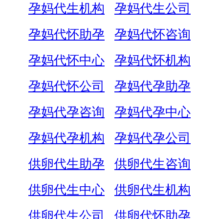
孕妈代生机构
孕妈代生公司
孕妈代怀助孕
孕妈代怀咨询
孕妈代怀中心
孕妈代怀机构
孕妈代怀公司
孕妈代孕助孕
孕妈代孕咨询
孕妈代孕中心
孕妈代孕机构
孕妈代孕公司
供卵代生助孕
供卵代生咨询
供卵代生中心
供卵代生机构
供卵代生公司
供卵代怀助孕