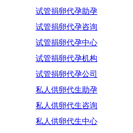
试管捐卵代孕助孕
试管捐卵代孕咨询
试管捐卵代孕中心
试管捐卵代孕机构
试管捐卵代孕公司
私人供卵代生助孕
私人供卵代生咨询
私人供卵代生中心