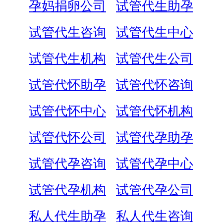
孕妈捐卵公司
试管代生助孕
试管代生咨询
试管代生中心
试管代生机构
试管代生公司
试管代怀助孕
试管代怀咨询
试管代怀中心
试管代怀机构
试管代怀公司
试管代孕助孕
试管代孕咨询
试管代孕中心
试管代孕机构
试管代孕公司
私人代生助孕
私人代生咨询