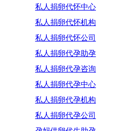
私人捐卵代怀中心
私人捐卵代怀机构
私人捐卵代怀公司
私人捐卵代孕助孕
私人捐卵代孕咨询
私人捐卵代孕中心
私人捐卵代孕机构
私人捐卵代孕公司
孕妈供卵代生助孕