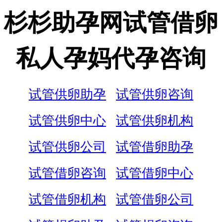
杉杉助孕网试管借卵
私人孕妈代孕咨询
试管供卵助孕
试管供卵咨询
试管供卵中心
试管供卵机构
试管供卵公司
试管借卵助孕
试管借卵咨询
试管借卵中心
试管借卵机构
试管借卵公司