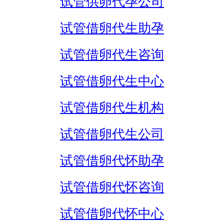
试管供卵代孕公司
试管借卵代生助孕
试管借卵代生咨询
试管借卵代生中心
试管借卵代生机构
试管借卵代生公司
试管借卵代怀助孕
试管借卵代怀咨询
试管借卵代怀中心