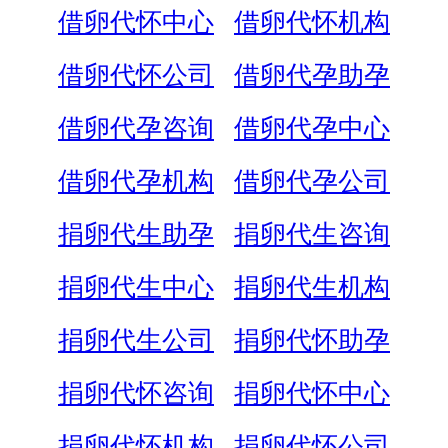
借卵代怀中心
借卵代怀机构
借卵代怀公司
借卵代孕助孕
借卵代孕咨询
借卵代孕中心
借卵代孕机构
借卵代孕公司
捐卵代生助孕
捐卵代生咨询
捐卵代生中心
捐卵代生机构
捐卵代生公司
捐卵代怀助孕
捐卵代怀咨询
捐卵代怀中心
捐卵代怀机构
捐卵代怀公司