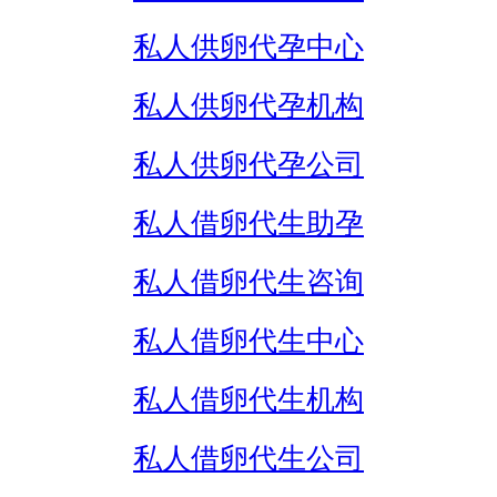
私人供卵代孕中心
私人供卵代孕机构
私人供卵代孕公司
私人借卵代生助孕
私人借卵代生咨询
私人借卵代生中心
私人借卵代生机构
私人借卵代生公司