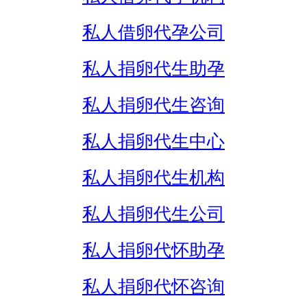
私人借卵代孕公司
私人捐卵代生助孕
私人捐卵代生咨询
私人捐卵代生中心
私人捐卵代生机构
私人捐卵代生公司
私人捐卵代怀助孕
私人捐卵代怀咨询