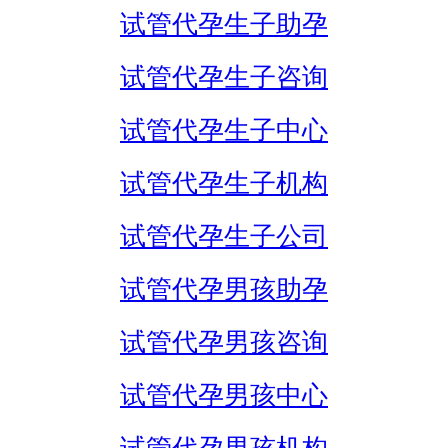
试管代孕生子助孕
试管代孕生子咨询
试管代孕生子中心
试管代孕生子机构
试管代孕生子公司
试管代孕男孩助孕
试管代孕男孩咨询
试管代孕男孩中心