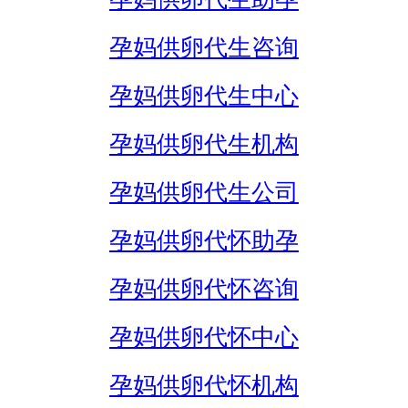
孕妈供卵代生咨询
孕妈供卵代生中心
孕妈供卵代生机构
孕妈供卵代生公司
孕妈供卵代怀助孕
孕妈供卵代怀咨询
孕妈供卵代怀中心
孕妈供卵代怀机构