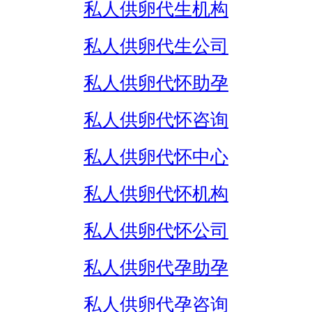
私人供卵代生机构
私人供卵代生公司
私人供卵代怀助孕
私人供卵代怀咨询
私人供卵代怀中心
私人供卵代怀机构
私人供卵代怀公司
私人供卵代孕助孕
私人供卵代孕咨询