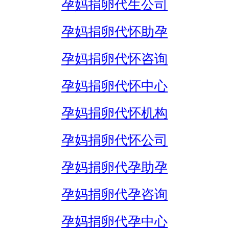
孕妈捐卵代生公司
孕妈捐卵代怀助孕
孕妈捐卵代怀咨询
孕妈捐卵代怀中心
孕妈捐卵代怀机构
孕妈捐卵代怀公司
孕妈捐卵代孕助孕
孕妈捐卵代孕咨询
孕妈捐卵代孕中心