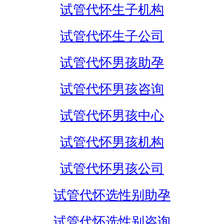
试管代怀生子机构
试管代怀生子公司
试管代怀男孩助孕
试管代怀男孩咨询
试管代怀男孩中心
试管代怀男孩机构
试管代怀男孩公司
试管代怀选性别助孕
试管代怀选性别咨询