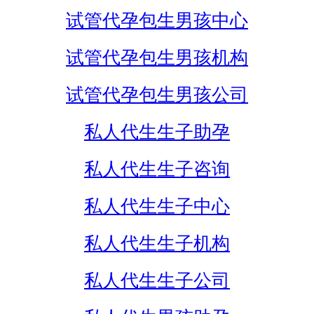
试管代孕包生男孩中心
试管代孕包生男孩机构
试管代孕包生男孩公司
私人代生生子助孕
私人代生生子咨询
私人代生生子中心
私人代生生子机构
私人代生生子公司