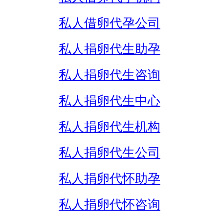
私人借卵代孕公司
私人捐卵代生助孕
私人捐卵代生咨询
私人捐卵代生中心
私人捐卵代生机构
私人捐卵代生公司
私人捐卵代怀助孕
私人捐卵代怀咨询