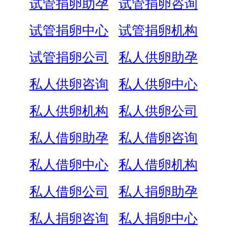
试管捐卵助孕
试管捐卵咨询
试管捐卵中心
试管捐卵机构
试管捐卵公司
私人供卵助孕
私人供卵咨询
私人供卵中心
私人供卵机构
私人供卵公司
私人借卵助孕
私人借卵咨询
私人借卵中心
私人借卵机构
私人借卵公司
私人捐卵助孕
私人捐卵咨询
私人捐卵中心