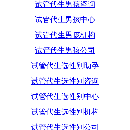
试管代生男孩咨询
试管代生男孩中心
试管代生男孩机构
试管代生男孩公司
试管代生选性别助孕
试管代生选性别咨询
试管代生选性别中心
试管代生选性别机构
试管代生选性别公司