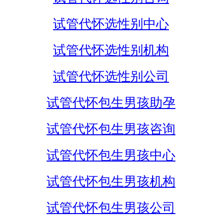
试管代怀选性别中心
试管代怀选性别机构
试管代怀选性别公司
试管代怀包生男孩助孕
试管代怀包生男孩咨询
试管代怀包生男孩中心
试管代怀包生男孩机构
试管代怀包生男孩公司