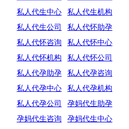
私人代生中心
私人代生机构
私人代生公司
私人代怀助孕
私人代怀咨询
私人代怀中心
私人代怀机构
私人代怀公司
私人代孕助孕
私人代孕咨询
私人代孕中心
私人代孕机构
私人代孕公司
孕妈代生助孕
孕妈代生咨询
孕妈代生中心