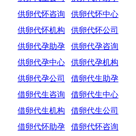
供卵代怀咨询
供卵代怀中心
供卵代怀机构
供卵代怀公司
供卵代孕助孕
供卵代孕咨询
供卵代孕中心
供卵代孕机构
供卵代孕公司
借卵代生助孕
借卵代生咨询
借卵代生中心
借卵代生机构
借卵代生公司
借卵代怀助孕
借卵代怀咨询