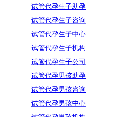
试管代孕生子助孕
试管代孕生子咨询
试管代孕生子中心
试管代孕生子机构
试管代孕生子公司
试管代孕男孩助孕
试管代孕男孩咨询
试管代孕男孩中心