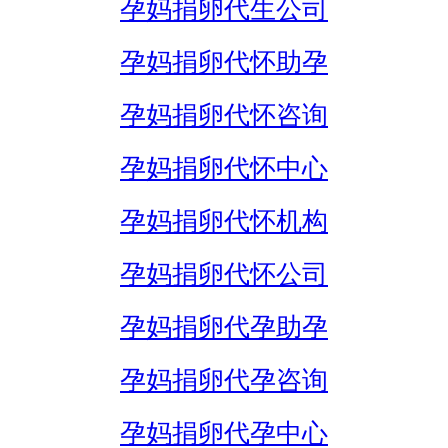
孕妈捐卵代生公司
孕妈捐卵代怀助孕
孕妈捐卵代怀咨询
孕妈捐卵代怀中心
孕妈捐卵代怀机构
孕妈捐卵代怀公司
孕妈捐卵代孕助孕
孕妈捐卵代孕咨询
孕妈捐卵代孕中心