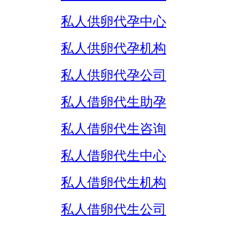
私人供卵代孕中心
私人供卵代孕机构
私人供卵代孕公司
私人借卵代生助孕
私人借卵代生咨询
私人借卵代生中心
私人借卵代生机构
私人借卵代生公司