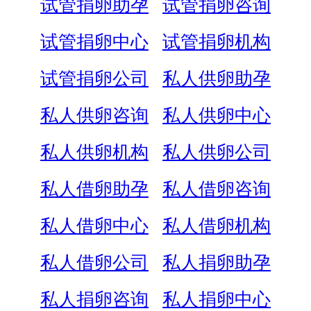
试管捐卵助孕
试管捐卵咨询
试管捐卵中心
试管捐卵机构
试管捐卵公司
私人供卵助孕
私人供卵咨询
私人供卵中心
私人供卵机构
私人供卵公司
私人借卵助孕
私人借卵咨询
私人借卵中心
私人借卵机构
私人借卵公司
私人捐卵助孕
私人捐卵咨询
私人捐卵中心