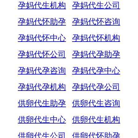
孕妈代生机构
孕妈代生公司
孕妈代怀助孕
孕妈代怀咨询
孕妈代怀中心
孕妈代怀机构
孕妈代怀公司
孕妈代孕助孕
孕妈代孕咨询
孕妈代孕中心
孕妈代孕机构
孕妈代孕公司
供卵代生助孕
供卵代生咨询
供卵代生中心
供卵代生机构
供卵代生公司
供卵代怀助孕