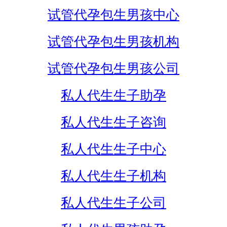
试管代孕包生男孩中心
试管代孕包生男孩机构
试管代孕包生男孩公司
私人代生生子助孕
私人代生生子咨询
私人代生生子中心
私人代生生子机构
私人代生生子公司