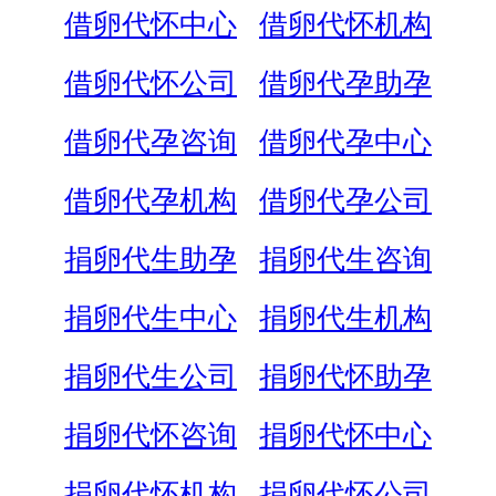
借卵代怀中心
借卵代怀机构
借卵代怀公司
借卵代孕助孕
借卵代孕咨询
借卵代孕中心
借卵代孕机构
借卵代孕公司
捐卵代生助孕
捐卵代生咨询
捐卵代生中心
捐卵代生机构
捐卵代生公司
捐卵代怀助孕
捐卵代怀咨询
捐卵代怀中心
捐卵代怀机构
捐卵代怀公司