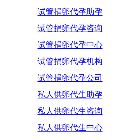
试管捐卵代孕助孕
试管捐卵代孕咨询
试管捐卵代孕中心
试管捐卵代孕机构
试管捐卵代孕公司
私人供卵代生助孕
私人供卵代生咨询
私人供卵代生中心