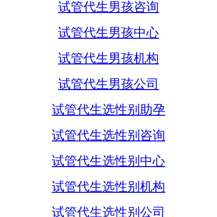
试管代生男孩咨询
试管代生男孩中心
试管代生男孩机构
试管代生男孩公司
试管代生选性别助孕
试管代生选性别咨询
试管代生选性别中心
试管代生选性别机构
试管代生选性别公司