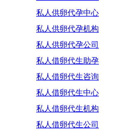
私人供卵代孕中心
私人供卵代孕机构
私人供卵代孕公司
私人借卵代生助孕
私人借卵代生咨询
私人借卵代生中心
私人借卵代生机构
私人借卵代生公司