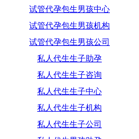
试管代孕包生男孩中心
试管代孕包生男孩机构
试管代孕包生男孩公司
私人代生生子助孕
私人代生生子咨询
私人代生生子中心
私人代生生子机构
私人代生生子公司