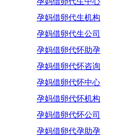
孕妈借卵代生中心
孕妈借卵代生机构
孕妈借卵代生公司
孕妈借卵代怀助孕
孕妈借卵代怀咨询
孕妈借卵代怀中心
孕妈借卵代怀机构
孕妈借卵代怀公司
孕妈借卵代孕助孕