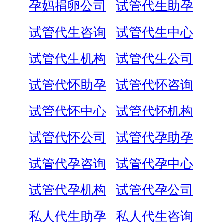
孕妈捐卵公司
试管代生助孕
试管代生咨询
试管代生中心
试管代生机构
试管代生公司
试管代怀助孕
试管代怀咨询
试管代怀中心
试管代怀机构
试管代怀公司
试管代孕助孕
试管代孕咨询
试管代孕中心
试管代孕机构
试管代孕公司
私人代生助孕
私人代生咨询