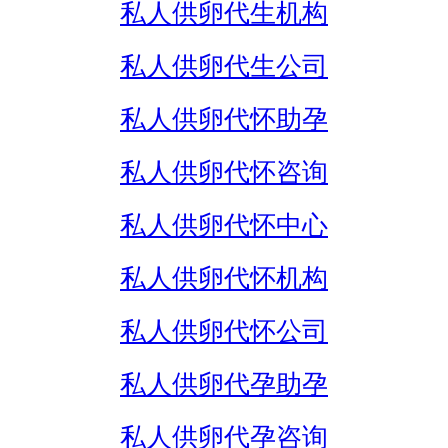
私人供卵代生机构
私人供卵代生公司
私人供卵代怀助孕
私人供卵代怀咨询
私人供卵代怀中心
私人供卵代怀机构
私人供卵代怀公司
私人供卵代孕助孕
私人供卵代孕咨询