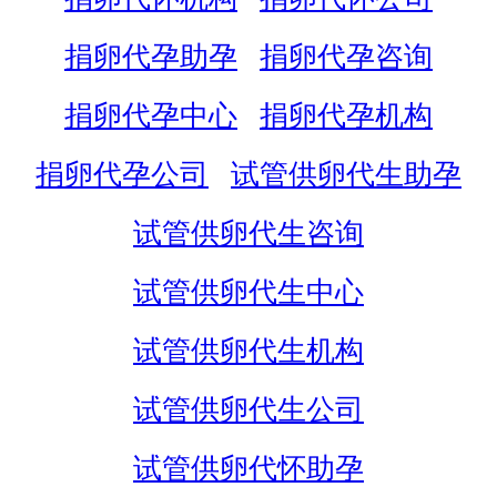
捐卵代孕助孕
捐卵代孕咨询
捐卵代孕中心
捐卵代孕机构
捐卵代孕公司
试管供卵代生助孕
试管供卵代生咨询
试管供卵代生中心
试管供卵代生机构
试管供卵代生公司
试管供卵代怀助孕