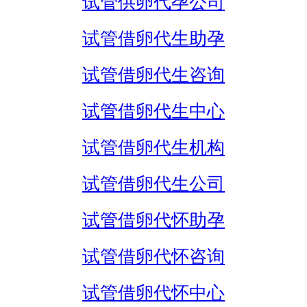
试管供卵代孕公司
试管借卵代生助孕
试管借卵代生咨询
试管借卵代生中心
试管借卵代生机构
试管借卵代生公司
试管借卵代怀助孕
试管借卵代怀咨询
试管借卵代怀中心