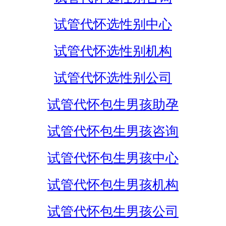
试管代怀选性别中心
试管代怀选性别机构
试管代怀选性别公司
试管代怀包生男孩助孕
试管代怀包生男孩咨询
试管代怀包生男孩中心
试管代怀包生男孩机构
试管代怀包生男孩公司