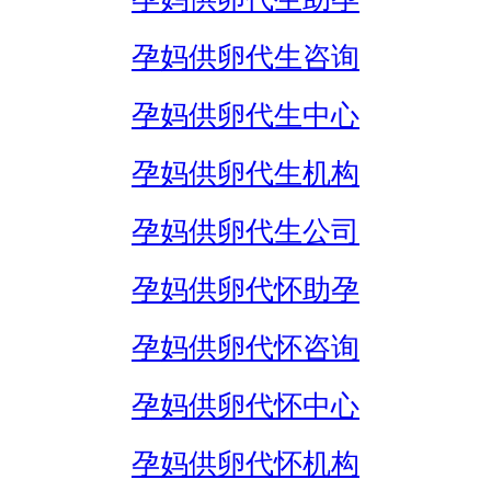
孕妈供卵代生咨询
孕妈供卵代生中心
孕妈供卵代生机构
孕妈供卵代生公司
孕妈供卵代怀助孕
孕妈供卵代怀咨询
孕妈供卵代怀中心
孕妈供卵代怀机构