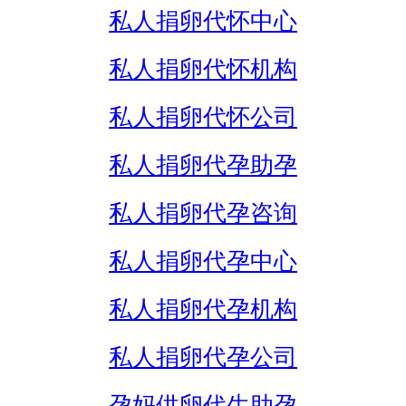
私人捐卵代怀中心
私人捐卵代怀机构
私人捐卵代怀公司
私人捐卵代孕助孕
私人捐卵代孕咨询
私人捐卵代孕中心
私人捐卵代孕机构
私人捐卵代孕公司
孕妈供卵代生助孕