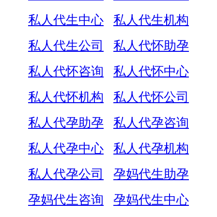
私人代生中心
私人代生机构
私人代生公司
私人代怀助孕
私人代怀咨询
私人代怀中心
私人代怀机构
私人代怀公司
私人代孕助孕
私人代孕咨询
私人代孕中心
私人代孕机构
私人代孕公司
孕妈代生助孕
孕妈代生咨询
孕妈代生中心