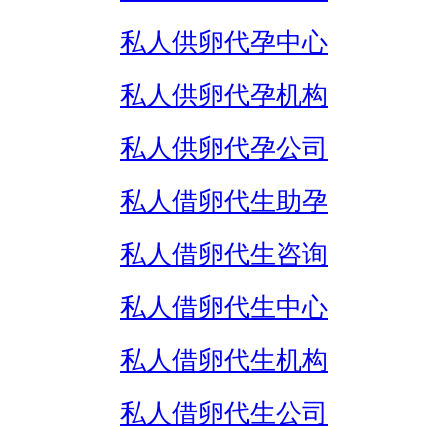
私人供卵代孕中心
私人供卵代孕机构
私人供卵代孕公司
私人借卵代生助孕
私人借卵代生咨询
私人借卵代生中心
私人借卵代生机构
私人借卵代生公司