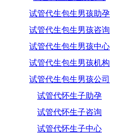
试管代生包生男孩助孕
试管代生包生男孩咨询
试管代生包生男孩中心
试管代生包生男孩机构
试管代生包生男孩公司
试管代怀生子助孕
试管代怀生子咨询
试管代怀生子中心