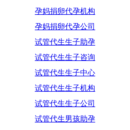
孕妈捐卵代孕机构
孕妈捐卵代孕公司
试管代生生子助孕
试管代生生子咨询
试管代生生子中心
试管代生生子机构
试管代生生子公司
试管代生男孩助孕