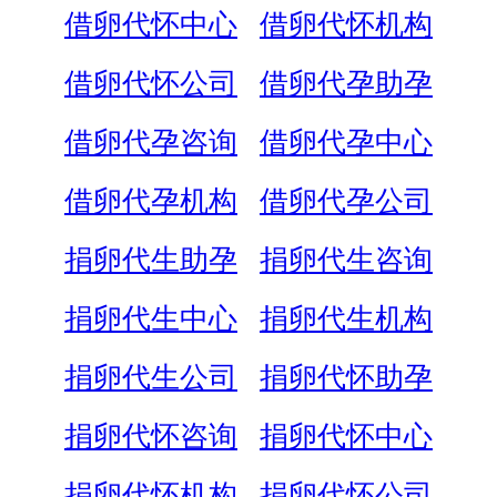
借卵代怀中心
借卵代怀机构
借卵代怀公司
借卵代孕助孕
借卵代孕咨询
借卵代孕中心
借卵代孕机构
借卵代孕公司
捐卵代生助孕
捐卵代生咨询
捐卵代生中心
捐卵代生机构
捐卵代生公司
捐卵代怀助孕
捐卵代怀咨询
捐卵代怀中心
捐卵代怀机构
捐卵代怀公司