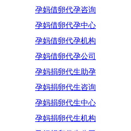
孕妈借卵代孕咨询
孕妈借卵代孕中心
孕妈借卵代孕机构
孕妈借卵代孕公司
孕妈捐卵代生助孕
孕妈捐卵代生咨询
孕妈捐卵代生中心
孕妈捐卵代生机构