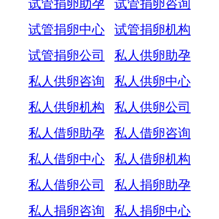
试管捐卵助孕
试管捐卵咨询
试管捐卵中心
试管捐卵机构
试管捐卵公司
私人供卵助孕
私人供卵咨询
私人供卵中心
私人供卵机构
私人供卵公司
私人借卵助孕
私人借卵咨询
私人借卵中心
私人借卵机构
私人借卵公司
私人捐卵助孕
私人捐卵咨询
私人捐卵中心