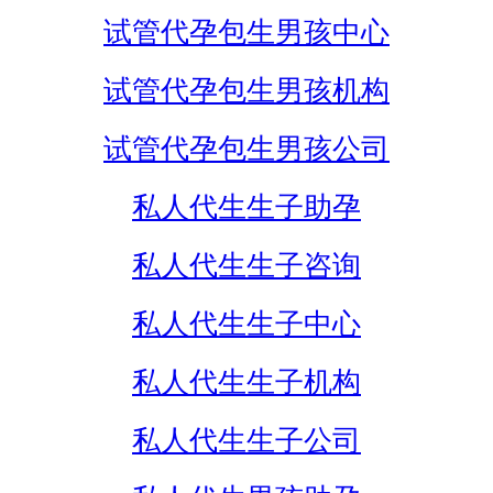
试管代孕包生男孩中心
试管代孕包生男孩机构
试管代孕包生男孩公司
私人代生生子助孕
私人代生生子咨询
私人代生生子中心
私人代生生子机构
私人代生生子公司