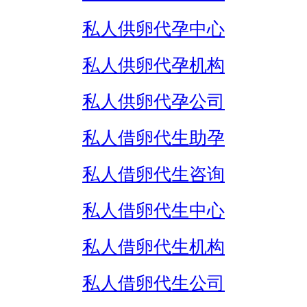
私人供卵代孕中心
私人供卵代孕机构
私人供卵代孕公司
私人借卵代生助孕
私人借卵代生咨询
私人借卵代生中心
私人借卵代生机构
私人借卵代生公司