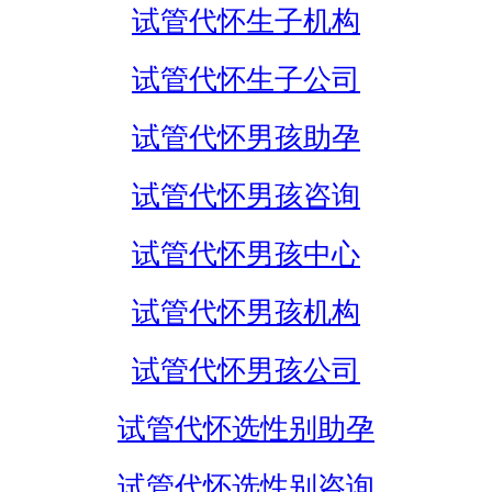
试管代怀生子机构
试管代怀生子公司
试管代怀男孩助孕
试管代怀男孩咨询
试管代怀男孩中心
试管代怀男孩机构
试管代怀男孩公司
试管代怀选性别助孕
试管代怀选性别咨询