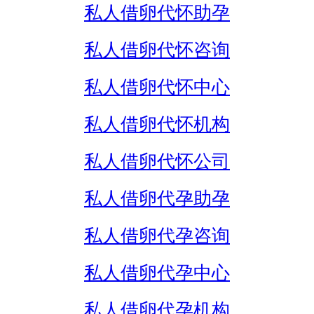
私人借卵代怀助孕
私人借卵代怀咨询
私人借卵代怀中心
私人借卵代怀机构
私人借卵代怀公司
私人借卵代孕助孕
私人借卵代孕咨询
私人借卵代孕中心
私人借卵代孕机构