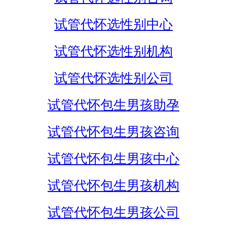
试管代怀选性别中心
试管代怀选性别机构
试管代怀选性别公司
试管代怀包生男孩助孕
试管代怀包生男孩咨询
试管代怀包生男孩中心
试管代怀包生男孩机构
试管代怀包生男孩公司