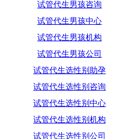
试管代生男孩咨询
试管代生男孩中心
试管代生男孩机构
试管代生男孩公司
试管代生选性别助孕
试管代生选性别咨询
试管代生选性别中心
试管代生选性别机构
试管代生选性别公司