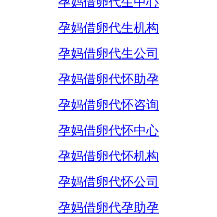
孕妈借卵代生中心
孕妈借卵代生机构
孕妈借卵代生公司
孕妈借卵代怀助孕
孕妈借卵代怀咨询
孕妈借卵代怀中心
孕妈借卵代怀机构
孕妈借卵代怀公司
孕妈借卵代孕助孕