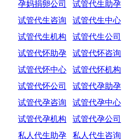
孕妈捐卵公司
试管代生助孕
试管代生咨询
试管代生中心
试管代生机构
试管代生公司
试管代怀助孕
试管代怀咨询
试管代怀中心
试管代怀机构
试管代怀公司
试管代孕助孕
试管代孕咨询
试管代孕中心
试管代孕机构
试管代孕公司
私人代生助孕
私人代生咨询