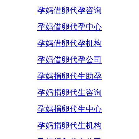
孕妈借卵代孕咨询
孕妈借卵代孕中心
孕妈借卵代孕机构
孕妈借卵代孕公司
孕妈捐卵代生助孕
孕妈捐卵代生咨询
孕妈捐卵代生中心
孕妈捐卵代生机构