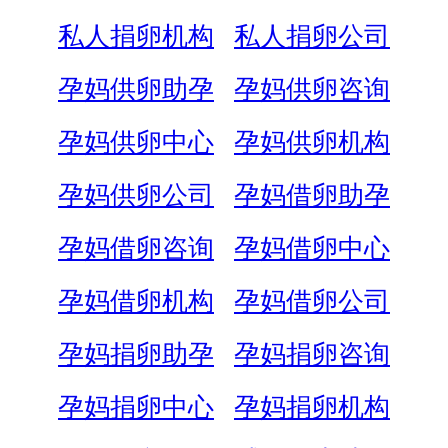
私人捐卵机构
私人捐卵公司
孕妈供卵助孕
孕妈供卵咨询
孕妈供卵中心
孕妈供卵机构
孕妈供卵公司
孕妈借卵助孕
孕妈借卵咨询
孕妈借卵中心
孕妈借卵机构
孕妈借卵公司
孕妈捐卵助孕
孕妈捐卵咨询
孕妈捐卵中心
孕妈捐卵机构