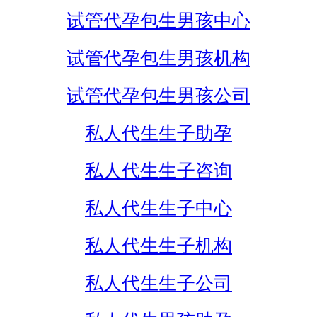
试管代孕包生男孩中心
试管代孕包生男孩机构
试管代孕包生男孩公司
私人代生生子助孕
私人代生生子咨询
私人代生生子中心
私人代生生子机构
私人代生生子公司