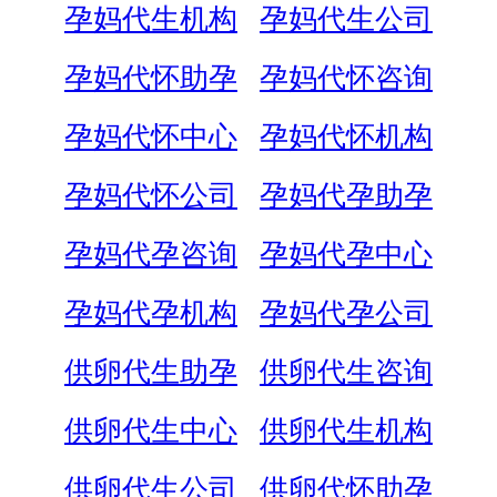
孕妈代生机构
孕妈代生公司
孕妈代怀助孕
孕妈代怀咨询
孕妈代怀中心
孕妈代怀机构
孕妈代怀公司
孕妈代孕助孕
孕妈代孕咨询
孕妈代孕中心
孕妈代孕机构
孕妈代孕公司
供卵代生助孕
供卵代生咨询
供卵代生中心
供卵代生机构
供卵代生公司
供卵代怀助孕