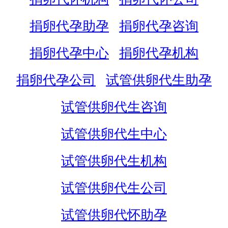
捐卵代孕助孕
捐卵代孕咨询
捐卵代孕中心
捐卵代孕机构
捐卵代孕公司
试管供卵代生助孕
试管供卵代生咨询
试管供卵代生中心
试管供卵代生机构
试管供卵代生公司
试管供卵代怀助孕