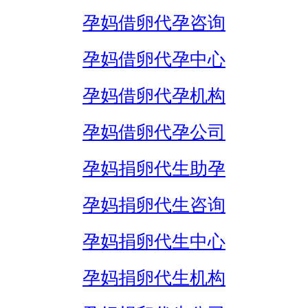
孕妈借卵代孕咨询
孕妈借卵代孕中心
孕妈借卵代孕机构
孕妈借卵代孕公司
孕妈捐卵代生助孕
孕妈捐卵代生咨询
孕妈捐卵代生中心
孕妈捐卵代生机构