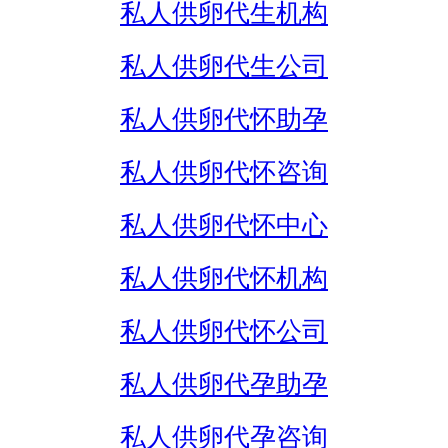
私人供卵代生机构
私人供卵代生公司
私人供卵代怀助孕
私人供卵代怀咨询
私人供卵代怀中心
私人供卵代怀机构
私人供卵代怀公司
私人供卵代孕助孕
私人供卵代孕咨询