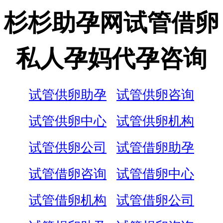
杉杉助孕网试管借卵
私人孕妈代孕咨询
试管供卵助孕
试管供卵咨询
试管供卵中心
试管供卵机构
试管供卵公司
试管借卵助孕
试管借卵咨询
试管借卵中心
试管借卵机构
试管借卵公司