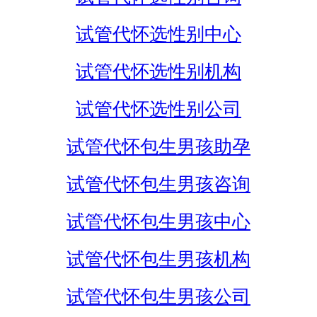
试管代怀选性别中心
试管代怀选性别机构
试管代怀选性别公司
试管代怀包生男孩助孕
试管代怀包生男孩咨询
试管代怀包生男孩中心
试管代怀包生男孩机构
试管代怀包生男孩公司