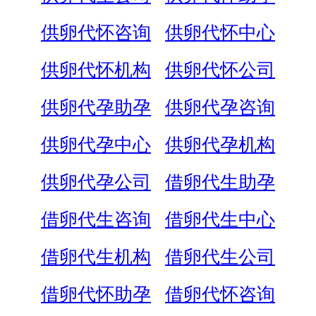
供卵代怀咨询
供卵代怀中心
供卵代怀机构
供卵代怀公司
供卵代孕助孕
供卵代孕咨询
供卵代孕中心
供卵代孕机构
供卵代孕公司
借卵代生助孕
借卵代生咨询
借卵代生中心
借卵代生机构
借卵代生公司
借卵代怀助孕
借卵代怀咨询