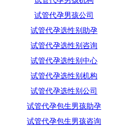
试管代孕男孩机构
试管代孕男孩公司
试管代孕选性别助孕
试管代孕选性别咨询
试管代孕选性别中心
试管代孕选性别机构
试管代孕选性别公司
试管代孕包生男孩助孕
试管代孕包生男孩咨询