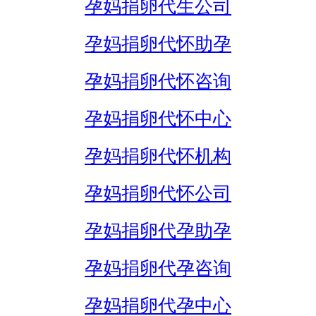
孕妈捐卵代生公司
孕妈捐卵代怀助孕
孕妈捐卵代怀咨询
孕妈捐卵代怀中心
孕妈捐卵代怀机构
孕妈捐卵代怀公司
孕妈捐卵代孕助孕
孕妈捐卵代孕咨询
孕妈捐卵代孕中心