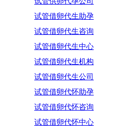
试管供卵代孕公司
试管借卵代生助孕
试管借卵代生咨询
试管借卵代生中心
试管借卵代生机构
试管借卵代生公司
试管借卵代怀助孕
试管借卵代怀咨询
试管借卵代怀中心