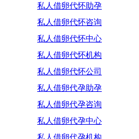
私人借卵代怀助孕
私人借卵代怀咨询
私人借卵代怀中心
私人借卵代怀机构
私人借卵代怀公司
私人借卵代孕助孕
私人借卵代孕咨询
私人借卵代孕中心
私人借卵代孕机构