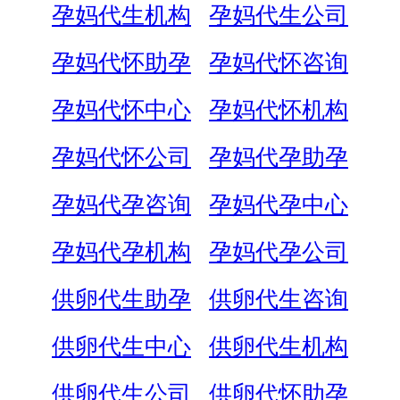
孕妈代生机构
孕妈代生公司
孕妈代怀助孕
孕妈代怀咨询
孕妈代怀中心
孕妈代怀机构
孕妈代怀公司
孕妈代孕助孕
孕妈代孕咨询
孕妈代孕中心
孕妈代孕机构
孕妈代孕公司
供卵代生助孕
供卵代生咨询
供卵代生中心
供卵代生机构
供卵代生公司
供卵代怀助孕