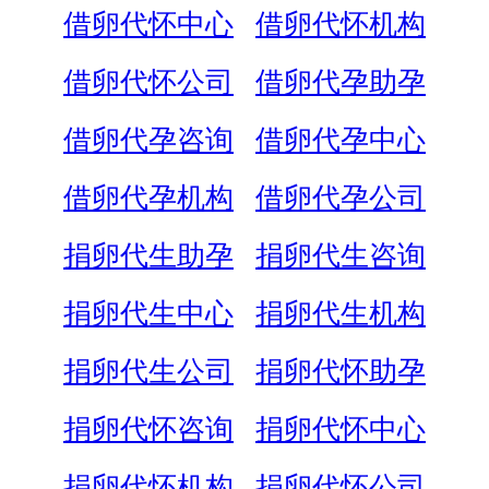
借卵代怀中心
借卵代怀机构
借卵代怀公司
借卵代孕助孕
借卵代孕咨询
借卵代孕中心
借卵代孕机构
借卵代孕公司
捐卵代生助孕
捐卵代生咨询
捐卵代生中心
捐卵代生机构
捐卵代生公司
捐卵代怀助孕
捐卵代怀咨询
捐卵代怀中心
捐卵代怀机构
捐卵代怀公司