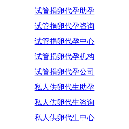
试管捐卵代孕助孕
试管捐卵代孕咨询
试管捐卵代孕中心
试管捐卵代孕机构
试管捐卵代孕公司
私人供卵代生助孕
私人供卵代生咨询
私人供卵代生中心