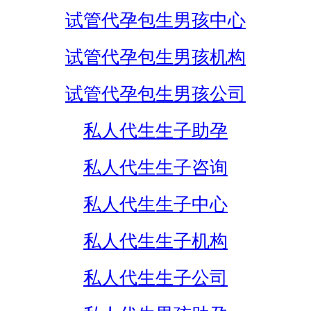
试管代孕包生男孩中心
试管代孕包生男孩机构
试管代孕包生男孩公司
私人代生生子助孕
私人代生生子咨询
私人代生生子中心
私人代生生子机构
私人代生生子公司