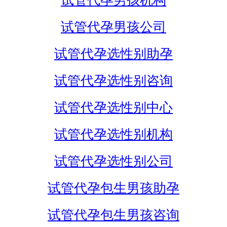
试管代孕男孩机构
试管代孕男孩公司
试管代孕选性别助孕
试管代孕选性别咨询
试管代孕选性别中心
试管代孕选性别机构
试管代孕选性别公司
试管代孕包生男孩助孕
试管代孕包生男孩咨询