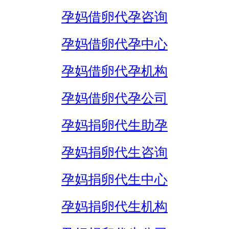
孕妈借卵代孕咨询
孕妈借卵代孕中心
孕妈借卵代孕机构
孕妈借卵代孕公司
孕妈捐卵代生助孕
孕妈捐卵代生咨询
孕妈捐卵代生中心
孕妈捐卵代生机构