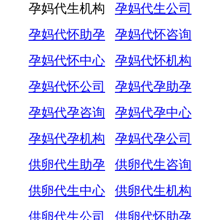
孕妈代生机构
孕妈代生公司
孕妈代怀助孕
孕妈代怀咨询
孕妈代怀中心
孕妈代怀机构
孕妈代怀公司
孕妈代孕助孕
孕妈代孕咨询
孕妈代孕中心
孕妈代孕机构
孕妈代孕公司
供卵代生助孕
供卵代生咨询
供卵代生中心
供卵代生机构
供卵代生公司
供卵代怀助孕