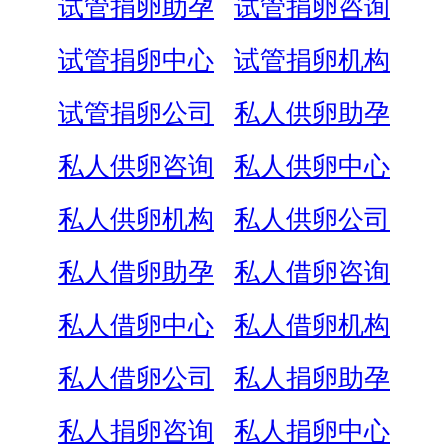
试管捐卵助孕
试管捐卵咨询
试管捐卵中心
试管捐卵机构
试管捐卵公司
私人供卵助孕
私人供卵咨询
私人供卵中心
私人供卵机构
私人供卵公司
私人借卵助孕
私人借卵咨询
私人借卵中心
私人借卵机构
私人借卵公司
私人捐卵助孕
私人捐卵咨询
私人捐卵中心