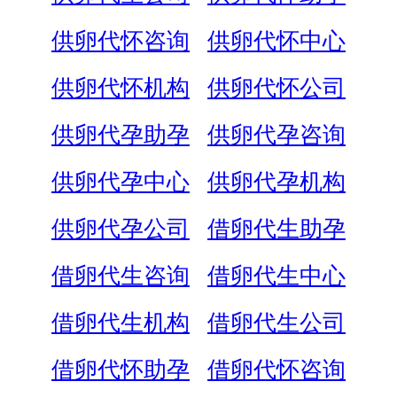
供卵代怀咨询
供卵代怀中心
供卵代怀机构
供卵代怀公司
供卵代孕助孕
供卵代孕咨询
供卵代孕中心
供卵代孕机构
供卵代孕公司
借卵代生助孕
借卵代生咨询
借卵代生中心
借卵代生机构
借卵代生公司
借卵代怀助孕
借卵代怀咨询