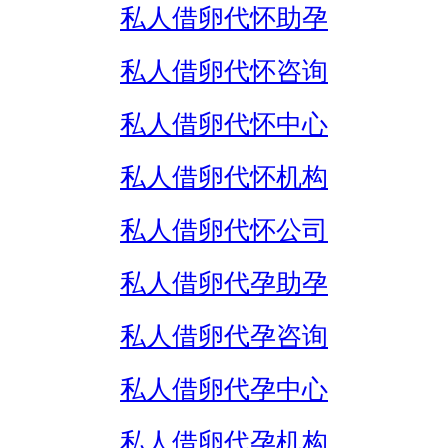
私人借卵代怀助孕
私人借卵代怀咨询
私人借卵代怀中心
私人借卵代怀机构
私人借卵代怀公司
私人借卵代孕助孕
私人借卵代孕咨询
私人借卵代孕中心
私人借卵代孕机构