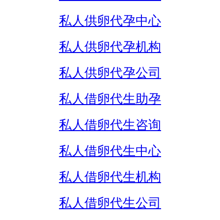
私人供卵代孕中心
私人供卵代孕机构
私人供卵代孕公司
私人借卵代生助孕
私人借卵代生咨询
私人借卵代生中心
私人借卵代生机构
私人借卵代生公司