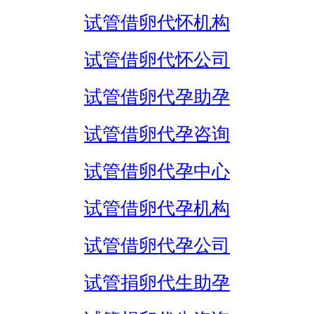
试管借卵代怀机构
试管借卵代怀公司
试管借卵代孕助孕
试管借卵代孕咨询
试管借卵代孕中心
试管借卵代孕机构
试管借卵代孕公司
试管捐卵代生助孕