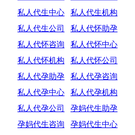
私人代生中心
私人代生机构
私人代生公司
私人代怀助孕
私人代怀咨询
私人代怀中心
私人代怀机构
私人代怀公司
私人代孕助孕
私人代孕咨询
私人代孕中心
私人代孕机构
私人代孕公司
孕妈代生助孕
孕妈代生咨询
孕妈代生中心