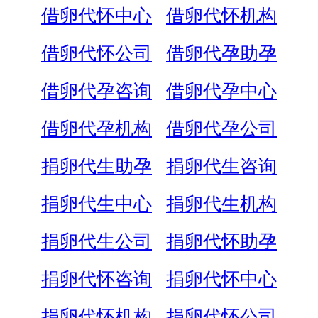
借卵代怀中心
借卵代怀机构
借卵代怀公司
借卵代孕助孕
借卵代孕咨询
借卵代孕中心
借卵代孕机构
借卵代孕公司
捐卵代生助孕
捐卵代生咨询
捐卵代生中心
捐卵代生机构
捐卵代生公司
捐卵代怀助孕
捐卵代怀咨询
捐卵代怀中心
捐卵代怀机构
捐卵代怀公司