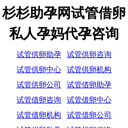
杉杉助孕网试管借卵
私人孕妈代孕咨询
试管供卵助孕
试管供卵咨询
试管供卵中心
试管供卵机构
试管供卵公司
试管借卵助孕
试管借卵咨询
试管借卵中心
试管借卵机构
试管借卵公司