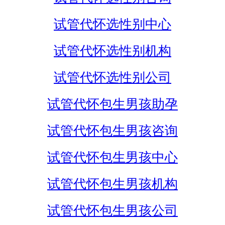
试管代怀选性别中心
试管代怀选性别机构
试管代怀选性别公司
试管代怀包生男孩助孕
试管代怀包生男孩咨询
试管代怀包生男孩中心
试管代怀包生男孩机构
试管代怀包生男孩公司