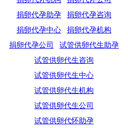
捐卵代孕助孕
捐卵代孕咨询
捐卵代孕中心
捐卵代孕机构
捐卵代孕公司
试管供卵代生助孕
试管供卵代生咨询
试管供卵代生中心
试管供卵代生机构
试管供卵代生公司
试管供卵代怀助孕