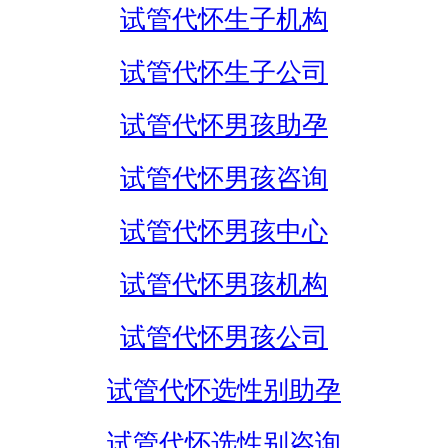
试管代怀生子机构
试管代怀生子公司
试管代怀男孩助孕
试管代怀男孩咨询
试管代怀男孩中心
试管代怀男孩机构
试管代怀男孩公司
试管代怀选性别助孕
试管代怀选性别咨询