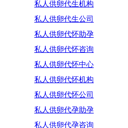
私人供卵代生机构
私人供卵代生公司
私人供卵代怀助孕
私人供卵代怀咨询
私人供卵代怀中心
私人供卵代怀机构
私人供卵代怀公司
私人供卵代孕助孕
私人供卵代孕咨询