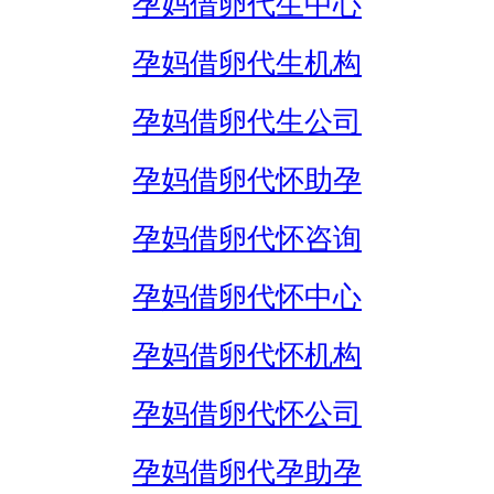
孕妈借卵代生中心
孕妈借卵代生机构
孕妈借卵代生公司
孕妈借卵代怀助孕
孕妈借卵代怀咨询
孕妈借卵代怀中心
孕妈借卵代怀机构
孕妈借卵代怀公司
孕妈借卵代孕助孕