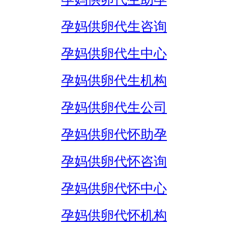
孕妈供卵代生咨询
孕妈供卵代生中心
孕妈供卵代生机构
孕妈供卵代生公司
孕妈供卵代怀助孕
孕妈供卵代怀咨询
孕妈供卵代怀中心
孕妈供卵代怀机构