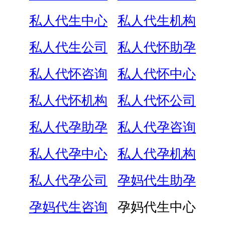
私人代生中心
私人代生机构
私人代生公司
私人代怀助孕
私人代怀咨询
私人代怀中心
私人代怀机构
私人代怀公司
私人代孕助孕
私人代孕咨询
私人代孕中心
私人代孕机构
私人代孕公司
孕妈代生助孕
孕妈代生咨询
孕妈代生中心