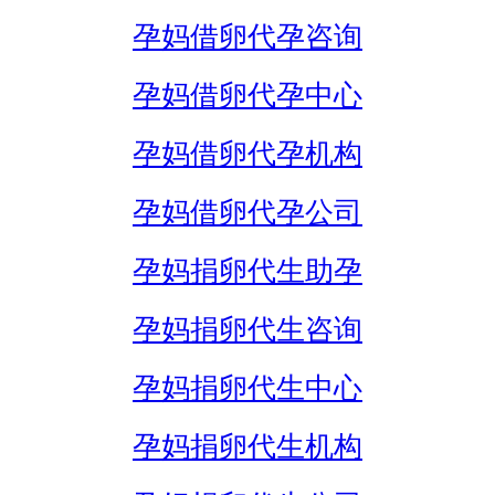
孕妈借卵代孕咨询
孕妈借卵代孕中心
孕妈借卵代孕机构
孕妈借卵代孕公司
孕妈捐卵代生助孕
孕妈捐卵代生咨询
孕妈捐卵代生中心
孕妈捐卵代生机构