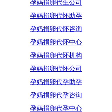
孕妈捐卵代生公司
孕妈捐卵代怀助孕
孕妈捐卵代怀咨询
孕妈捐卵代怀中心
孕妈捐卵代怀机构
孕妈捐卵代怀公司
孕妈捐卵代孕助孕
孕妈捐卵代孕咨询
孕妈捐卵代孕中心