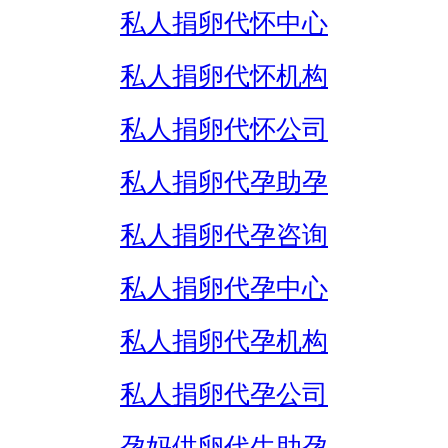
私人捐卵代怀中心
私人捐卵代怀机构
私人捐卵代怀公司
私人捐卵代孕助孕
私人捐卵代孕咨询
私人捐卵代孕中心
私人捐卵代孕机构
私人捐卵代孕公司
孕妈供卵代生助孕