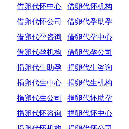
借卵代怀中心
借卵代怀机构
借卵代怀公司
借卵代孕助孕
借卵代孕咨询
借卵代孕中心
借卵代孕机构
借卵代孕公司
捐卵代生助孕
捐卵代生咨询
捐卵代生中心
捐卵代生机构
捐卵代生公司
捐卵代怀助孕
捐卵代怀咨询
捐卵代怀中心
捐卵代怀机构
捐卵代怀公司