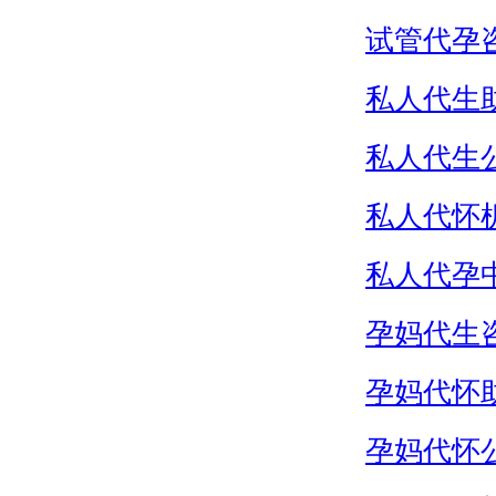
试管代孕
私人代生
私人代生
私人代怀
私人代孕
孕妈代生
孕妈代怀
孕妈代怀