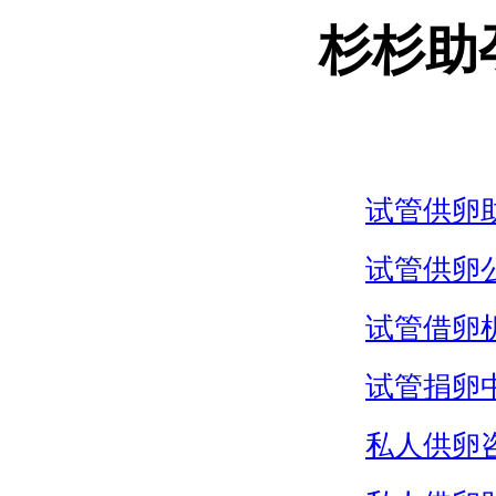
杉杉助
试管供卵
试管供卵
试管借卵
试管捐卵
私人供卵