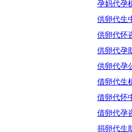
孕妈代孕
供卵代生
供卵代怀
供卵代孕
供卵代孕
借卵代生
借卵代怀
借卵代孕
捐卵代生