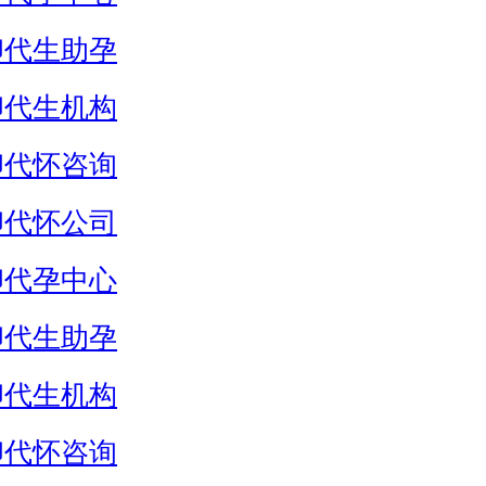
卵代生助孕
卵代生机构
卵代怀咨询
卵代怀公司
卵代孕中心
卵代生助孕
卵代生机构
卵代怀咨询