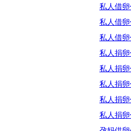
私人借卵
私人借卵
私人借卵
私人捐卵
私人捐卵
私人捐卵
私人捐卵
私人捐卵
孕妈供卵