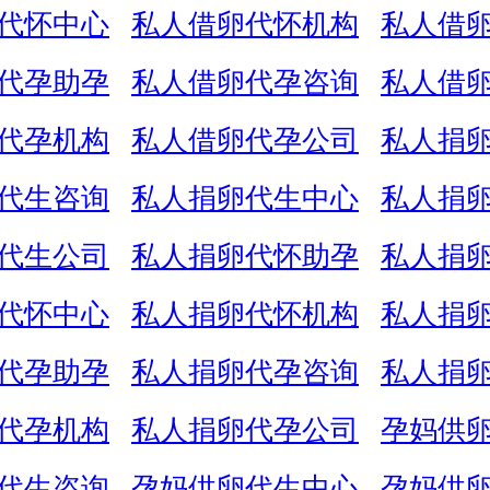
代怀中心
私人借卵代怀机构
私人借
代孕助孕
私人借卵代孕咨询
私人借
代孕机构
私人借卵代孕公司
私人捐
代生咨询
私人捐卵代生中心
私人捐
代生公司
私人捐卵代怀助孕
私人捐
代怀中心
私人捐卵代怀机构
私人捐
代孕助孕
私人捐卵代孕咨询
私人捐
代孕机构
私人捐卵代孕公司
孕妈供
代生咨询
孕妈供卵代生中心
孕妈供