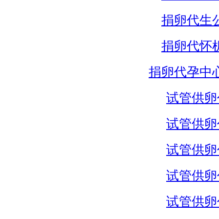
捐卵代生
捐卵代怀
捐卵代孕中
试管供卵
试管供卵
试管供卵
试管供卵
试管供卵