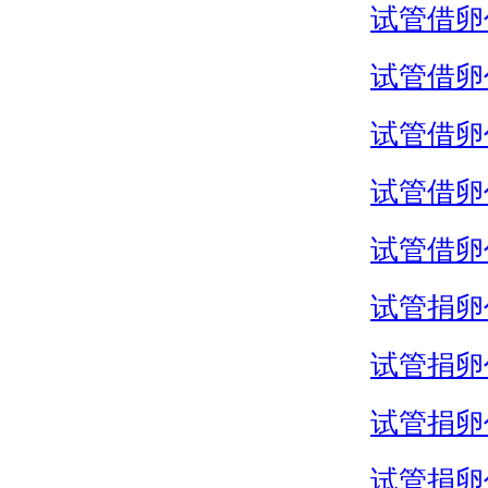
试管借卵
试管借卵
试管借卵
试管借卵
试管借卵
试管捐卵
试管捐卵
试管捐卵
试管捐卵