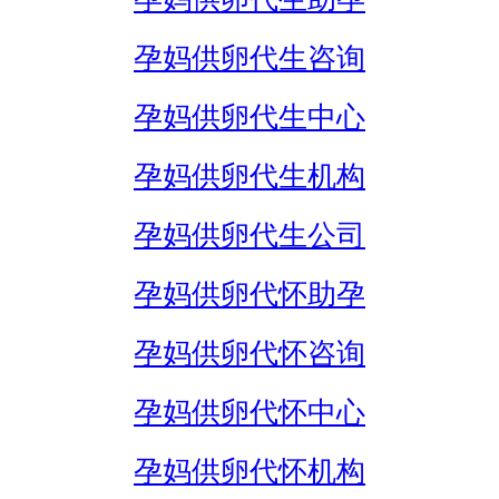
孕妈供卵代生咨询
孕妈供卵代生中心
孕妈供卵代生机构
孕妈供卵代生公司
孕妈供卵代怀助孕
孕妈供卵代怀咨询
孕妈供卵代怀中心
孕妈供卵代怀机构