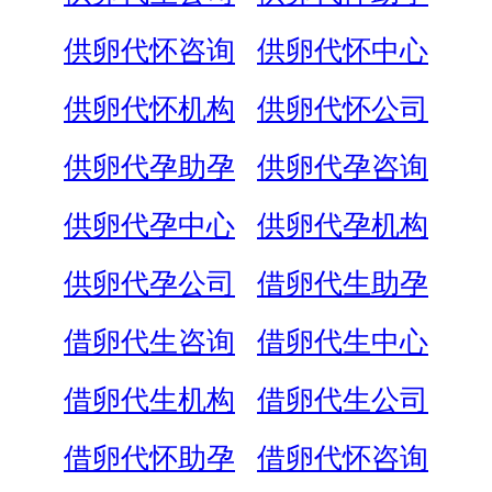
供卵代怀咨询
供卵代怀中心
供卵代怀机构
供卵代怀公司
供卵代孕助孕
供卵代孕咨询
供卵代孕中心
供卵代孕机构
供卵代孕公司
借卵代生助孕
借卵代生咨询
借卵代生中心
借卵代生机构
借卵代生公司
借卵代怀助孕
借卵代怀咨询