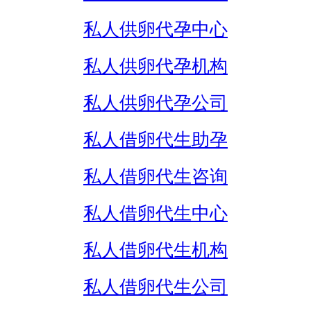
私人供卵代孕中心
私人供卵代孕机构
私人供卵代孕公司
私人借卵代生助孕
私人借卵代生咨询
私人借卵代生中心
私人借卵代生机构
私人借卵代生公司