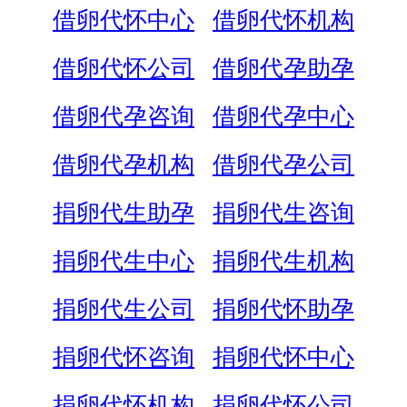
借卵代怀中心
借卵代怀机构
借卵代怀公司
借卵代孕助孕
借卵代孕咨询
借卵代孕中心
借卵代孕机构
借卵代孕公司
捐卵代生助孕
捐卵代生咨询
捐卵代生中心
捐卵代生机构
捐卵代生公司
捐卵代怀助孕
捐卵代怀咨询
捐卵代怀中心
捐卵代怀机构
捐卵代怀公司