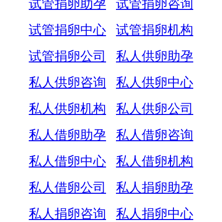
试管捐卵助孕
试管捐卵咨询
试管捐卵中心
试管捐卵机构
试管捐卵公司
私人供卵助孕
私人供卵咨询
私人供卵中心
私人供卵机构
私人供卵公司
私人借卵助孕
私人借卵咨询
私人借卵中心
私人借卵机构
私人借卵公司
私人捐卵助孕
私人捐卵咨询
私人捐卵中心