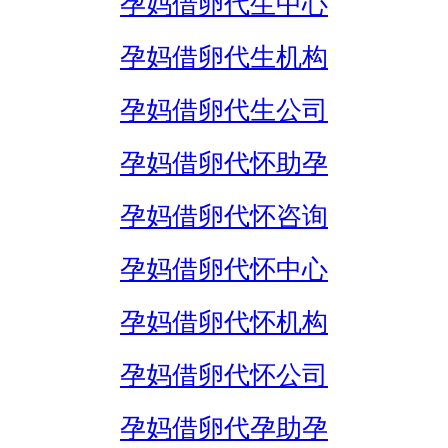
孕妈借卵代生中心
孕妈借卵代生机构
孕妈借卵代生公司
孕妈借卵代怀助孕
孕妈借卵代怀咨询
孕妈借卵代怀中心
孕妈借卵代怀机构
孕妈借卵代怀公司
孕妈借卵代孕助孕