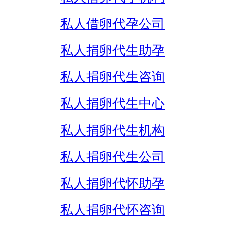
私人借卵代孕公司
私人捐卵代生助孕
私人捐卵代生咨询
私人捐卵代生中心
私人捐卵代生机构
私人捐卵代生公司
私人捐卵代怀助孕
私人捐卵代怀咨询