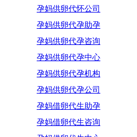
孕妈供卵代怀公司
孕妈供卵代孕助孕
孕妈供卵代孕咨询
孕妈供卵代孕中心
孕妈供卵代孕机构
孕妈供卵代孕公司
孕妈借卵代生助孕
孕妈借卵代生咨询