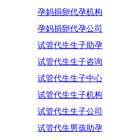
孕妈捐卵代孕机构
孕妈捐卵代孕公司
试管代生生子助孕
试管代生生子咨询
试管代生生子中心
试管代生生子机构
试管代生生子公司
试管代生男孩助孕