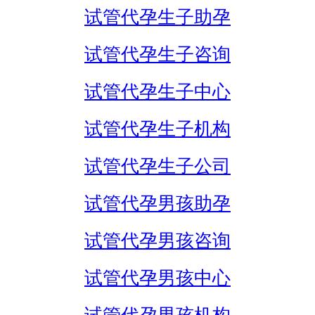
试管代孕生子助孕
试管代孕生子咨询
试管代孕生子中心
试管代孕生子机构
试管代孕生子公司
试管代孕男孩助孕
试管代孕男孩咨询
试管代孕男孩中心